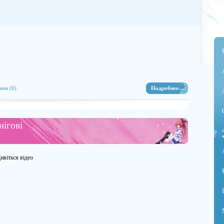
иев (0)
Подробнее...
нігові
ивіться відео