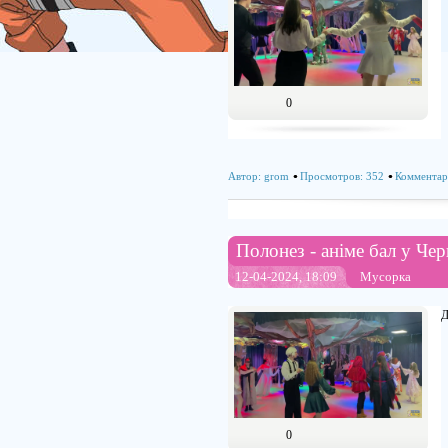
0
Автор:
grom
Просмотров: 352
Комментар
Полонез - аніме бал у Чер
12-04-2024, 18:09
Мусорка
Д
0