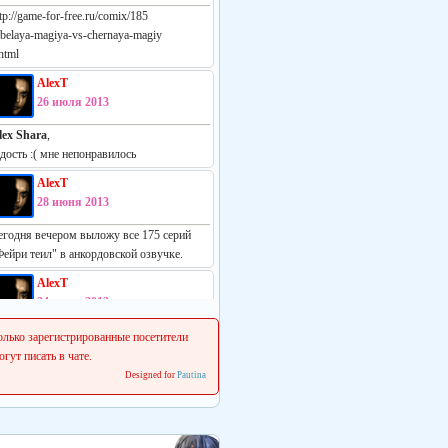
tp://game-for-free.ru/comix/185
-belaya-magiya-vs-chernaya-magiy
html
AlexT
26 июля 2013
lex Shara
,
адость :( мне непонравилось
AlexT
28 июня 2013
егодня вечером выложу все 175 серий
Фейри теил" в анкордовской озвучке.
AlexT
24 июня 2013
еально русская манга:
олько зарегистрированные посетители
ttp://vk.com/white_vs_black_m
огут писать в чате.
Designed for
Pautina
AlexT
22 июня 2013
 сеня начинаем делать свежие релизы.