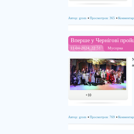
Автор:
grom
Просмотров: 365
Комментар
Вперше у Чернігові прой
11-04-2024, 22:51
Мусорка
У
а
+10
Автор:
grom
Просмотров: 769
Комментар