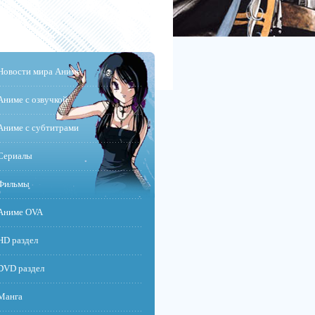
Новости мира Аниме
Аниме с озвучкой
Аниме с субтитрами
Сериалы
Фильмы
Аниме OVA
HD раздел
DVD раздел
Манга