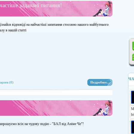
частіше задавані питання!
ізнайся відповіді на найчастіші запитання стосовно нашого майбутнього
алу в нашій статті
ЧА
ариев (0)
Подробнее...
М
ht
апрошуємо всіх на чудову подію - "БАЛ від Аніме Че"!