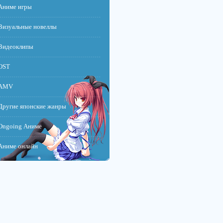
Аниме игры
Визуальные новеллы
Видеоклипы
OST
AMV
Другие японские жанры
Ongoing Аниме
Аниме онлайн