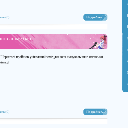
иев (0)
Подробнее...
шов аніме бал
 Чернігові пройшов унікальний захід для всіх шанувальників японської
німації
иев (0)
Подробнее...