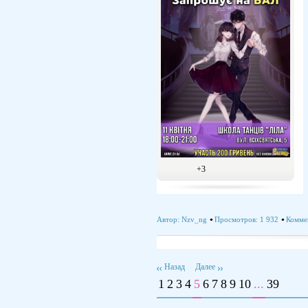
+3
Автор:
Nzv_ng
Просмотров: 1 932
Комме
Назад
Далее
1
2
3
4
5
6
7
8
9
10
...
39