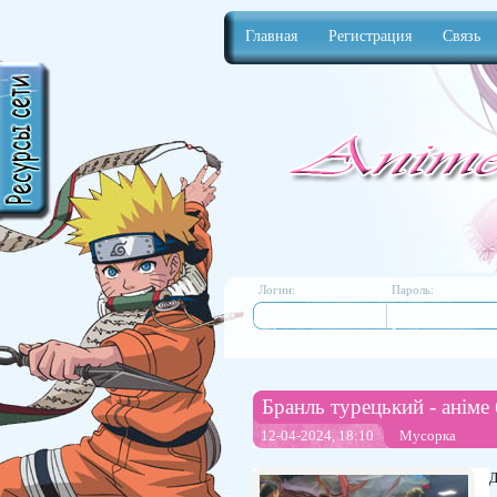
Главная
Регистрация
Связь
Anime
Логин:
Пароль:
Бранль турецький - аніме 
12-04-2024, 18:10
Мусорка
Д