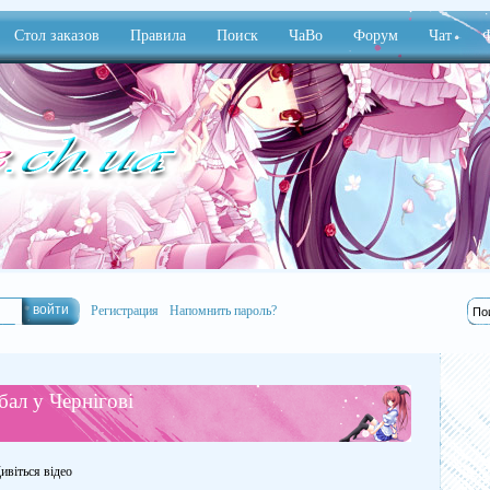
Стол заказов
Правила
Поиск
ЧаВо
Форум
Чат
Ф
Регистрация
Напомнить пароль?
бал у Чернігові
ивіться відео