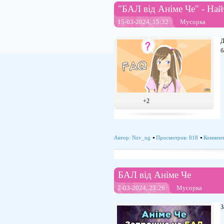
"БАЛ від Аніме Че" - Най
15-03-2024, 15:32
Мусорка
Д
б
+2
Автор:
Nzv_ng
Просмотров: 818
Коммент
БАЛ від Аніме Че
2-03-2024, 23:26
Мусорка
З