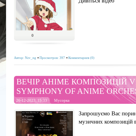
Дивіться відео
0
Автор:
Nzv_ng
Просмотров: 397
Комментариев (0)
ВЕЧІР АНІМЕ КОМПОЗИЦІЙ VE
SYMPHONY OF ANIME ORCHE
26-12-2023, 15:33
Мусорка
Запрошуємо Вас порину
музичних композицій 