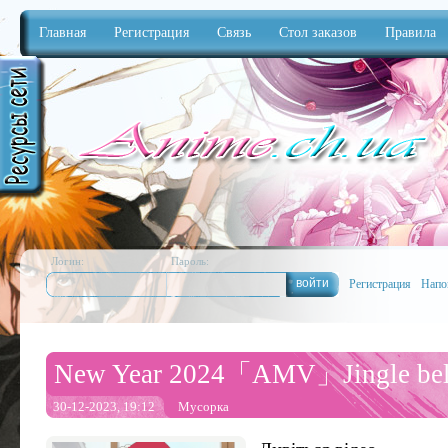
Главная
Регистрация
Связь
Стол заказов
Правила
Anime
Логин:
Пароль:
Регистрация
Напо
New Year 2024「AMV」Jingle bells
30-12-2023, 19:12
Мусорка