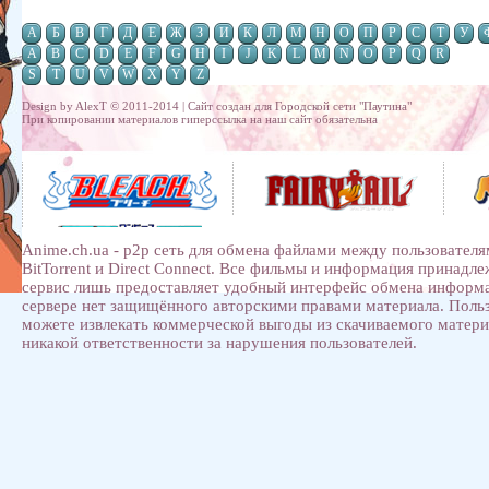
А
Б
В
Г
Д
Е
Ж
З
И
К
Л
М
Н
О
П
Р
С
Т
У
A
B
C
D
E
F
G
H
I
J
K
L
M
N
O
P
Q
R
S
T
U
V
W
X
Y
Z
Design by AlexT © 2011-2014 | Сайт создан для
Городской сети "Паутина"
При копировании материалов гиперссылка на наш сайт обязательна
Anime.ch.ua - p2p сеть для обмена файлами между пользователя
BitTorrent и Direct Connect. Все фильмы и информация принадл
сервис лишь предоставляет удобный интерфейс обмена информ
сервере нет защищённого авторскими правами материала. Поль
можете извлекать коммерческой выгоды из скачиваемого матери
никакой ответственности за нарушения пользователей.