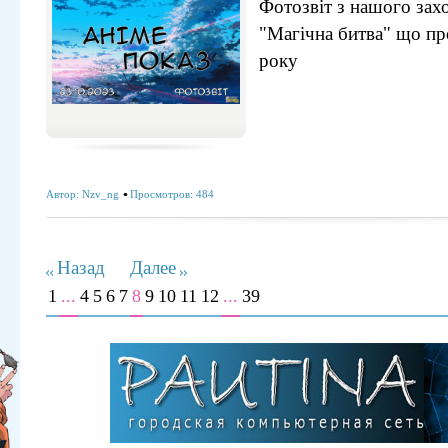
Фотозвіт з нашого захо
"Магічна битва" що п
року
Автор:
Nzv_ng
Просмотров: 484
Назад
Далее
1
...
4
5
6
7
8
9
10
11
12
...
39