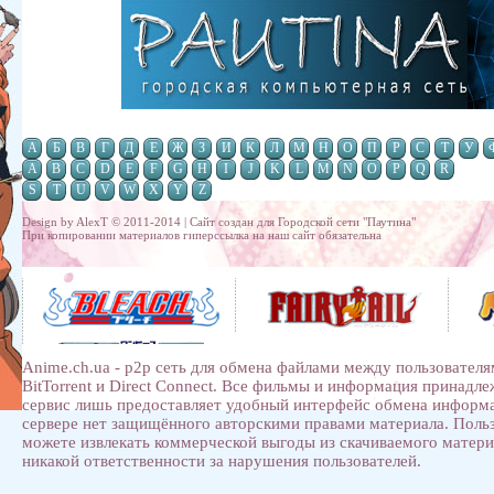
А
Б
В
Г
Д
Е
Ж
З
И
К
Л
М
Н
О
П
Р
С
Т
У
A
B
C
D
E
F
G
H
I
J
K
L
M
N
O
P
Q
R
S
T
U
V
W
X
Y
Z
Design by AlexT © 2011-2014 | Сайт создан для
Городской сети "Паутина"
При копировании материалов гиперссылка на наш сайт обязательна
Anime.ch.ua - p2p сеть для обмена файлами между пользователя
BitTorrent и Direct Connect. Все фильмы и информация принадл
сервис лишь предоставляет удобный интерфейс обмена информ
сервере нет защищённого авторскими правами материала. Поль
можете извлекать коммерческой выгоды из скачиваемого матери
никакой ответственности за нарушения пользователей.