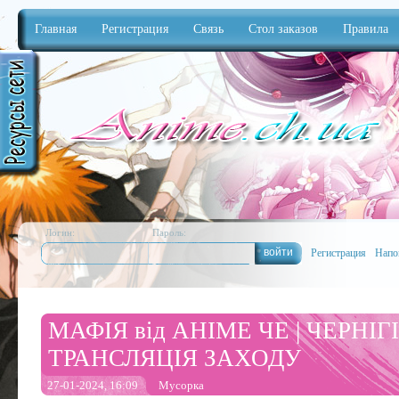
Главная
Регистрация
Связь
Стол заказов
Правила
Anime
Логин:
Пароль:
Регистрация
Напо
МАФІЯ від АНІМЕ ЧЕ | ЧЕРНІГ
ТРАНСЛЯЦІЯ ЗАХОДУ
27-01-2024, 16:09
Мусорка