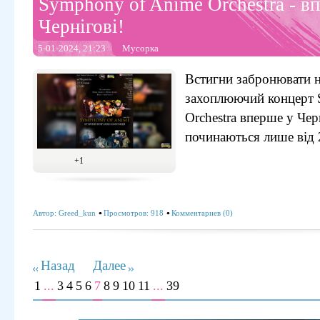
Symphony of Anime Orchestra - в
Чернігові!
5-01-2024, 21:23
Мусорка
Встигни забронювати н
захоплюючий концерт 
Orchestra вперше у Чер
починаються лише від 
+1
Автор:
Greed_kun
Просмотров: 918
Комментариев (0)
Назад
Далее
1
...
3
4
5
6
7
8
9
10
11
...
39