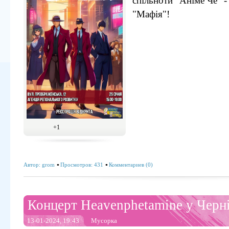
спільноти "Аніме Че" - 
"Мафія"!
+1
Автор:
grom
Просмотров: 431
Комментариев (0)
Концерт Heavenphetamine у Черні
13-01-2024, 19:43
Мусорка