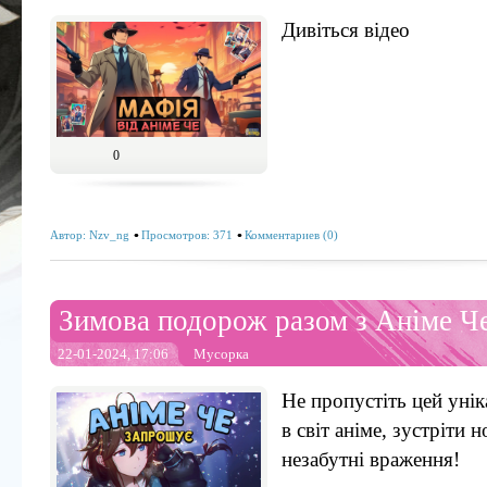
Дивіться відео
0
Автор:
Nzv_ng
Просмотров: 371
Комментариев (0)
Зимова подорож разом з Аніме Ч
22-01-2024, 17:06
Мусорка
Не пропустіть цей уні
в світ аніме, зустріти 
незабутні враження!