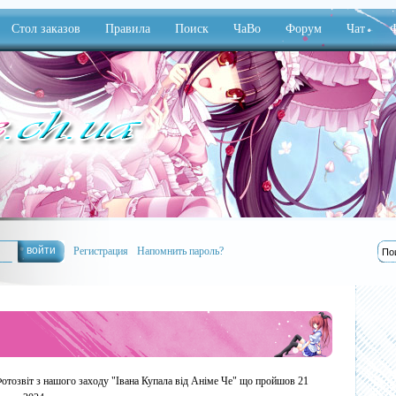
Стол заказов
Правила
Поиск
ЧаВо
Форум
Чат
Ф
Регистрация
Напомнить пароль?
отозвіт з нашого заходу "Івана Купала від Аніме Че" що пройшов 21