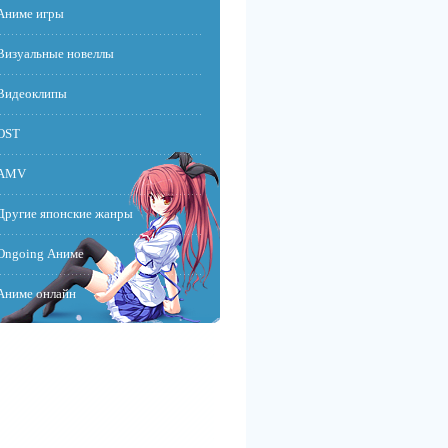
Аниме игры
Визуальные новеллы
Видеоклипы
OST
AMV
Другие японские жанры
Ongoing Аниме
Аниме онлайн