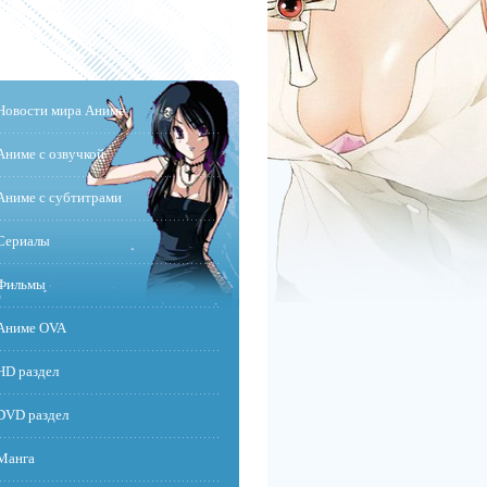
Новости мира Аниме
Аниме с озвучкой
Аниме с субтитрами
Сериалы
Фильмы
Аниме OVA
HD раздел
DVD раздел
Манга