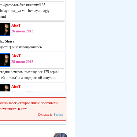
tp://game-for-free.ru/comix/185
-belaya-magiya-vs-chernaya-magiy
html
AlexT
26 июля 2013
lex Shara
,
адость :( мне непонравилось
AlexT
28 июня 2013
егодня вечером выложу все 175 серий
Фейри теил" в анкордовской озвучке.
AlexT
24 июня 2013
еально русская манга:
олько зарегистрированные посетители
ttp://vk.com/white_vs_black_m
огут писать в чате.
Designed for
Pautina
AlexT
22 июня 2013
 сеня начинаем делать свежие релизы.