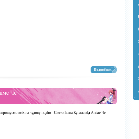
Подробнее...
німе Че
апрошуємо всіх на чудову подію - Свято Івана Купала від Аніме Че