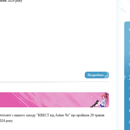
ипня 2024 року
Подробнее...
отозвіт з нашого заходу "КВЕСТ від Аніме Че" що пройшов 29 травня
024 року