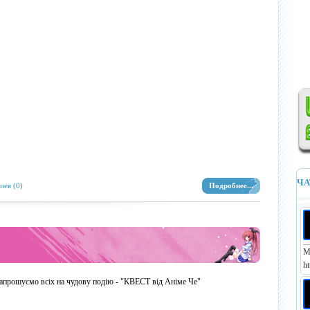
ЧА
иев (0)
Подробнее...
М
ht
апрошуємо всіх на чудову подію - "КВЕСТ від Аніме Че"