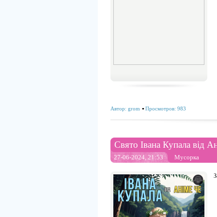
Автор:
grom
Просмотров: 983
Свято Івана Купала від А
27-06-2024, 21:53
Мусорка
З