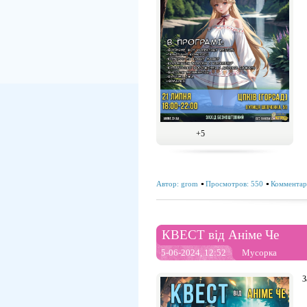
+5
Автор:
grom
Просмотров: 550
Комментар
КВЕСТ від Аніме Че
5-06-2024, 12:52
Мусорка
З