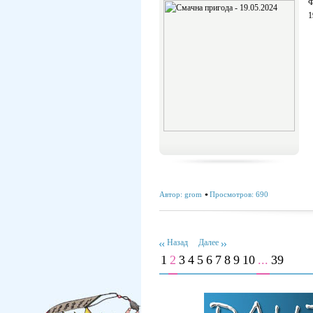
Ф
1
Автор:
grom
Просмотров: 690
Назад
Далее
1
2
3
4
5
6
7
8
9
10
...
39