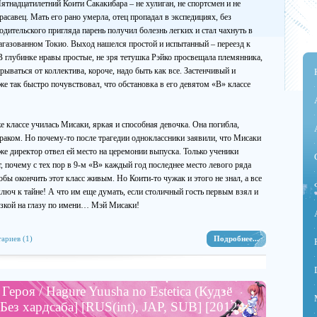
ятнадцатилетний Коити Сакакибара – не хулиган, не спортсмен и не
расавец. Мать его рано умерла, отец пропадал в экспедициях, без
одительского пригляда парень получил болезнь легких и стал чахнуть в
агазованном Токио. Выход нашелся простой и испытанный – переезд к
В глубинке нравы простые, не зря тетушка Рэйко просвещала племянника,
рываться от коллектива, короче, надо быть как все. Застенчивый и
же так быстро почувствовал, что обстановка в его девятом «В» классе
же классе училась Мисаки, яркая и способная девочка. Она погибла,
раком. Но почему-то после трагедии одноклассники заявили, что Мисаки
же директор отвел ей место на церемонии выпуска. Только ученики
т, почему с тех пор в 9-м «В» каждый год последнее место левого ряда
обы окончить этот класс живым. Но Коити-то чужак и этого не знал, а все
ключ к тайне! А что им еще думать, если столичный гость первым взял и
язкой на глазу по имени… Мэй Мисаки!
ариев (1)
Подробнее...
ероя / Hagure Yuusha no Estetica (Кудзё
Без хардсаба] [RUS(int), JAP, SUB] [2012 г.,