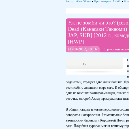
Автор:
Alex Shara
Просмотров: 1 649
Ком
Уж не зомби ли это? (сезо
Dead (Канасаки Такаоми) [
JAP, SUB] [2012 г., комед
[HWP]
11-10-2012, 18:16
С русской озву
О
+5
и
м
м
подвигами, страдает едва ли не больше. Пр
вести себя с сильными мира сего. К обшир
одна из высших вампиров-ниндзя, она же зв
девочка, которой Аюму пристрастился из
В общем, старые и новые персонажи сошлис
повороты и откровения. Размахивание бенз
вампирским бароном и Королевой Ночи, раз
данс. Подобная суровая магия темному гер