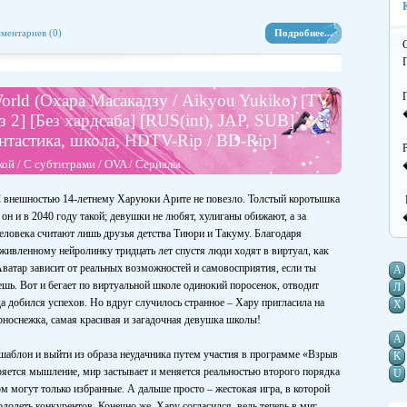
П
о
ментариев (0)
Подробнее...
н
С
Г
orld (Охара Масакадзу / Aikyou Yukiko) [TV
D
з 2] [Без хардсаба] [RUS(int), JAP, SUB]
В
антастика, школа, HDTV-Rip / BD-Rip]
кой
/
С субтитрами
/
OVA
/
Сериалы
 внешностью 14-летнему Харуюки Арите не повезло. Толстый коротышка
К
 он и в 2040 году такой; девушки не любят, хулиганы обижают, а за
h
еловека считают лишь друзья детства Тиюри и Такуму. Благодаря
живленному нейролинку тридцать лет спустя люди ходят в виртуал, как
 Аватар зависит от реальных возможностей и самовосприятия, если ты
А
ешь. Вот и бегает по виртуальной школе одинокий поросенок, отводит
Л
T
вда добился успехов. Но вдруг случилось странное – Хару пригласила на
Х
н
рноснежка, самая красивая и загадочная девушка школы!
A
шаблон и выйти из образа неудачника путем участия в программе «Взрыв
K
яется мышление, мир застывает и меняется реальностью второго порядка
U
h
м могут только избранные. А дальше просто – жестокая игра, в которой
одолеть конкурентов. Конечно же, Хару согласился, ведь теперь в миг