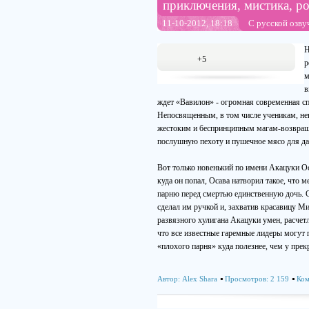
приключения, мистика, р
11-10-2012, 18:18
С русской озву
Н
+5
р
м
в
ждет «Вавилон» - огромная современная сп
Непосвященным, в том числе ученикам, нев
жестоким и беспринципным магам-возвраще
послушную пехоту и пушечное мясо для да
Вот только новенький по имени Акацуки Ос
куда он попал, Осава натворил такое, что
парню перед смертью единственную дочь. С
сделал им ручкой и, захватив красавицу М
развязного хулигана Акацуки умен, расчетл
что все известные гаремные лидеры могут п
«плохого парня» куда полезнее, чем у пре
Автор:
Alex Shara
Просмотров: 2 159
Ком