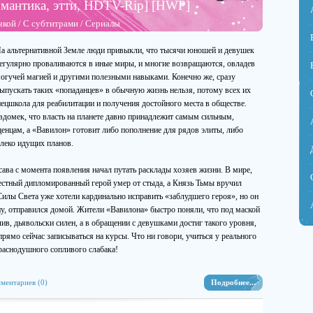
омантика, этти, HDTV-Rip] [HWP]
чкой
/
С субтитрами
/
Сериалы
а альтернативной Земле люди привыкли, что тысячи юношей и девушек
егулярно проваливаются в иные миры, и многие возвращаются, овладев
огучей магией и другими полезными навыками. Конечно же, сразу
ыпускать таких «попаданцев» в обычную жизнь нельзя, потому всех их
ецшкола для реабилитации и получения достойного места в обществе.
домек, что власть на планете давно принадлежит самым сильным,
нцам, а «Вавилон» готовит либо пополнение для рядов элиты, либо
леко идущих планов.
ава с момента появления начал путать расклады хозяев жизни. В мире,
 местный дипломированный герой умер от стыда, а Князь Тьмы вручил
илы Света уже хотели кардинально исправить «заблудшего героя», но он
иу, отправился домой. Жители «Вавилона» быстро поняли, что под маской
ив, дьявольски силен, а в обращении с девушками достиг такого уровня,
рямо сейчас записываться на курсы. Что ни говори, учиться у реального
краснодушного сопливого слабака!
ментариев (0)
Подробнее...