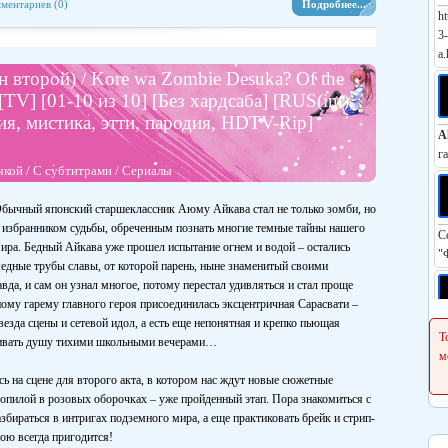
ментариев (0)
Подробнее...
ht
3
a.
н второй) / Kore wa Zombie Desuka? Of the
TV] [01-10 из 10] [Без хардсаба] [RUS(int),
ия, мистика, этти, пародия, HDTV-Rip]
A
г
чкой
/
С субтитрами
/
Сериалы
бычный японский старшеклассник Аюму Айкава стал не только зомби, но
 избранником судьбы, обреченным познать многие темные тайны нашего
С
ира. Бедный Айкава уже прошел испытание огнем и водой – остались
"
едные трубы славы, от которой парень, ныне знаменитый своими
авда, и сам он узнал многое, потому перестал удивляться и стал проще
ному гарему главного героя присоединилась эксцентричная Сарасвати –
езда сцены и сетевой идол, а есть еще непонятная и крепко пьющая
Р
Т
ливать душу тихими школьными вечерами…
h
м
ь на сцене для второго акта, в котором нас ждут новые сюжетные
опилой в розовых оборочках – уже пройденный этап. Пора знакомиться с
бираться в интригах подземного мира, а еще практиковать брейк и стрип-
С
ою всегда пригодится!