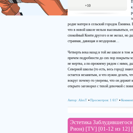
П
+10
к
р
з
родне матери в сельский городок Ёмияма. 
что в новой школе нельзя высовываться, от
спокойный Коити другого и не желал, но да
странная, давящая и нездоровая…
Четверть века назад в той же школе в том 
причем подробности до сих пор покрыты м
не мертва, а по-прежнему рядом с ними, да
Северной школы (то есть, весь город) знаю
остается незанятым, и что нужно делать, чт
вокруг почему-то уверены, что он держит 
открыто заговорил с тихой девочкой с пов
Автор:
AlexT
Просмотров: 1 617
Коммент
Эстетика Заблудившегося Г
Рион) [TV] [01-12 из 12] [