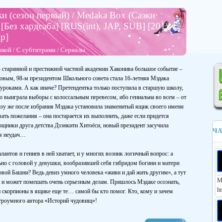
 (сезон первый) / Medaka Box (Саэки
[Без хардсаба] [RUS(int), JAP, SUB] [2012 г.,
p]
чкой
/
С субтитрами
/
Сериалы
 старинной и престижной частной академии Хаконива большое событие –
овым, 98-м президентом Школьного совета стала 16-летняя Мэдака
уроками. А как иначе? Претендентка только поступила в старшую школу,
о выиграла выборы с колоссальным перевесом, ибо гениальна во всем – от
азу же после избрания Мэдака установила знаменитый ящик своего имени
ь пожелания – она постарается их выполнить, даже если придется
омощники друга детства Дзэнкити Хитоёси, новый президент засучила
ЧА
ая неудач…
лантов и гениев в ней хватает, и у многих возник логичный вопрос: а
но с головой у девушки, вообразившей себя гибридом богини и матери
вой Башни? Ведь девиз умного человека «живи и дай жить другим», а тут
М
е, и может помешать очень серьезным делам. Пришлось Мэдаке осознать,
ht
и скорпионы в ящике еще те… самой бы кто помог. Кто, кому и зачем
итроумного автора «Историй чудовищ»!