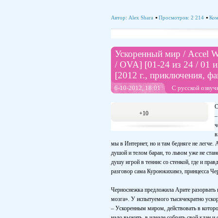
Автор:
Alex Shara
Просмотров: 2 214
Ком
Ускоренный мир / Accel W
/ OVA] [01-24 из 24 / 01 и
[2012 г., приключения, ф
6-10-2012, 18:01
С русской озвуч
С
+10
–
ч
в
мы в Интернет, но и там бедняге не легче.
душой и телом баран, то львом уже не стан
душу игрой в теннис со стенкой, где и пра
разговор сама Куроюкихимэ, принцесса Че
Черноснежка предложила Арите разорвать 
мозга». У испытуемого тысячекратно ускор
– Ускоренным миром, действовать в которо
надо выжить, в идеале собрать свой клан и 