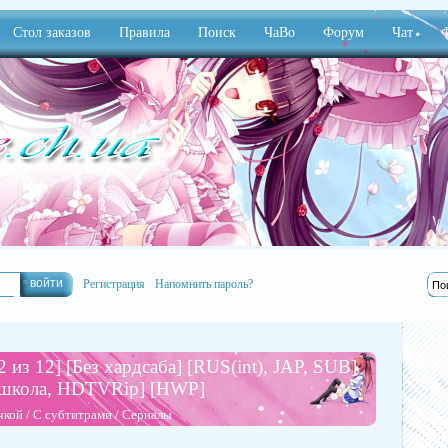
Стол заказов
Правила
Поиск
ЧаВо
Форум
Чат
Ф
Регистрация
Напомнить пароль?
2 из 12] [Без хардсаба] [RUS(int), JAP, SUB]
а, школа, HDTVRip] [HWP]
чкой
/
С субтитрами
/
Сериалы