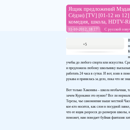
Ящик предложений Мэдаки
Сёдзи) [TV] [01-12 из 12] 
комедия, школа, HDTV-Ri
11-10-2012, 18:17
С русской озву
В
+5
н
К
н
учебы до любого спорта или искусства. Ср
и предложила любому школьнику высказыват
работать 24 часа в сутки. И вот, взяв в п
рукава и принялась за дело, пока что не зн
Вот только Хаконива – школа необычная, та
зачем Куроками это нужно? Все ли нормаль
Терезы, чье самомнение выше местной Часо
кое-кто носится, как слон в посудной лавк
что ее ящик разросся до размеров школы, 
поможет, нам поведает буйная фантазия х