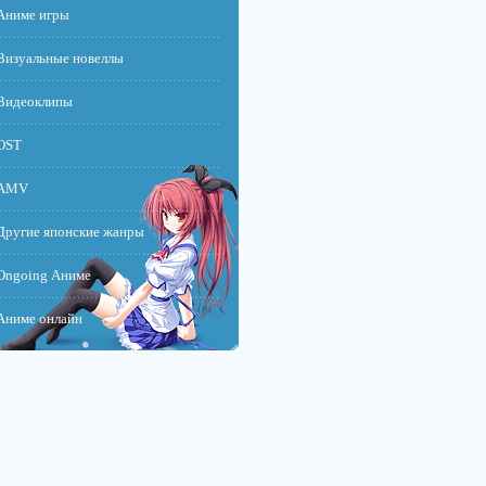
Аниме игры
Визуальные новеллы
Видеоклипы
OST
AMV
Другие японские жанры
Ongoing Аниме
Аниме онлайн