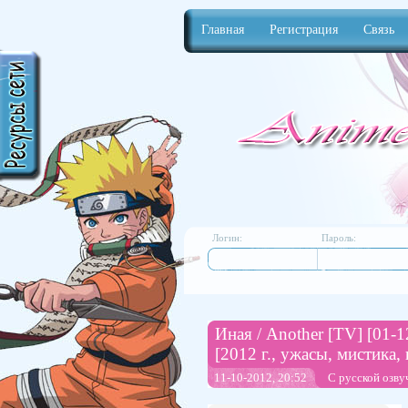
Главная
Регистрация
Связь
Anime
Логин:
Пароль:
Иная / Another [TV] [01-1
[2012 г., ужасы, мистик
11-10-2012, 20:52
С русской озву