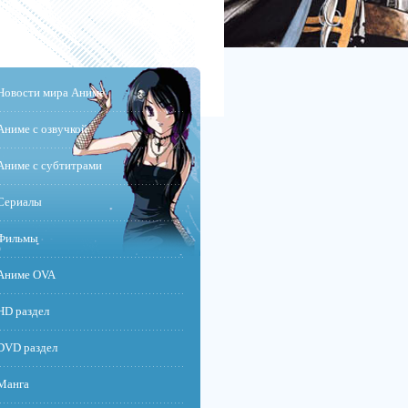
Новости мира Аниме
Аниме с озвучкой
Аниме с субтитрами
Сериалы
Фильмы
Аниме OVA
HD раздел
DVD раздел
Манга