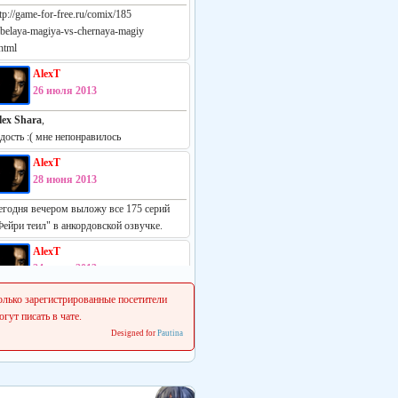
tp://game-for-free.ru/comix/185
-belaya-magiya-vs-chernaya-magiy
html
AlexT
26 июля 2013
lex Shara
,
адость :( мне непонравилось
AlexT
28 июня 2013
егодня вечером выложу все 175 серий
Фейри теил" в анкордовской озвучке.
AlexT
24 июня 2013
еально русская манга:
олько зарегистрированные посетители
ttp://vk.com/white_vs_black_m
огут писать в чате.
Designed for
Pautina
AlexT
22 июня 2013
 сеня начинаем делать свежие релизы.