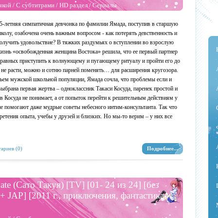
чкой
/
С субтитрами
/
HD раздел
/
Сериалы
5-летняя симпатичная девчонка по фамилии Ямада, поступив в старшую
колу, озабочена очень важным вопросом - как потерять девственность и
олучить удовольствие? В тяжких раздумьях о вступлении во взрослую
изнь «освобожденная женщина Востока» решила, что ее первый партнер
а равных приступить к волнующему и пугающему ритуалу и пройти его до
ва не расти, можно и сотню парней поменять… для расширения кругозора.
бъем мужской школьной популяции, Ямада сочла, что проблемы если и
 выбрана первая жертва – одноклассник Такаси Косуда, паренек простой и
ов Косуда не понимает, а от попыток перейти к решительным действиям у
е помогают даже мудрые советы небесного интим-консультанта. Так что
ретения опыта, учебы у друзей и близких. Но мы-то верим – у них все
ариев (0)
Подробнее...
ate (Сато Такуя) [TV] [01- 24 из 24] [без
+ JAP] [2011 г., приключения, фантастика,