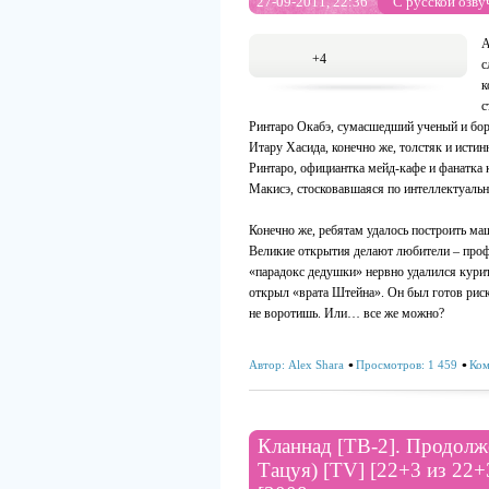
27-09-2011, 22:36
С русской озву
А
+4
с
к
с
Ринтаро Окабэ, сумасшедший ученый и боре
Итару Хасида, конечно же, толстяк и исти
Ринтаро, официантка мейд-кафе и фанатка 
Макисэ, стосковавшаяся по интеллектуаль
Конечно же, ребятам удалось построить м
Великие открытия делают любители – профе
«парадокс дедушки» нервно удалился курить
открыл «врата Штейна». Он был готов риск
не воротишь. Или… все же можно?
Автор:
Alex Shara
Просмотров: 1 459
Ком
Кланнад [ТВ-2]. Продолже
Тацуя) [TV] [22+3 из 22+