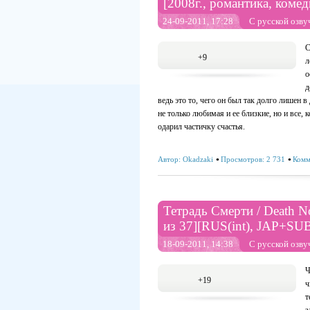
[2008г., романтика, коме
24-09-2011, 17:28
С русской озву
С
+9
л
о
д
ведь это то, чего он был так долго лишен в
не только любимая и ее близкие, но и все, 
одарил частичку счастья.
Автор:
Okadzaki
Просмотров: 2 731
Комм
Тетрадь Смерти / Death N
из 37][RUS(int), JAP+SUB
18-09-2011, 14:38
С русской озву
Ч
+19
ч
т