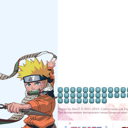
А
Б
В
Г
Д
Е
Ж
З
И
К
Л
A
B
C
D
E
F
G
H
I
J
K
S
T
U
V
W
X
Y
Z
Design by AlexT © 2011-2014 | Сайт создан для
Го
При копировании материалов гиперссылка на наш 