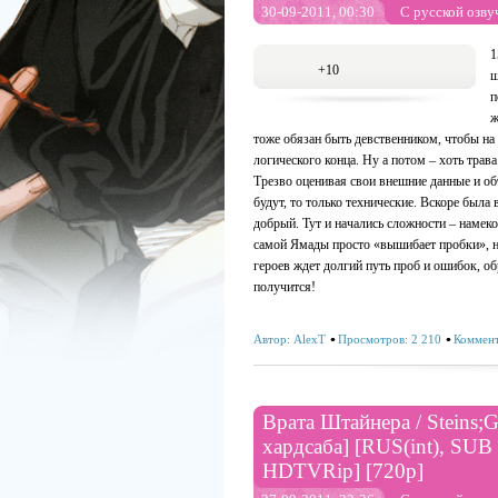
30-09-2011, 00:30
С русской озву
1
+10
ш
п
ж
тоже обязан быть девственником, чтобы н
логического конца. Ну а потом – хоть тра
Трезво оценивая свои внешние данные и о
будут, то только технические. Вскоре была
добрый. Тут и начались сложности – намек
самой Ямады просто «вышибает пробки», н
героев ждет долгий путь проб и ошибок, об
получится!
Автор:
AlexT
Просмотров: 2 210
Коммент
Врата Штайнера / Steins;G
хардсаба] [RUS(int), SUB 
HDTVRip] [720p]