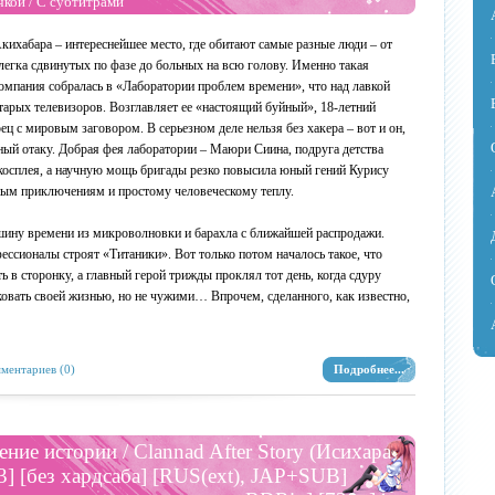
чкой
/
С субтитрами
кихабара – интереснейшее место, где обитают самые разные люди – от
легка сдвинутых по фазе до больных на всю голову. Именно такая
омпания собралась в «Лаборатории проблем времени», что над лавкой
тарых телевизоров. Возглавляет ее «настоящий буйный», 18-летний
ц с мировым заговором. В серьезном деле нельзя без хакера – вот и он,
нный отаку. Добрая фея лаборатории – Маюри Сиина, подруга детства
косплея, а научную мощь бригады резко повысила юный гений Курису
ным приключениям и простому человеческому теплу.
ашину времени из микроволновки и барахла с ближайшей распродажи.
ссионалы строят «Титаники». Вот только потом началось такое, что
 в сторонку, а главный герой трижды проклял тот день, когда сдуру
овать своей жизнью, но не чужими… Впрочем, сделанного, как известно,
ментариев (0)
Подробнее...
ние истории / Clannad After Story (Исихара
3] [без хардсаба] [RUS(ext), JAP+SUB]