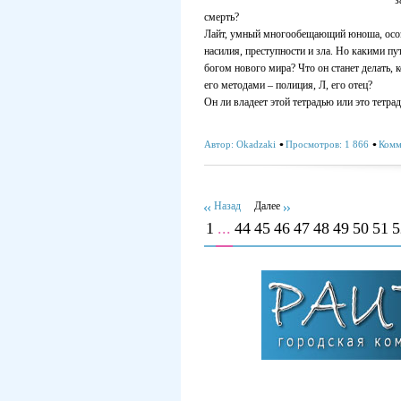
з
смерть?
Лайт, умный многообещающий юноша, осозна
насилия, преступности и зла. Но какими пут
богом нового мира? Что он станет делать, к
его методами – полиция, Л, его отец?
Он ли владеет этой тетрадью или это тетра
Автор:
Okadzaki
Просмотров: 1 866
Комм
Назад
Далее
1
...
44
45
46
47
48
49
50
51
5