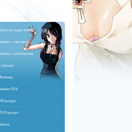
Новости мира Аниме
Аниме с озвучкой
Аниме с субтитрами
Сериалы
Фильмы
Аниме OVA
HD раздел
DVD раздел
Манга