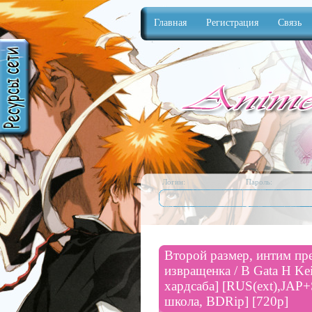
Главная
Регистрация
Связь
Anime
Логин:
Пароль:
Второй размер, интим пред
извращенка / B Gata H Ke
хардсаба] [RUS(ext),JAP+S
школа, BDRip] [720p]