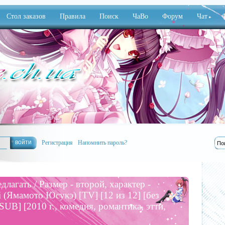
Стол заказов
Правила
Поиск
ЧаВо
Форум
Чат
Ф
Регистрация
Напомнить пароль?
лагать / Размер - второй, характер -
i (Ямамото Юсукэ) [TV] [12 из 12] [без
UB] [2010 г., комедия, романтика, этти,