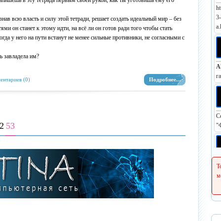
апишешь в эту тетрадь первым своей рукой, как ты уготовишь ему его
ht
3
в всю власть и силу этой тетради, решает создать идеальный мир – без
a.
ями он станет к этому идти, на всё ли он готов ради того чтобы стать
огда у него на пути встанут не менее сильные противники, не согласными с
дь завладела им?
A
г
ентариев (0)
Подробнее...
С
2
53
"
Р
Т
h
м
С