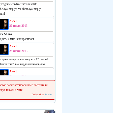
tp://game-for-free.ru/comix/185
-belaya-magiya-vs-chernaya-magiy
html
AlexT
26 июля 2013
lex Shara
,
адость :( мне непонравилось
AlexT
28 июня 2013
егодня вечером выложу все 175 серий
Фейри теил" в анкордовской озвучке.
AlexT
24 июня 2013
еально русская манга:
олько зарегистрированные посетители
ttp://vk.com/white_vs_black_m
огут писать в чате.
Designed for
Pautina
AlexT
22 июня 2013
 сеня начинаем делать свежие релизы.