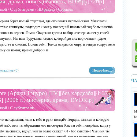
дия, драма, повседневность, BDRip] [720p]
чкой
/
С субтитрами
/
HD раздел
/
Сериалы
ериал берет новый старт там, где окончился первый сезон. Миновали
етние каникулы, подходит к концу последний школьный год большинства
сновных героев. Томоя Окадзаки сделал выбор и теперь живет у своей
евушки, Нагисы Фурукавы, семью которой до сих пор считает чудом –
 детстве и юности. Поняв себя, Томоя открылся миру, и теперь вокруг него
кому он помог, принес добро и п
ентариев (0)
Подробнее...
ЧА
ote (Араки Тэцуро) [TV][без хардсаба][1-37
] [2006 г., мистерия, драма, DVDRip]
чкой
/
С субтитрами
М
ht
то ты сделаешь, если к тебе в руки попадёт Тетрадь, записав в которую
ьё-либо имя ты обрекаешь его на смерть? Как ты себя поведёшь, когда у
ебя за спиной, вдруг, чей то голос скажет «Я - бог смерти»? Чьё имя ты