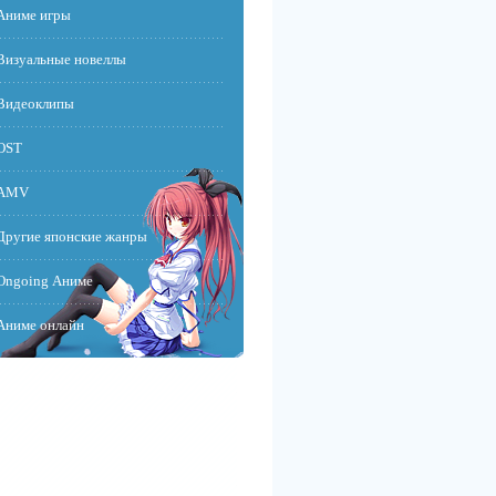
Аниме игры
Визуальные новеллы
Видеоклипы
OST
AMV
Другие японские жанры
Ongoing Аниме
Аниме онлайн