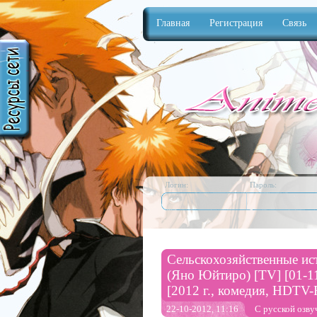
Главная
Регистрация
Связь
Anime
Логин:
Пароль:
Сельскохозяйственные ист
(Яно Юйтиро) [TV] [01-11 
[2012 г., комедия, HDTV
22-10-2012, 11:16
С русской озву