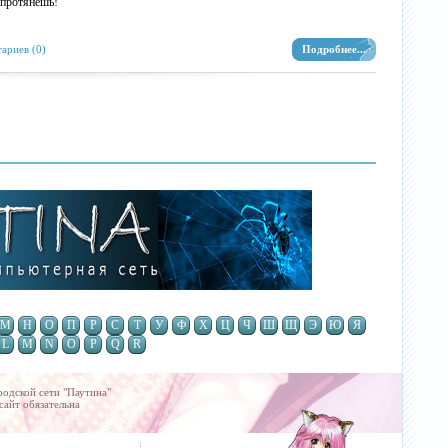
 протянешь!
в
ариев (0)
Подробнее...
T
р
:)
У
о
ж
Б
е
М
Н
О
П
Р
С
Т
У
Ф
Х
Ц
Ч
Ш
Щ
Э
Ю
Я
L
M
N
O
P
Q
R
T
Б
родской сети "Паутина"
сайт обязательна
Design by AlexT