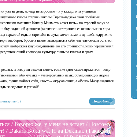
ни уже не дети, но еще не взрослые – и у каждого из учеников
ыпускного класса старшей школы Сирахамадзака свои проблемы.
нергичная малышка Конацу Миямото хочет петь – но строгий завуч за
шибку годичной давности фактически отстранила ее от школьного хора.
ица верховой езды и стрельбы из лука, хочет помочь лучшей подруге, но
ери, наоборот, бросила пение, замкнулась в себе, еле-еле смогла остаться
ночку изображает клуб бадминтона, но его странности легко перещеголял
редставляющий японскую культуру лишь по книгам и сразу
 решать, и, как учат законы аниме, если не дают самовыражаться – надо
музыкальный, ибо музыка – универсальный язык, объединяющий людей.
можно, лучше поймет себя, кто-то – окружающих, а «Вена» Маэда научится
ряды за здравие и упокой!
ментариев (0)
Подробнее...
ся / Говорю же, у меня не встает / Поэтому
! / Dakara Boku wa, H ga Dekinai. (Такахаси