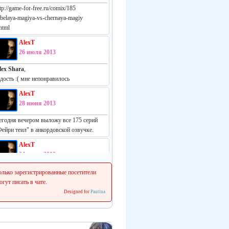
tp://game-for-free.ru/comix/185
-belaya-magiya-vs-chernaya-magiy
html
AlexT
26 июля 2013
lex Shara
,
адость :( мне непонравилось
AlexT
28 июня 2013
егодня вечером выложу все 175 серий
Фейри теил" в анкордовской озвучке.
AlexT
24 июня 2013
еально русская манга:
олько зарегистрированные посетители
ttp://vk.com/white_vs_black_m
огут писать в чате.
Designed for
Pautina
AlexT
22 июня 2013
 сеня начинаем делать свежие релизы.