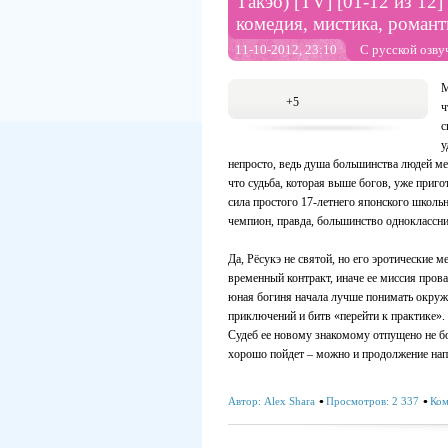
Такэо) [TV] [01-12 из 12] 
комедия, мистика, романт
11-10-2012, 23:10
С русской озву
М
+5
ч
с
у
непросто, ведь душа большинства людей мел
что судьба, которая выше богов, уже приго
сила простого 17-летнего японского школь
чемпион, правда, большинство одноклассни
Да, Рёсукэ не святой, но его эротические м
временный контракт, иначе ее миссия прова
юная богиня начала лучше понимать окруж
приключений и битв «перейти к практике». 
Судеб ее новому знакомому отпущено не бо
хорошо пойдет – можно и продолжение нап
Автор:
Alex Shara
Просмотров: 2 337
Ком