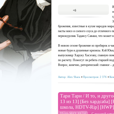
В
+6
п
г
З
брожения, известные в кухне народов мира
пасты мисо и соевого соуса до отличного п
первокурсник Тадаясу Саваки, что может в
В новом сезоне брожение из пробирок и ча
новые бури и душевные кризисы. Кэй Юки, 
выпускницу Харуку Хасэгаву, главную пом
по расчету. Помогут ли ребята старшей по
Вопрос, конечно, риторический: главное –
Автор:
Alex Shara
Просмотров: 2 376
Ком
Тари Тари / И то, и друго
13 из 13] [Без хардсаба] 
школа, HDTV-Rip] [HWP]
22-10-2012, 11:14
С русской озву