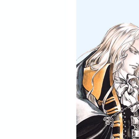
сех милости просимс :)
AlexT
23 мая 2013
etsuo
,
ади набива морды ехать в Днепри неохота
AlexT
22 мая 2013
се бля, надоел этот хохол спамер.
тследил его провайдера и подаю сегодня
алобу в отдел по борьбе с КП.
лаго дело у паутины в этом отдельчике
сть куча знакомых :)
AlexT
21 мая 2013
etsuo
,
ез разницы сайт скрыт от внешнего мира.
AlexT
21 мая 2013