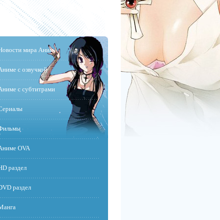
Новости мира Аниме
Аниме с озвучкой
Аниме с субтитрами
Сериалы
Фильмы
Аниме OVA
HD раздел
DVD раздел
Манга