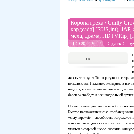
Автор:
Alex Shara
Просмотров: 1 755
Ком
Корона греха / Guilty Cro
хардсаба] [RUS(int), JAP,
меха, драма, HDTVRip] 
11-10-2012, 20:52
С русской озву
П
+10
с
о
п
десять лет спустя Токио регулярно сотряс
пополняются. Нежданно-негаданно в них п
водится, всему виною женщина – в данном 
борец за свободу и член подпольной груп
Попав в ситуацию словно из «Звездных вой
Быстро познакомившись с «гробовщиками», 
«силу королей» - способность погружаться 
манифестацию духа каждого из них. Теперь 
учиться в старшей школе, готовить конкур