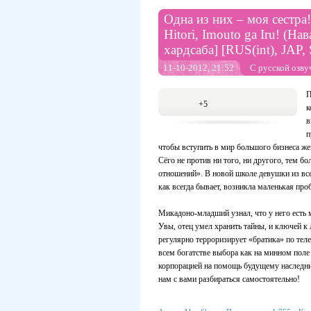
Одна из них – моя сестра!
Hitori, Imouto ga Iru! (На
хардсаба] [RUS(int), JAP,
11-10-2012, 21:52
С русской озву
П
+5
к
в
п
чтобы вступить в мир большого бизнеса 
Сёго не против ни того, ни другого, тем б
отношений». В новой школе девушки из всех
как всегда бывает, возникла маленькая про
Микадоно-младший узнал, что у него есть м
Увы, отец умел хранить тайны, и ключей к 
регулярно терроризирует «братика» по тел
всем богатстве выбора как на минном поле 
корпорацией на помощь будущему наследник
нам с вами разбираться самостоятельно!