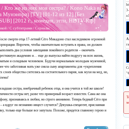
ht
 / Кто же из них моя сестра? / Kono Naka ni
3
ва Мунэнори) [TV] [01-12 из 12] [Без
a.
 SUB] [2012 г., комедия, этти, HDTV-Rip]
чкой
/
С субтитрами
/
Сериалы
A
осле смерти отца 17-летний Сёго Микадоно стал наследником огромной
г
орпорации. Впрочем, чтобы окончательно вступить в права, он должен
ыполнить два условия завещания покойного родителя – окончить
рестижную академию и… еще до выпуска найти подругу на всю жизнь,
женатым и солидным человеком. Будучи нормальным молодым мужчиной,
олее что заботливая мать уже сняла сыну апартаменты для «укрепления
С
 слоев общества слетелись на состоятельного парня, как мухи на мед, но,
"
блема!
ладшая сестра, внебрачный ребенок отца, и она учится в той же школе!
личности сестры нет, разве что примерный возраст известен. Сама же она
Р
Т
ефону, признаваясь в любви, но строго анонимно. Теперь бедный Сёго при
h
м
– а вдруг по незнанию инцест случится? Девушка-спецагент, присланная
у, только еще больше все запутала. Похоже, придется главному герою и
С