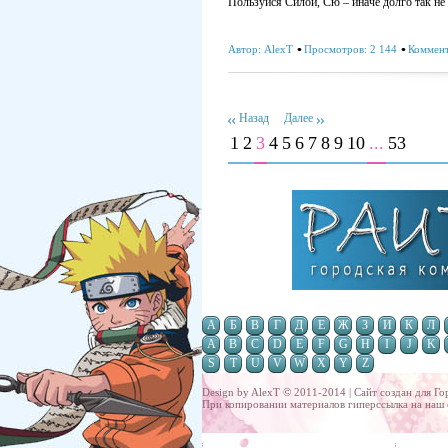
Пользуйся Силой, Сю – иначе долго так не
Автор:
AlexT
Просмотров: 2 144
Коммент
Назад
Далее
1
2
3
4
5
6
7
8
9
10
...
53
А
Б
В
Г
Д
Е
Ж
З
И
К
Л
A
B
C
D
E
F
G
H
I
J
K
S
T
U
V
W
X
Y
Z
Design by AlexT © 2011-2014 | Сайт создан для
Го
При копировании материалов гиперссылка на наш 