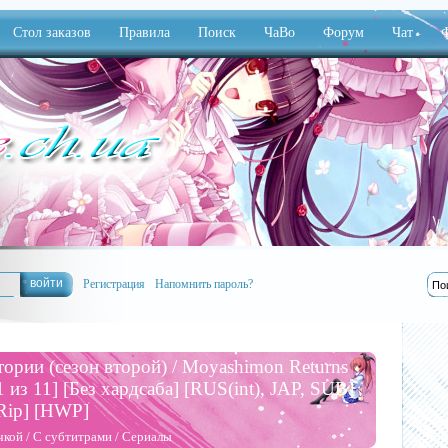
Стол заказов
Правила
Поиск
ЧаВо
Форум
Чат
Ф
Регистрация
Напомнить пароль?
ории (сезон второй) / Moyashimon Returns
из 11] [Без хардсаба] [RUS(int), JAP, SUB]
-Rip] [HWP]
чкой
/
С субтитрами
/
Сериалы