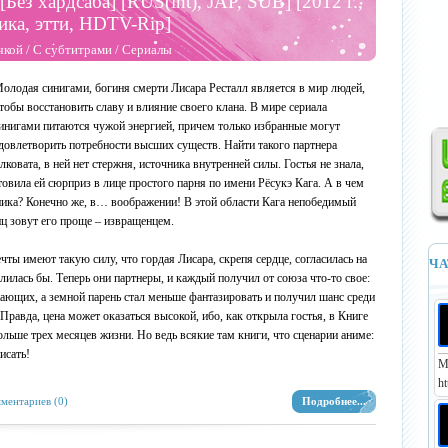
[Без хардсаба] [RUS(int), JAP, SUB] [2012 г.,
ика, этти, HDTV-Rip]
чкой
/
С субтитрами
/
Сериалы
олодая синигами, богиня смерти Лисара Ресталл является в мир людей,
тобы восстановить славу и влияние своего клана. В мире сериала
инигами питаются чужой энергией, причем только избранные могут
довлетворить потребности высших существ. Найти такого партнера
ковата, в ней нет стержня, источника внутренней силы. Гостья не знала,
товила ей сюрприз в лице простого парня по имени Рёсукэ Кага. А в чем
ника? Конечно же, в… воображении! В этой области Кага непобедимый
ц зовут его проще – извращенцем.
ечты имеют такую силу, что гордая Лисара, скрепя сердце, согласилась на
ЧА
лилась бы. Теперь они партнеры, и каждый получил от союза что-то свое:
ающих, а земной парень стал меньше фантазировать и получил шанс среди
Правда, цена может оказаться высокой, ибо, как открыла гостья, в Книге
льше трех месяцев жизни. Но ведь всякие там книги, что сценарии аниме:
исать!
М
ht
ментариев (0)
Подробнее...