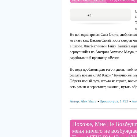
О
+4
в
Э
о
Не по годам зрелая Сава Окита, любительн
не знает как. Вакана Сакай после смерти мат
в школе. Флегматичный Тайти Танака в оди
вернувшийся из Австрии Ацухиро Маэда, п
заработавший прозвище «Вена».
Но ведь проблемы для того и даны, чтоб их
создать новый клуб! Какой? Конечно же, 
Обретя новый путь, кто-то из героев, воз
есть рамэн и перестанет, наконец, путать об
Автор:
Alex Shara
Просмотров: 1 493
Ком
Похоже, Мне Не Возбудить
меня ничего не возбуждает