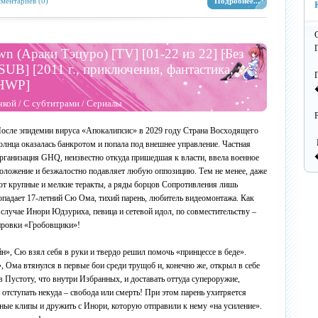
ментариев (0)
Подробнее...
П
о
н
С
Г
wn (Араки Тэцуро) [TV] [01-22 из 22] [Без
 SUB] [2011 г., приключения, фантастика,
[HWP]
D
В
чкой
/
С субтитрами
/
Сериалы
осле эпидемии вируса «Апокалипсис» в 2029 году Страна Восходящего
олнца оказалась банкротом и попала под внешнее управление. Частная
рганизация GHQ, неизвестно откуда пришедшая к власти, ввела военное
К
оложение и безжалостно подавляет любую оппозицию. Тем не менее, даже
h
ают крупные и мелкие теракты, а ряды борцов Сопротивления лишь
опадает 17-летний Сю Ома, тихий парень, любитель видеомонтажа. Как
случае Инори Юдзуриха, певица и сетевой идол, по совместительству –
пировки «Гробовщики»!
T
н
н», Сю взял себя в руки и твердо решил помочь «принцессе в беде».
Ома втянулся в первые бои среди трущоб и, конечно же, открыл в себе
в Пустоту, что внутри Избранных, и доставать оттуда супероружие,
отступать некуда – свобода или смерть! При этом парень ухитряется
h
сные клипы и дружить с Инори, которую отправили к нему «на усиление».