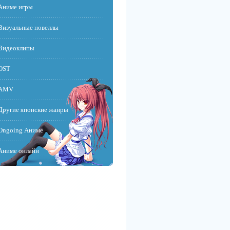
Аниме игры
Визуальные новеллы
Видеоклипы
OST
AMV
Другие японские жанры
Ongoing Аниме
Аниме онлайн