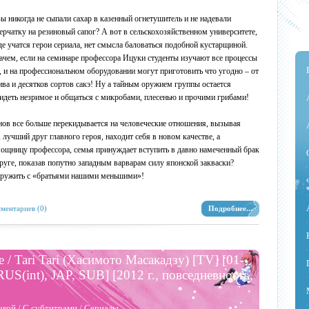
ы никогда не сыпали сахар в казенный огнетушитель и не надевали
ерчатку на резиновый сапог? А вот в сельскохозяйственном университете,
де учатся герои сериала, нет смысла баловаться подобной кустарщиной.
ачем, если на семинаре профессора Ицуки студенты изучают все процессы
, и на профессиональном оборудовании могут приготовить что угодно – от
ива и десятков сортов сакэ! Ну а тайным оружием группы остается
идеть незримое и общаться с микробами, плесенью и прочими грибами!
нов все больше перекидывается на человеческие отношения, вызывая
лучший друг главного героя, находит себя в новом качестве, а
ощницу профессора, семья принуждает вступить в давно намеченный брак
друге, показав попутно западным варварам силу японской закваски?
 дружить с «братьями нашими меньшими»!
ментариев (0)
Подробнее...
е / Tari Tari (Хасимото Масакадзу) [TV] [01-
[RUS(int), JAP, SUB] [2012 г., повседневность,
чкой
/
С субтитрами
/
Сериалы