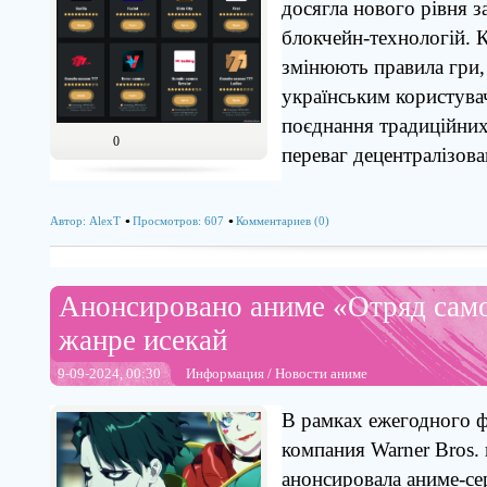
досягла нового рівня з
блокчейн-технологій. 
змінюють правила гри
українським користува
поєднання традиційних
0
переваг децентралізова
Автор:
AlexT
Просмотров: 607
Комментариев (0)
Анонсировано аниме «Отряд сам
жанре исекай
9-09-2024, 00:30
Информация
/
Новости аниме
В рамках ежегодного 
компания Warner Bros.
анонсировала аниме-се