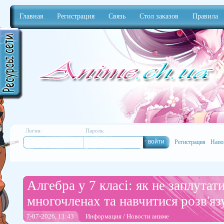
Главная
Регистрация
Связь
Стол заказов
Правила
Anime
Логин:
Пароль:
Регистрация
Напо
Алгебра у 7 класі: як не заплутати
многочленах та навчитися розв'яз
7-07-2026, 11:43
Информация
/
Новости аниме