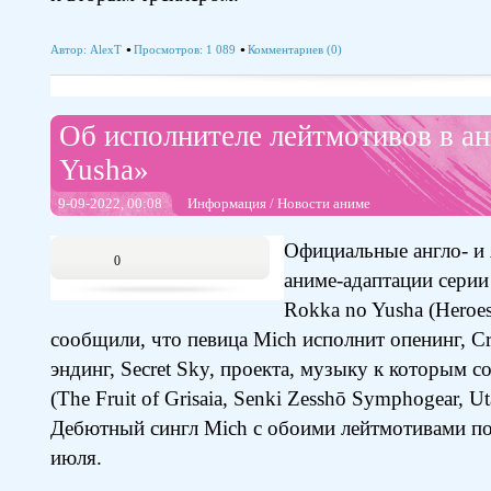
Автор:
AlexT
Просмотров: 1 089
Комментариев (0)
Об исполнителе лейтмотивов в а
Yusha»
9-09-2022, 00:08
Информация
/
Новости аниме
Официальные англо- и
0
аниме-адаптации серии
Rokka no Yusha (Heroes 
сообщили, что певица Mich исполнит опенинг, Cry 
эндинг, Secret Sky, проекта, музыку к которым с
(The Fruit of Grisaia, Senki Zesshō Symphogear, Ut
Дебютный сингл Mich с обоими лейтмотивами по
июля.