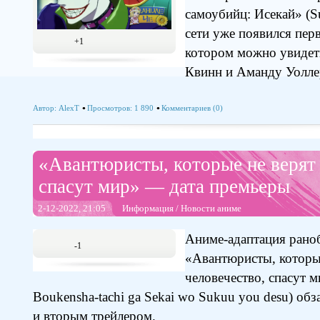
самоубийц: Исекай» (S
сети уже появился пер
+1
котором можно увидет
Квинн и Аманду Уолле
Автор:
AlexT
Просмотров: 1 890
Комментариев (0)
«Авантюристы, которые не верят 
спасут мир» — дата премьеры
2-12-2022, 21:05
Информация
/
Новости аниме
Аниме-адаптация раноб
-1
«Авантюристы, которые
человечество, спасут м
Boukensha-tachi ga Sekai wo Sukuu you desu) об
и вторым трейлером.