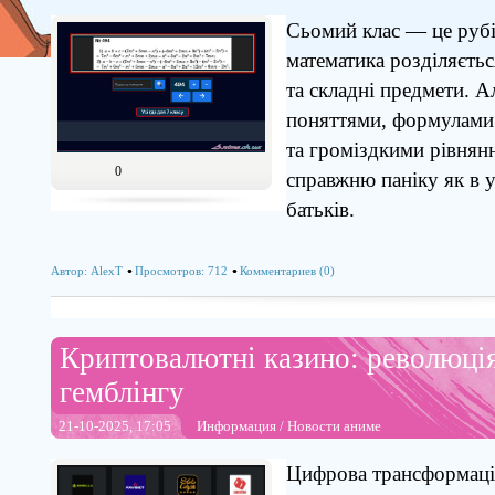
Сьомий клас — це рубі
математика розділяєтьс
та складні предмети. А
поняттями, формулами
та громіздкими рівнян
0
справжню паніку як в уч
батьків.
Автор:
AlexT
Просмотров: 712
Комментариев (0)
Криптовалютні казино: революція 
гемблінгу
21-10-2025, 17:05
Информация
/
Новости аниме
Цифрова трансформація