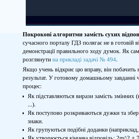
Покрокові алгоритми замість сухих відпов
сучасного порталу ГДЗ полягає не в готовій ві
демонстрації правильного ходу думок. Як сам
розглянути
на прикладі задачі № 494
.
Якщо учень відкриє цю вправу, він побачить 
результат. У готовому домашньому завданні ч
процес:
Як підставляються вирази замість змінних (н
...).
Як поступово розкриваються дужки та збер
знаки.
Як групуються подібні доданки (наприклад,
Як утворюється кінцева відповідь: 2m^2 + 