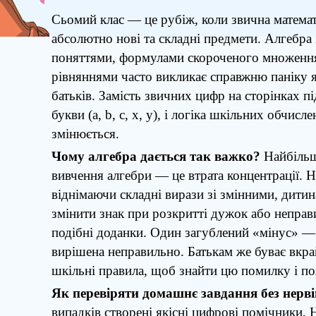
Сьомий клас — це рубіж, коли звична математ
абсолютно нові та складні предмети. Алгебра 
поняттями, формулами скороченого множення
рівняннями часто викликає справжню паніку як 
батьків. Замість звичних цифр на сторінках п
букви (a, b, c, x, y), і логіка шкільних обчис
змінюється.
Чому алгебра дається так важко?
Найбільш
вивчення алгебри — це втрата концентрації. 
віднімаючи складні вирази зі змінними, дитин
змінити знак при розкритті дужок або неправ
подібні доданки. Один загублений «мінус» — 
вирішена неправильно. Батькам же буває вкра
шкільні правила, щоб знайти цю помилку і поя
Як перевіряти домашнє завдання без нерві
випадків створені якісні цифрові помічники. 