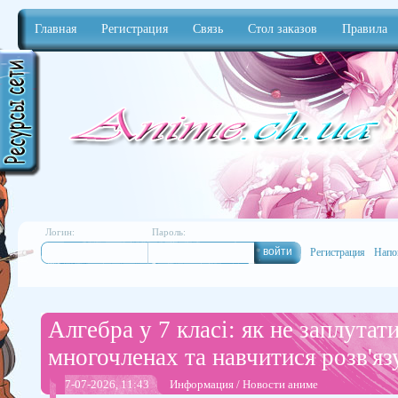
Главная
Регистрация
Связь
Стол заказов
Правила
Anime
Логин:
Пароль:
Регистрация
Напо
Алгебра у 7 класі: як не заплутати
многочленах та навчитися розв'яз
7-07-2026, 11:43
Информация
/
Новости аниме