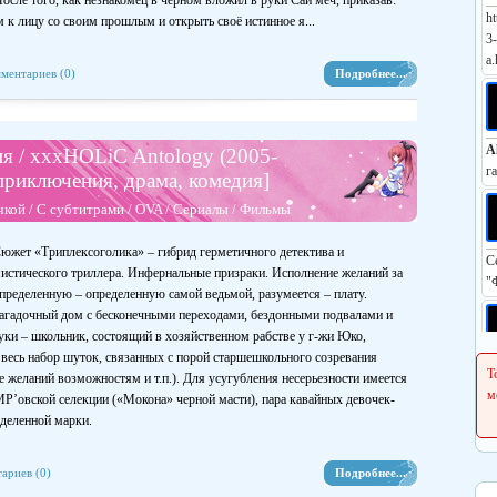
ле того, как незнакомец в чёрном вложил в руки Саи меч, приказав:
ht
 к лицу со своим прошлым и открыть своё истинное я...
3
a.
ментариев (0)
Подробнее...
A
я / xxxHOLiC Antology (2005-
г
приключения, драма, комедия]
чкой
/
С субтитрами
/
OVA
/
Сериалы
/
Фильмы
южет «Триплексоголика» – гибрид герметичного детектива и
С
истического триллера. Инфернальные призраки. Исполнение желаний за
"
пределенную – определенную самой ведьмой, разумеется – плату.
агадочный дом с бесконечными переходами, бездонными подвалами и
ки – школьник, состоящий в хозяйственном рабстве у г-жи Юко,
весь набор шуток, связанных с порой старшешкольного созревания
Р
Т
е желаний возможностям и т.п.). Для усугубления несерьезности имеется
h
м
’овской селекции («Мокона» черной масти), пара кавайных девочек-
еделенной марки.
ариев (0)
Подробнее...
С