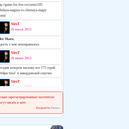
tp://game-for-free.ru/comix/185
-belaya-magiya-vs-chernaya-magiy
html
AlexT
26 июля 2013
lex Shara
,
адость :( мне непонравилось
AlexT
28 июня 2013
егодня вечером выложу все 175 серий
Фейри теил" в анкордовской озвучке.
AlexT
24 июня 2013
еально русская манга:
олько зарегистрированные посетители
ttp://vk.com/white_vs_black_m
огут писать в чате.
Designed for
Pautina
AlexT
22 июня 2013
 сеня начинаем делать свежие релизы.