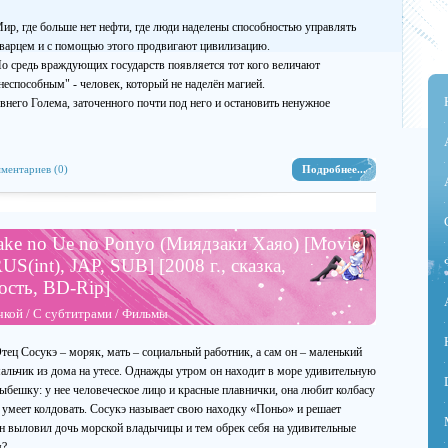
ир, где больше нет нефти, где люди наделены способностью управлять
варцем и с помощью этого продвигают цивилизацию.
о средь враждующих государств появляется тот кого величают
неспособным" - человек, который не наделён магией.
внего Голема, заточенного почти под него и остановить ненужное
ментариев (0)
Подробнее...
ake no Ue no Ponyo (Миядзаки Хаяо) [Movie]
RUS(int), JAP, SUB] [2008 г., сказка,
ость, BD-Rip]
чкой
/
С субтитрами
/
Фильмы
тец Сосукэ – моряк, мать – социальный работник, а сам он – маленький
альчик из дома на утесе. Однажды утром он находит в море удивительную
ыбешку: у нее человеческое лицо и красные плавнички, она любит колбасу
 умеет колдовать. Сосукэ называет свою находку «Поньо» и решает
 он выловил дочь морской владычицы и тем обрек себя на удивительные
?..