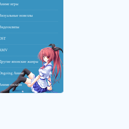
Аниме игры
Визуальные новеллы
Видеоклипы
OST
AMV
Другие японские жанры
Ongoing Аниме
Аниме онлайн