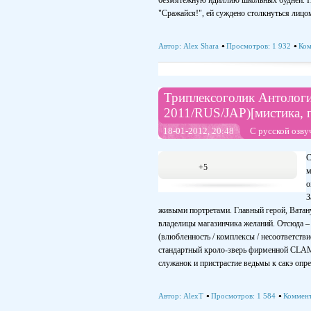
безмятежную идиллию школьных будней. Пос
"Сражайся!", ей суждено столкнуться лицом
Автор:
Alex Shara
Просмотров: 1 932
Ком
Триплексоголик Антологи
2011/RUS/JAP)[мистика, 
18-01-2012, 20:48
С русской озву
С
+5
м
о
З
живыми портретами. Главный герой, Ватану
владелицы магазинчика желаний. Отсюда – 
(влюбленность / комплексы / несоответстви
стандартный кроло-зверь фирменной CLAMP
служанок и пристрастие ведьмы к сакэ опр
Автор:
AlexT
Просмотров: 1 584
Коммент