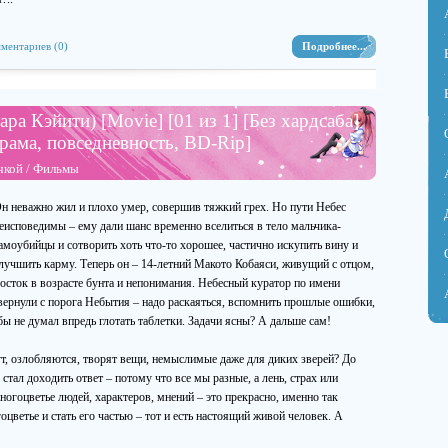
ментариев (0)
Подробнее...
ара Кэйити) [Movie] [01 из 1] [Без хардсаба]
 драма, повседневность, BD-Rip]
чкой
/
Фильмы
н неважно жил и плохо умер, совершив тяжкий грех. Но пути Небес
еисповедимы – ему дали шанс временно вселиться в тело мальчика-
амоубийцы и сотворить хоть что-то хорошее, частично искупить вину и
лучшить карму. Теперь он – 14-летний Макото Кобаяси, живущий с отцом,
сток в возрасте бунта и непонимания. Небесный куратор по имени
вернули с порога Небытия – надо раскаяться, вспомнить прошлые ошибки,
бы не думал впредь глотать таблетки. Задачи ясны? А дальше сам!
ут, озлобляются, творят вещи, немыслимые даже для диких зверей? До
стал доходить ответ – потому что все мы разные, а лень, страх или
ногоцветье людей, характеров, мнений – это прекрасно, именно так
оцветье и стать его частью – тот и есть настоящий живой человек. А