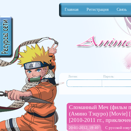
Главная
Регистрация
Связь
Anime
Логин:
Пароль:
Сломанный Меч (фильм пе
(Амино Тэцуро) [Movie] [0
[2010-2011 гг., приключен
20-01-2012, 19:40
С русской озву