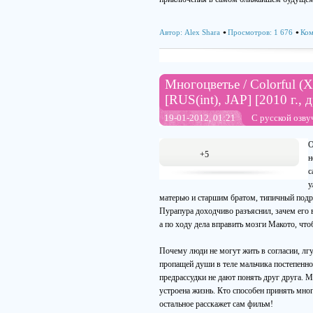
Автор:
Alex Shara
Просмотров: 1 676
Ком
Многоцветье / Colorful (Х
[RUS(int), JAP] [2010 г.,
19-01-2012, 01:21
С русской озву
О
+5
н
с
у
матерью и старшим братом, типичный подро
Пурапура доходчиво разъяснил, зачем его 
а по ходу дела вправить мозги Макото, что
Почему люди не могут жить в согласии, лг
пропащей души в теле мальчика постепенно 
предрассудки не дают понять друг друга. М
устроена жизнь. Кто способен принять мног
остальное расскажет сам фильм!