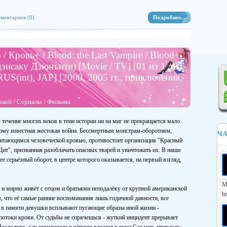
ментариев (0)
Подробнее...
 Кровь+ / Blood: the Last Vampire / Blood+
исаку Дзюнъити) [Movie / TV] [01 из 1 / 01-
[RUS(int), JAP] [2000, 2005 гг., приключения,
чкой
/
Сериалы
/
Фильмы
 течение многих веков в тени истории ни на миг не прекращается мало
ому известная жестокая война. Бессмертным монстрам-оборотням,
ЧА
итающимся человеческой кровью, противостоит организация "Красный
ит", призванная разоблачать опасных тварей и уничтожать их. В наши
ее серьёзный оборот, в центре которого оказывается, на первый взгляд,
М
 и мирно живёт с отцом и братьями неподалёку от крупной американской
ht
, что её самые ранние воспоминания лишь годичной давности, все
ми в памяти девушки всплывают пугающие образы иной жизни -
отоки крови. От судьбы не спрячешься - жуткий инцидент прерывает