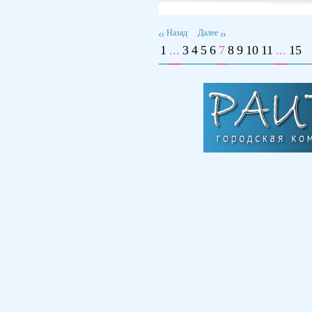
Назад
Далее
1
...
3
4
5
6
7
8
9
10
11
...
15