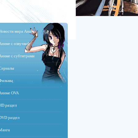
Новости мира Аниме
Аниме с озвучкой
Аниме с субтитрами
Сериалы
Фильмы
Аниме OVA
HD раздел
DVD раздел
Манга