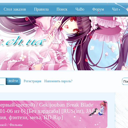
Стол заказов
Правила
Поиск
ЧаВо
Форум
Чат
Ф
Регистрация
Напомнить пароль?
рвый-шестой) / Gekijouban Break Blade
1-06 из 6] [Без хардсаба] [RUS(int), JAP]
ия, фэнтези, меха, BD-Rip]
чкой
/
Фильмы