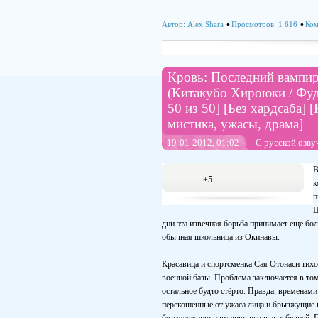
Автор:
Alex Shara
Просмотров: 1 616
Ком
Кровь: Последний вампир /
(Китакубо Хироюки / Фудз
50 из 50] [Без хардсаба] 
мистика, ужасы, драма]
19-01-2012, 01:02
С русской озву
В
+5
к
п
Щ
дни эта извечная борьба принимает ещё бол
обычная школьница из Окинавы.
Красавица и спортсменка Сая Отонаси тихо
военной базы. Проблема заключается в том
остальное будто стёрто. Правда, времена
перекошенные от ужаса лица и брызжущие п