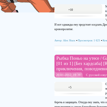
М
+10
к
Н
"
И вот однажды ему предстоит оседлать Дре
кровопролитие.
Автор:
Alex Shara
Просмотров: 1 625
Ком
Рыбка Поньо на утесе / G
[01 из 1] [Без хардсаба] [
приключения, повседневн
20-01-2012, 19:39
С русской озву
О
+5
м
р
и
беречь и защищать. Откуда ему знать, что
приключения в самом ближайшем будущем