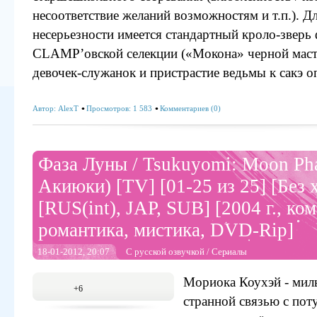
несоответствие желаний возможностям и т.п.). Д
несерьезности имеется стандартный кроло-зверь
CLAMP’овской селекции («Мокона» черной масти
девочек-служанок и пристрастие ведьмы к сакэ о
Автор:
AlexT
Просмотров: 1 583
Комментариев (0)
Фаза Луны / Tsukuyomi: Moon Ph
Акиюки) [TV] [01-25 из 25] [Без 
[RUS(int), JAP, SUB] [2004 г., ко
романтика, мистика, DVD-Rip]
18-01-2012, 20:07
С русской озвучкой
/
Сериалы
Мориока Коухэй - мил
+6
странной связью с по