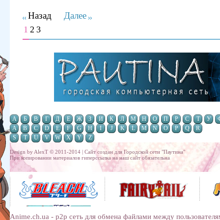
Назад
Далее
1
2
3
А
Б
В
Г
Д
Е
Ж
З
И
К
Л
М
Н
О
П
Р
С
Т
У
A
B
C
D
E
F
G
H
I
J
K
L
M
N
O
P
Q
R
S
T
U
V
W
X
Y
Z
Design by AlexT © 2011-2014 | Сайт создан для
Городской сети "Паутина"
При копировании материалов гиперссылка на наш сайт обязательна
Anime.ch.ua - p2p сеть для обмена файлами между пользователя