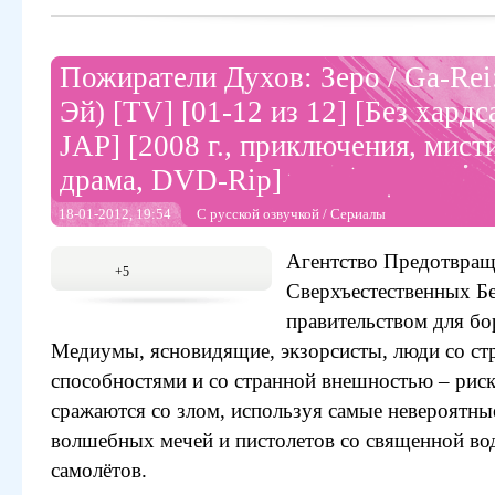
Пожиратели Духов: Зеро / Ga-Rei
Эй) [TV] [01-12 из 12] [Без хардс
JAP] [2008 г., приключения, мисти
драма, DVD-Rip]
18-01-2012, 19:54
С русской озвучкой
/
Сериалы
Агентство Предотвра
+5
Сверхъестественных Бе
правительством для бо
Медиумы, ясновидящие, экзорсисты, люди со с
способностями и со странной внешностью – рис
сражаются со злом, используя самые невероятны
волшебных мечей и пистолетов со священной во
самолётов.