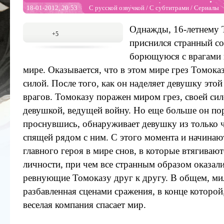
18-01-2012, 20:53
С русской озвучкой
/
С субтитрами
/
Сериалы
Однажды, 16-летнему
+5
приснился странный со
борющуюся с врагами
мире. Оказывается, что в этом мире грез Томока
силой. После того, как он наделяет девушку этой
врагов. Томоказу поражен миром грез, своей сил
девушкой, ведущей войну. Но еще больше он пор
проснувшись, обнаруживает девушку из только 
спящей рядом с ним. С этого момента и начина
главного героя в мире снов, в которые втягивают
личности, при чем все странным образом оказал
ревнующие Томоказу друг к другу. В общем, ми
разбавленная сценами сражения, в конце которой,
веселая компания спасает мир.