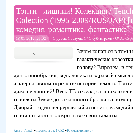
Тэнти - лишний! Колекция / Tenc
Colection (1995-2009/RUS/JAP) [
комедия, романтика, фантастика]
18-01-2012, 20:02
С русской озвучкой
/
С субтитрами
/
OVA
/
Сер
Зачем копаться в темн
+5
галактические красотки
голову? Впрочем, в п
для разнообразия, ведь логика и здравый смысл 
альтернативном пересказе истории некоего Тэнти
даже не лишний! Весь ТВ-сериал, от приключен
героев на Земле до отчаянного броска на помо
Дзюрай – один непрерывный хепенинг, комедийн
герои пытаются раскрыть все свои таланты.
Автор:
AlexT
Просмотров: 1 652
Комментариев (0)