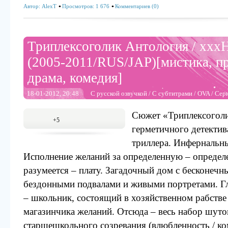
Автор:
AlexT
Просмотров: 1 676
Комментариев (0)
Триплексоголик Антология / xxx
(2005-2011/RUS/JAP)[мистика, п
драма, комедия]
18-01-2012, 20:48
С русской озвучкой
/
С субтитрами
/
OVA
/
Сер
Сюжет «Триплексоголи
+5
герметичного детектив
триллера. Инфернальны
Исполнение желаний за определенную – определ
разумеется – плату. Загадочный дом с бесконечн
бездонными подвалами и живыми портретами. Гл
– школьник, состоящий в хозяйственном рабстве
магазинчика желаний. Отсюда – весь набор шуто
старшешкольного созревания (влюбленность / ко