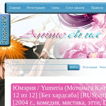
Главная
Регистрация
Связь
Стол заказов
Правила
Anime
Логин:
Пароль:
Регистрация
Напо
Юмэрия / Yumeria (Мотонага Кэйт
12 из 12] [Без хардсаба] [RUS(int
[2004 г., комедия, мистика, этти,