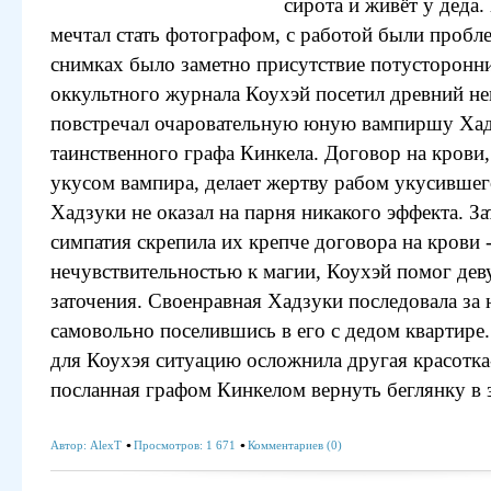
сирота и живёт у деда.
мечтал стать фотографом, с работой были пробле
снимках было заметно присутствие потусторонн
оккультного журнала Коухэй посетил древний не
повстречал очаровательную юную вампиршу Хад
таинственного графа Кинкела. Договор на крови
укусом вампира, делает жертву рабом укусившег
Хадзуки не оказал на парня никакого эффекта. З
симпатия скрепила их крепче договора на крови 
нечувствительностью к магии, Коухэй помог дев
заточения. Своенравная Хадзуки последовала за
самовольно поселившись в его с дедом квартире.
для Коухэя ситуацию осложнила другая красотк
посланная графом Кинкелом вернуть беглянку в з
Автор:
AlexT
Просмотров: 1 671
Комментариев (0)