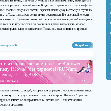
енщина из Токио, типичная служащая в крупной компании, вертящаяся в
ешеном ритме столичной жизни. Когда она отправилась в отпуск на ферму
воей старшей замужней сестры, переехавшей к мужу в сельскую глубинку,
дни, на Таэко нахлынула волна ярких воспоминаний о школьной юности
ых в памяти. С удовольствием работая в поле на фоне чудесной природы в
то и дело переносится в то счастливое время, когда жизнь казалась
детской рукой словно направляют Таэко, помогая ей принять трудные и
ментариев (3)
Подробнее...
ти из страны лилипутов / The Borrower
rrietty [Movie] [без хардсаба] [RUS(int),
ения, сказка, BDRip]
кой
/
Фильмы
стория маленьких людей, которые живут рядом с нами, одалживая вещи
о чуть-чуть. Их существование хранится в секрете. Но юная Арриетти
арушает запрет. Ее обнаруживает 12-летний Шо, и они становятся
учшими друзьями.