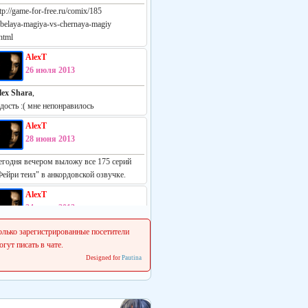
tp://game-for-free.ru/comix/185
-belaya-magiya-vs-chernaya-magiy
html
AlexT
26 июля 2013
lex Shara
,
адость :( мне непонравилось
AlexT
28 июня 2013
егодня вечером выложу все 175 серий
Фейри теил" в анкордовской озвучке.
AlexT
24 июня 2013
еально русская манга:
олько зарегистрированные посетители
ttp://vk.com/white_vs_black_m
огут писать в чате.
Designed for
Pautina
AlexT
22 июня 2013
 сеня начинаем делать свежие релизы.