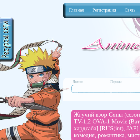
Главная
Регистрация
Связь
Anime
Логин:
Пароль:
Жгучий взор Сяны (сезон 
TV-1,2 OVA-1 Movie (Вата
хардсаба] [RUS(int), JAP]
комедия, романтика, мис