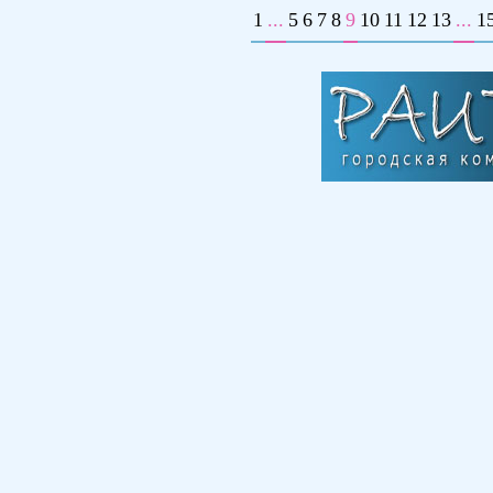
1
...
5
6
7
8
9
10
11
12
13
...
1