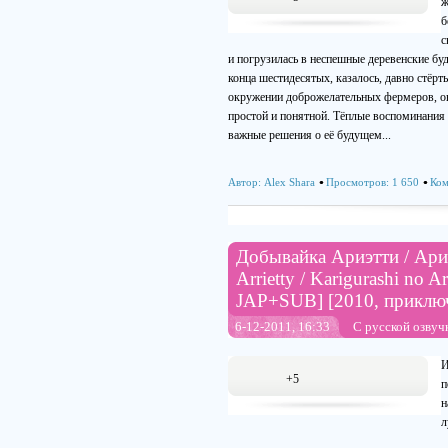
ж
б
с
и погрузилась в неспешные деревенские бу
конца шестидесятых, казалось, давно стёрт
окружении доброжелательных фермеров, она 
простой и понятной. Тёплые воспоминания 
важные решения о её будущем...
Автор:
Alex Shara
Просмотров: 1 650
Ком
Добывайка Ариэтти / Ариэ
Arrietty / Karigurashi no A
JAP+SUB] [2010, приключ
6-12-2011, 16:33
С русской озвуч
И
+5
п
н
л