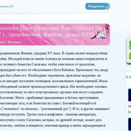
ариев (0)
Подробнее...
nonoke Hime (Миядзаки Хаяо) [Movie] [Без
7 г., приключения, фэнтези, драма, DVD-Rip]
кой
/
Фильмы
редневековая Япония, середина XV века. В стране пылает междоусобная
ойна. Молодой воин по имени Аситака из племени эмиси отправляется в
ес великого божества Сисигами, чтобы очиститься от проклятия,
ерешедшее на него от обезумевшего Бога Кабанов. Произошло это, когда
ден был убить его. Необходимо торопиться, проклятье медленно, но
ЧА
а он находит поселение сталеваров, возглавляемое харизматичной Эбоси-
необходимый элемент производственного цикла. Им необходимо топливо.
зготовляемому из него огнестрельному оружию они могут сохранить
оселение Эбоси - прибежище прокаженных и беглых преступников.
селяющие леса, и их божества во главе с Богиней-волчицей и её
М
 ("мононокэ" по-японски - "разгневанный дух"). И те, и другие защищают
ht
 некуда отступать. Третья сила в конфликте - шпионы императора,
получить голову Сисигами, которая, по древней легенде, может дать
ательство, любовь и ненависть, извечная вражда и вновь зарождающееся