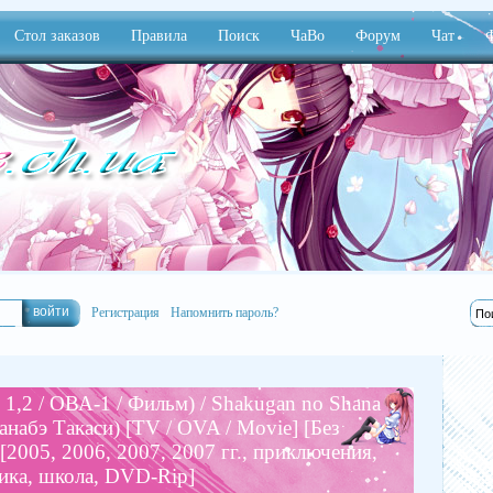
Стол заказов
Правила
Поиск
ЧаВо
Форум
Чат
Ф
Регистрация
Напомнить пароль?
1,2 / ОВА-1 / Фильм) / Shakugan no Shana
набэ Такаси) [TV / OVA / Movie] [Без
 [2005, 2006, 2007, 2007 гг., приключения,
тика, школа, DVD-Rip]