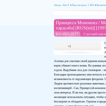
Автор:
AlexT
Просмотров: 1 664
Коммент
Принцесса Мононокэ / Mo
хардсаба] [RUS(int)] [199
4-12-2011, 15:17
С русской озвуч
С
+5
в
л
п
Аситака для спасения своей деревни вынуж
верно убивает юного воина. На границе лес
годзэн. Вырубание леса для сталеваров – 
Благодаря производимому ими металлу и и
независимость от окружающих феодалов. П
Людям противостоят разумные животные, на
воспитанницей - Сан, Принцессой-мононокэ
свои интересы. И ни тем, ни другим просто
желающие использовать ситуацию, чтобы за
бессмертие ее обладателю. Героизм и пред