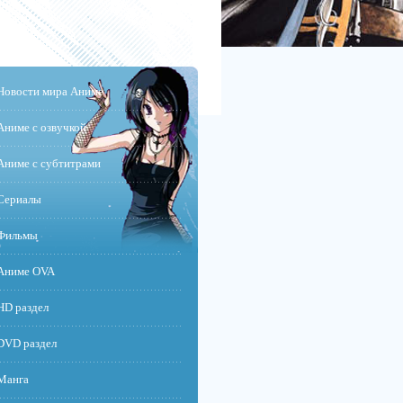
Новости мира Аниме
Аниме с озвучкой
Аниме с субтитрами
Сериалы
Фильмы
Аниме OVA
HD раздел
DVD раздел
Манга