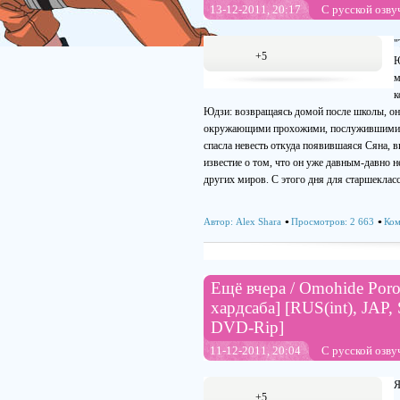
13-12-2011, 20:17
С русской озву
"
+5
Ю
м
к
Юдзи: возвращаясь домой после школы, он 
окружающими прохожими, послужившими ла
спасла невесть откуда появившаяся Сяна,
известие о том, что он уже давным-давно 
других миров. С этого дня для старшекласс
Автор:
Alex Shara
Просмотров: 2 663
Ком
Ещё вчера / Omohide Poro 
хардсабa] [RUS(int), JAP,
DVD-Rip]
11-12-2011, 20:04
С русской озву
Я
+5