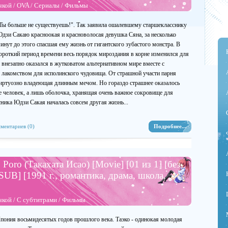
чкой
/
OVA
/
Сериалы
/
Фильмы
Ты больше не существуешь!". Так заявила ошалевшему старшекласснику
дзи Сакаю красноокая и красноволосая девушка Сяна, за несколько
инут до этого спасшая ему жизнь от гигантского зубастого монстра. В
ороткий период времени весь порядок мироздания в корне изменился для
внезапно оказался в жутковатом альтернативном мире вместе с
комством для исполинского чудовища. От страшной участи парня
 виртуозно владеющая длинным мечом. Но гораздо страшнее оказалось
не человек, а лишь оболочка, хранящая очень важное сокровище для
ника Юдзи Сакая началась совсем другая жизнь...
ментариев (0)
Подробнее...
Poro (Такахата Исао) [Movie] [01 из 1] [без
 SUB] [1991 г., романтика, драма, школа,
чкой
/
С субтитрами
/
Фильмы
пония восьмидесятых годов прошлого века. Таэко - одинокая молодая