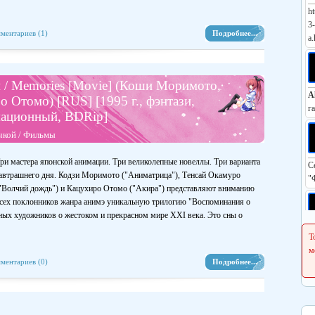
ht
3
ментариев (1)
Подробнее...
a.
 / Memories [Movie] (Коши Моримото,
A
 Отомо) [RUS] [1995 г., фэнтази,
г
имационный, BDRip]
чкой
/
Фильмы
ри мастера японской анимации. Три великолепные новеллы. Три варианта
С
автрашнего дня. Кодзи Моримото ("Аниматрица"), Тенсай Окамуро
"
"Волчий дождь") и Кацухиро Отомо ("Акира") представляют вниманию
сех поклонников жанра анимэ уникальную трилогию "Воспоминания о
ых художников о жестоком и прекрасном мире XXI века. Это сны о
Р
Т
h
м
ментариев (0)
Подробнее...
С