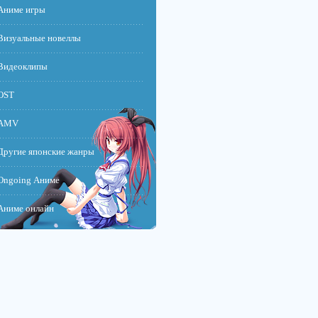
Аниме игры
Визуальные новеллы
Видеоклипы
OST
AMV
Другие японские жанры
Ongoing Аниме
Аниме онлайн