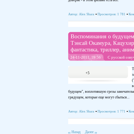
доверие - в этом фильме есть всё.
Автор:
Alex Shara
Просмотров: 1 781
Ком
Воспоминания о будущем
Тэнсай Окамура, Кацухиро
фантастика, триллер, ан
24-11-2011, 19:56
С русской озву
Т
+5
з
(
в
будущем", воплотившую грезы замечательн
грядущем, которые еще могут сбыться...
Автор:
Alex Shara
Просмотров: 1 771
Ком
Назад
Далее