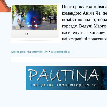
Цього року свято Івана
командою Аніме Че, пе
незабутню подію, зібра
горсаду. Ведучі Марго
насичену та захопливу
+3
найяскравіші враження 
Автор:
grom
Просмотров: 797
Комментариев (0)