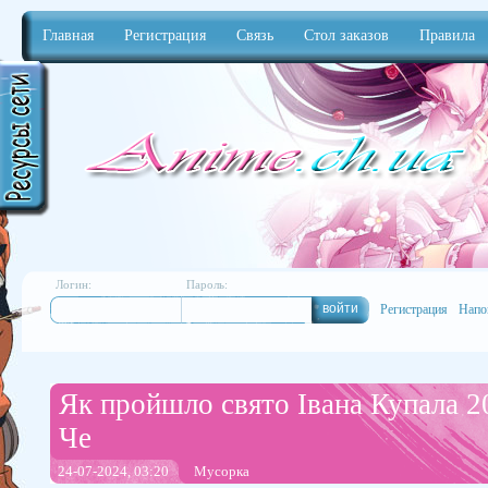
Главная
Регистрация
Связь
Стол заказов
Правила
Anime
Логин:
Пароль:
Регистрация
Напо
Як пройшло свято Івана Купала 2
Че
24-07-2024, 03:20
Мусорка