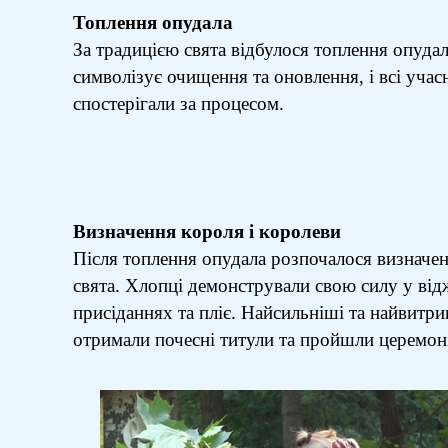
Топлення опудала
За традицією свята відбулося топлення опудал
символізує очищення та оновлення, і всі учас
спостерігали за процесом.
Визначення короля і королеви
Після топлення опудала розпочалося визначен
свята. Хлопці демонстрували свою силу у від
присіданнях та пліє. Найсильніші та найвитр
отримали почесні титули та пройшли церемоні