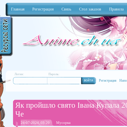
Главная
Регистрация
Связь
Стол заказов
Правила
Anime
Логин:
Пароль:
Регистрация
Напо
Як пройшло свято Івана Купала 2
Че
24-07-2024, 03:20
Мусорка