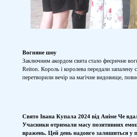
Вогняне шоу
Заключним акордом свята стало феєричне вог
Reiton. Король і королева передали запалену с
перетворили вечір на магічне видовище, повне
Свято Івана Купала 2024 від Аніме Че вдал
Учасники отримали масу позитивних емоці
вражень. Цей день надовго залишиться у па