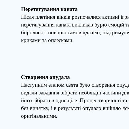
Перетягування каната
Після плетіння вінків розпочалися активні іг
перетягування каната викликав бурю емоцій т
боролися з повною самовіддачею, підтримую
криками та оплесками.
Створення опудала
Наступним етапом свята було створення опу
видали завдання зібрати необхідні частини дл
його зібрати в одне ціле. Процес творчості та 
без винятку, і в результаті опудало вийшло яс
оригінальними.