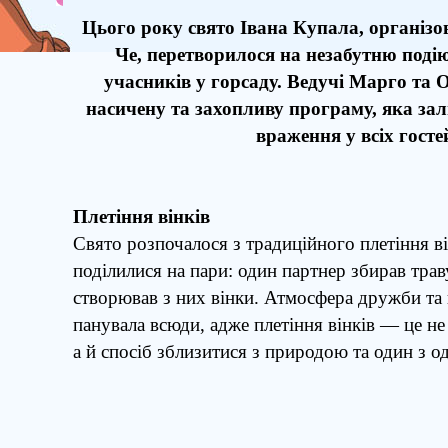
Цього року свято Івана Купала, організ
Че, перетворилося на незабутню подію
учасників у горсаду. Ведучі Марго та 
насичену та захопливу програму, яка за
враження у всіх госте
Плетіння вінків
Свято розпочалося з традиційного плетіння ві
поділилися на пари: один партнер збирав траву
створював з них вінки. Атмосфера дружби та
панувала всюди, адже плетіння вінків — це н
а й спосіб зблизитися з природою та один з о