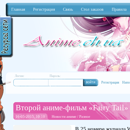
Главная
Регистрация
Связь
Стол заказов
Правила
Anime
Логин:
Пароль:
Регистрация
Напо
Второй аниме-фильм «Fairy Tail»
16-05-2015, 10:10
Новости аниме
/
Разное
В 25 номере журнала 