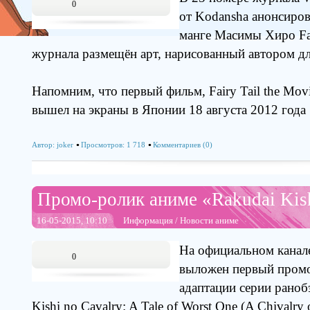
0
от Kodansha анонсиро
манге Масимы Хиро Fai
журнала размещён арт, нарисованный автором дл
Напомним, что первый фильм, Fairy Tail the Movie
вышел на экраны в Японии 18 августа 2012 года
Автор:
joker
Просмотров: 1 718
Комментариев (0)
Промо-ролик аниме «Rakudai Kish
16-05-2015, 10:10
Информация
/
Новости аниме
На официальном канал
0
выложен первый промо
адаптации серии рано
Kishi no Cavalry: A Tale of Worst One (A Chivalry o