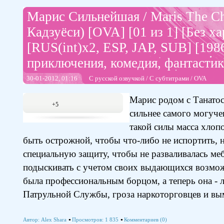
Марис Сильнейшая / Maris The C
Кадзуёси) [OVA] [01 из 1] [Без ха
[RUS(int)x2, ESP, JAP, SUB] [1986
приключения, комедия, фантасти
30-01-2012, 01:16
С русской озвучкой
/
С субтитрами
/
OVA
Марис родом с Танатос
+5
сильнее самого могуче
такой силы масса хлопо
быть острожной, чтобы что-либо не испортить, 
специальную защиту, чтобы не разваливалась меб
подыскивать с учетом своих выдающихся возмо
была профессиональным борцом, а теперь она - 
Патрульной Службы, гроза наркоторговцев и вым
Автор:
Alex Shara
Просмотров: 1 835
Комментариев (0)