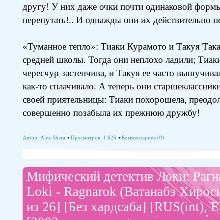
другу! У них даже очки почти одинаковой форм
перепутать!.. И однажды они их действительно п
«Туманное тепло»: Тиаки Курамото и Такуя Така
средней школы. Тогда они неплохо ладили; Тиаки
чересчур застенчива, и Такуя ее часто вышучивал
как-то сплачивало. А теперь они старшеклассники
своей приятельницы: Тиаки похорошела, преодол
совершенно позабыла их прежнюю дружбу!
Автор:
Alex Shara
Просмотров: 1 626
Комментариев (0)
Мифический детектив Локи: Рагна
Loki - Ragnarok (Ватанабэ Хироси
из 26] [Без хардсаба] [RUS(int),