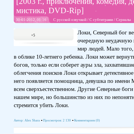
[2003 г., приключения, комедия, д
мистика, DVD-Rip]
30-01-2012, 01:16
С русской озвучкой
/
С субтитрами
/
Сериалы
Локи, Северный бог вес
+5
очередную неудачную 
мир людей. Мало того,
в облике 10-летнего ребенка. Локи может вернут
богов, только если соберет ауры зла, захвативши
облегчения поисков Локи открывает детективное 
него появляется помощница, девушка по имени 
всем сверхъестественном. Другие Северные боги
нашем мире, но большинство из них по непоня
стремится убить Локи.
Автор:
Alex Shara
Просмотров: 2 130
Комментариев (0)