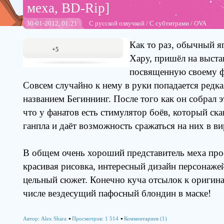
меха, BD-Rip]
30-01-2012, 01:21
С русской озвучкой
/
С субтитрами
/
OVA
Как то раз, обычный я
+5
Хару, пришёл на выста
посвященную своему ф
Совсем случайно к нему в руки попадается редк
названием Бегиннинг. После того как он собрал э
что у фанатов есть стимулятор боёв, который ск
ганпла и даёт возможность сражаться на них в в
В общем очень хороший представитель меха про
красивая рисовка, интересный дизайн персонаже
цельный сюжет. Конечно куча отсылок к оригин
числе вездесущий пафосный блондин в маске!
Автор:
Alex Shara
Просмотров: 1 514
Комментариев (1)