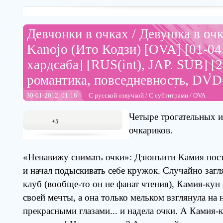
Девчонки в очках / Девушка в очк
Kanojo (Ито Кодзи) [OVA] [01-04 
хардсаба] [RUS(int), JAP. SUB] [2
романтика, повседневность, DVD
30-01-2012, 01:16
С русской озвучкой
/
С субтитрами
/
OVA
Четыре трогательных и
+5
очкариков.
«Ненавижу снимать очки»: Дзюнъити Камия пос
и начал подыскивать себе кружок. Случайно загл
клуб (вообще-то он не фанат чтения), Камия-ку
своей мечты, а она только мельком взглянула на 
прекрасными глазами... и надела очки. А Камия-