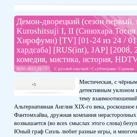
Демон-дворецкий (сезон первый, 
Kuroshitsuji I, II (Синохара Тосия
Хирофуми) [TV] [01-24 из 24 / 01-
хардсаба] [RUS(int), JAP] [2008, 2
комедия, мистика, история, HDTV
30-01-2012, 01:15
С русской озвучкой
/
С субтитрами
/
Сериалы
Мистическая, с чёрны
+5
детективным уклоном 
тему взаимоотношений 
Альтернативная Англия XIX-го века, роскошное 
Фантомхайва, дружная компания нерасторопных 
возвышается (во всех смыслах этого слова) безу
Юный граф Сиэль любит разные игры, и многоч