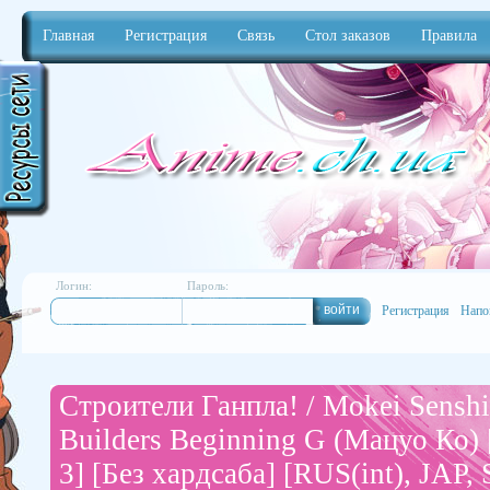
Главная
Регистрация
Связь
Стол заказов
Правила
Anime
Логин:
Пароль:
Регистрация
Напо
Строители Ганпла! / Mokei Sensh
Builders Beginning G (Мацуо Ко) 
3] [Без хардсаба] [RUS(int), JAP, 