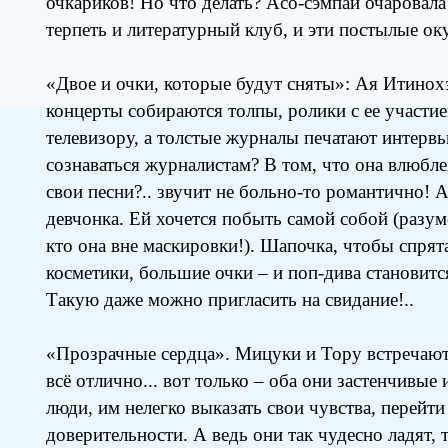
очкариков! Но что делать? Асо-сэмпай очаровала 
терпеть и литературный клуб, и эти постылые ок
«Двое и очки, которые будут сняты»: Ая Итинохэ
концерты собираются толпы, ролики с ее участие
телевизору, а толстые журналы печатают интервь
сознаваться журналистам? В том, что она влюбле
свои песни?.. звучит не больно-то романтично! 
девчонка. Ей хочется побыть самой собой (разуме
кто она вне маскировки!). Шапочка, чтобы спрят
косметики, большие очки – и поп-дива становит
Такую даже можно пригласить на свидание!..
«Прозрачные сердца». Мицуки и Тору встречают
всё отлично... вот только – оба они застенчивые
люди, им нелегко выказать свои чувства, перейт
доверительности. А ведь они так чудесно ладят, 