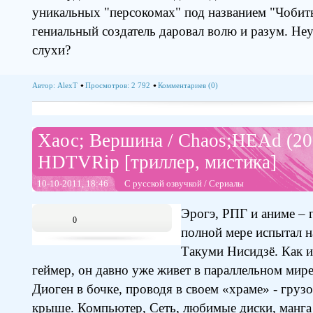
уникальных "персокомах" под названием "Чобит
гениальный создатель даровал волю и разум. Неу
слухи?
Автор:
AlexT
Просмотров: 2 792
Комментариев (0)
Хаос; Вершина / Chaos;HEAd (2
HDTVRip [триллер, мистика]
10-10-2011, 18:46
С русской озвучкой
/
Сериалы
Эрогэ, РПГ и аниме – г
0
полной мере испытал н
Такуми Нисидзё. Как и
геймер, он давно уже живет в параллельном мире,
Диоген в бочке, проводя в своем «храме» - груз
крыше. Компьютер, Сеть, любимые диски, манга 