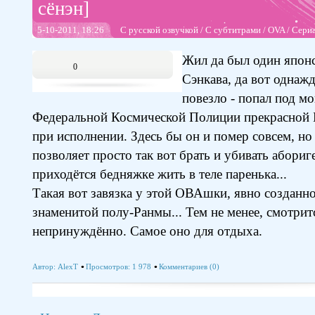
сёнэн]
5-10-2011, 18:26
С русской озвучкой
/
С субтитрами
/
OVA
/
Сери
Жил да был один япон
0
Сэнкава, да вот однаж
повезло - попал под м
Федеральной Космической Полиции прекрасной 
при исполнении. Здесь бы он и помер совсем, н
позволяет просто так вот брать и убивать абориг
приходётся бедняжке жить в теле паренька...
Такая вот завязка у этой ОВАшки, явно созданн
знаменитой полу-Ранмы... Тем не менее, смотрит
непринуждённо. Самое оно для отдыха.
Автор:
AlexT
Просмотров: 1 978
Комментариев (0)