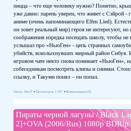
пицца – что еще человеку нужно? Понятно, кры
уже давно: парень уверен, что живет с Сэйрой -
аниме (очень напоминающего Elfen Lied). Естест
он зовет реальный мир) героя не интересуют, но 
соображения изредка посещать школу, чтобы не 
услышал про «НьюГен» - цепь странных самоуби
убийств, всколыхнувших мирный район Сибуя. И
игровом чате некто снова поминает «НьюГен», н
собеседникам посмотреть клипы и снимки. Стои
ссылку, и Такуми понял – он попал.
Автор:
AlexT
Просмотров: 1 507
Комментариев (0)
Пираты черной лагуны / Black La
2]+OVA (2006/Rus) 1080p BDRip 