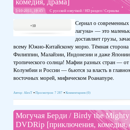
комедия, драма]
5-10-2011, 19:45
С русской озвучкой
/
HD раздел
/
Сериалы
Cериал о современных 
+10
лагуна» — это маленьк
доставляет грузы, зача
всему Южно-Китайскому морю. Тёмная сторона 
Филиппин, Малайзии, Индонезии и даже Японии
тропического солнца! Мафии разных стран — от
Колумбии и России — бьются за власть в главно
восточных морей, мифическом Роанапуре.
Автор:
AlexT
Просмотров: 7 287
Комментариев (0)
Могучая Берди / Birdy the Might
DVDRip [приключения, комедия, 