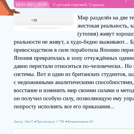
10-10-2011, 19:06
С русской озвучкой
/
Сериалы
Мир разделён на две т
+10
жестокая реальность, к
(утопия) живут хорошо
реальности не живут, а худо-бедно выживают... 
превосходством в силе поработила Японию переи
Япония превратилась в зону отчуждённых одинн
давно перестали относиться по-человечески.. Но
системы. Вот и один из британских студентов, 
с недюжинными аналитическими способностями,
восстание и изменить мир своими силами и метода
он получил особую силу, позволяющую ему упра
попросту исполнять все его приказания...
Автор:
AlexT
Просмотров: 1 796
Комментариев (0)