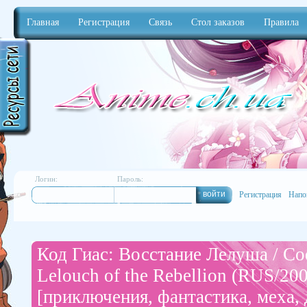
Главная
Регистрация
Связь
Стол заказов
Правила
Anime
Логин:
Пароль:
Регистрация
Напо
Код Гиас: Восстание Лелуша / Co
Lelouch of the Rebellion (RUS/2
[приключения, фантастика, меха,