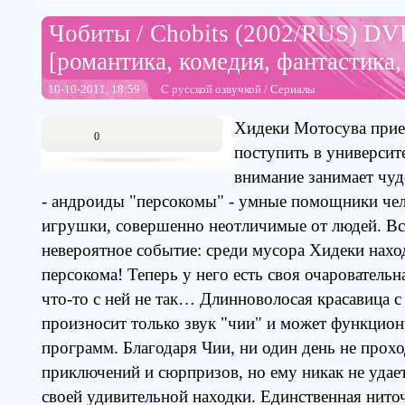
Чобиты / Chobits (2002/RUS) D
[романтика, комедия, фантастика,
10-10-2011, 18:59
С русской озвучкой
/
Сериалы
Хидеки Мотосува приез
0
поступить в университе
внимание занимает чуд
- андроиды "персокомы" - умные помощники чел
игрушки, совершенно неотличимые от людей. Вс
невероятное событие: среди мусора Хидеки на
персокома! Теперь у него есть своя очаровательн
что-то с ней не так… Длинноволосая красавица 
произносит только звук "чии" и может функцион
программ. Благодаря Чии, ни один день не прохо
приключений и сюрпризов, но ему никак не удает
своей удивительной находки. Единственная ниточ