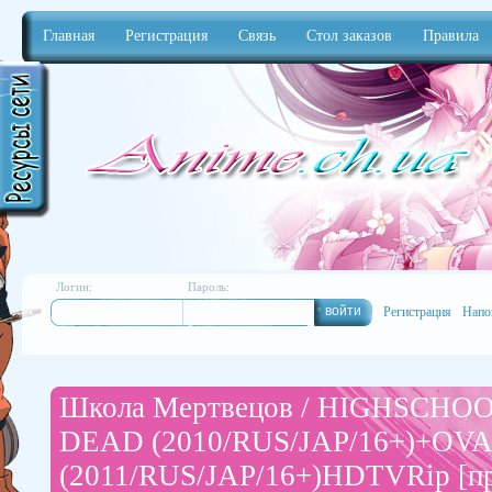
Главная
Регистрация
Связь
Стол заказов
Правила
Anime
Логин:
Пароль:
Регистрация
Напо
Школа Мертвецов / HIGHSCHO
DEAD (2010/RUS/JAP/16+)+OVA
(2011/RUS/JAP/16+)HDTVRip [п