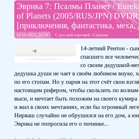
Эврика 7: Псалмы Планет / Eurek
of Planets (2005/RUS/JPN) DVDR
[приключения, фантастика, меха,
11-10-2011, 23:34
С русской озвучкой
/
Сериалы
14-летний Рентон - сын
+8
спасшего все человече
со своим дедушкой-мех
дедушка души не чает в своём любимом внуке, х
по его стопам. Но у парня на этот счёт свои взгля
настоящим рифером, чтобы скользить по волна
выси, и мечтает быть похожим на своего кумира 
и жил в своих мечтаниях, если бы огромный лег
Нирваш случайно не обрушился на его дом, а ю
Эврика не попросила его о починке...