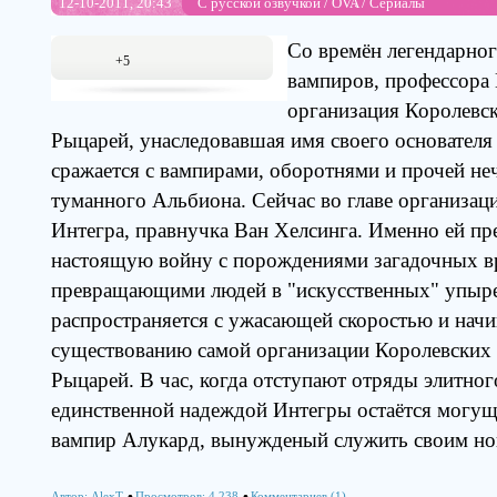
12-10-2011, 20:43
С русской озвучкой
/
OVA
/
Сериалы
Со времён легендарног
+5
вампиров, профессора 
организация Королевс
Рыцарей, унаследовавшая имя своего основателя
сражается с вампирами, оборотнями и прочей неч
туманного Альбиона. Сейчас во главе организац
Интегра, правнучка Ван Хелсинга. Именно ей пр
настоящую войну с порождениями загадочных вр
превращающими людей в "искусственных" упыр
распространяется с ужасающей скоростью и начи
существованию самой организации Королевских
Рыцарей. В час, когда отступают отряды элитног
единственной надеждой Интегры остаётся могу
вампир Алукард, вынужденый служить своим но
Автор:
AlexT
Просмотров: 4 238
Комментариев (1)