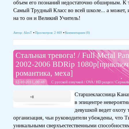
объем его познаний недостаточно обширным. К 
Самый Трудный Класс во всей школе... а может, и
на то он и Великий Учитель!
Автор:
AlexT
Просмотров: 2 469
Комментариев (0)
Стальная тревога! / Full Metal Pa
2002-2006 BDRip 1080p[приключе
романтика, меха]
12-10-2011, 00:48
С русской озвучкой
/
OVA
/
HD раздел
/
Сериал
Старшеклассница Кана
+8
в эпицентре невероятн
девушкой ведет охоту 
организация, чьи руководители убеждены, что Т
уникальными сверхъестественными способностя