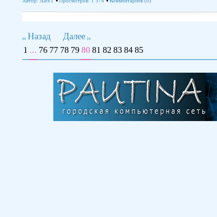
Автор:
AlexT
Просмотров: 1 574
Комментариев (0)
Назад
Далее
1
...
76
77
78
79
80
81
82
83
84
85