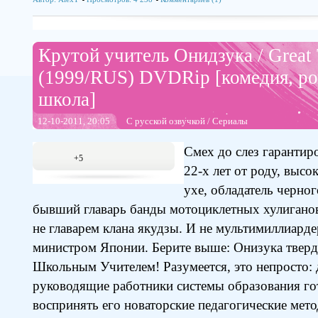
Крутой учитель Онидзука / Great
(1999/RUS) DVDRip [комедия, ро
школа]
12-10-2011, 20:05
С русской озвучкой
/
Сериалы
Смех до слез гарантир
+5
22-х лет от роду, высо
ухе, обладатель черног
бывший главарь банды мотоциклетных хулиганов, 
не главарем клана якудзы. И не мультимиллиарде
министром Японии. Берите выше: Онизука тверд
Школьным Учителем! Разумеется, это непросто: д
руководящие работники системы образования го
воспринять его новаторские педагогические мет