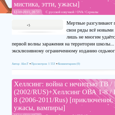
мистика, этти, ужасы]
12-10-2011, 20:51
С русской озвучкой
/
OVA
/
Сериалы
Мертвые разгуливают п
+5
свои ряды всё новыми
лишь не многим удаётс
первой волны заражения на территории школы...
эксклюзивному ограниченному изданию седьмог
Автор:
AlexT
Просмотров: 1 553
Комментариев (0)
Хеллсинг: война с нечистью ТВ / 
(2002/RUS)+Хеллсинг ОВА 1-8 / 
8 (2006-2011/Rus) [приключения,
ужасы, вампиры]