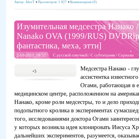
Автор:
AlexT
Просмотров: 1 827
Комментариев (0)
Изумительная медсестра Нанако 
Nanako OVA (1999/RUS) DVDRip 
фантастика, меха, этти]
2-10-2011, 19:52
С русской озвучкой
/
С субтитрами
/
Сериалы
Медсестра Нанако - гл
+5
ассистентка известного
Огами, работающая в е
медицинском центре, расположенном на американ
Нанако, кроме роли медсестры, то и дело приход
подопытного кролика в экспериментах сумасшед
того, исследованиями доктора Огами заинтересо
у которых возникла идея клонировать Иисуса Хр
дальнейших экспериментов, разумеется, оказывае