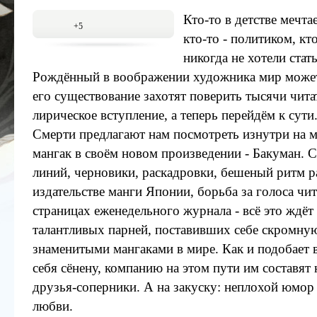
Кто-то в детстве мечта
+5
кто-то - политиком, кт
никогда не хотели ста
Рождённый в воображении художника мир может 
его существование захотят поверить тысячи читат
лирическое вступление, а теперь перейдём к сут
Смерти предлагают нам посмотреть изнутри на 
мангак в своём новом произведении - Бакуман.
линий, черновики, раскадровки, бешеный ритм 
издательстве манги Японии, борьба за голоса чит
страницах еженедельного журнала - всё это ждёт
талантливых парней, поставивших себе скромную
знаменитыми мангаками в мире. Как и подобает
себя сёнену, компанию на этом пути им составят 
друзья-соперники. А на закуску: неплохой юмор
любви.