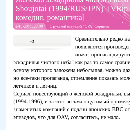
Shoujotai (1994/RUS/JPN) TVRip
комедия, романтика]
2-10-2011, 20:08
С русской озвучкой
/
OVA
/
Сериалы
Сравнительно редко на
+3
появляются произведен
иначе, пропагандируют
эскадрилья чистого неба" как раз то самое сравн
основу которого заложена небольшая, можно даж
но все-таки пропаганда, стремление показать м
летчиков и летчиц.
Сериал, повествующий о женской эскадрильи, вы
(1994-1996), и за этот весьма ощутимый промеж
знаменитых компаний с подачи японских ВВС от
эпизодов, что для OAV, согласитесь, не мало.