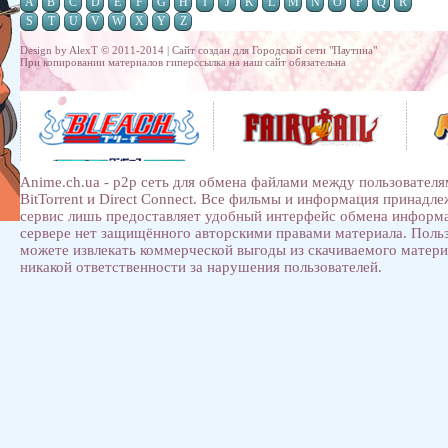
A
B
C
D
E
F
G
H
I
J
K
L
M
N
O
P
Q
R
S
T
U
V
W
X
Y
Z
Design by AlexT © 2011-2014 | Сайт создан для
Городской сети "Паутина"
При копировании материалов гиперссылка на наш сайт обязательна
Anime.ch.ua - p2p сеть для обмена файлами между пользователя
BitTorrent и Direct Connect. Все фильмы и информация принадл
сервис лишь предоставляет удобный интерфейс обмена информ
сервере нет защищённого авторскими правами материала. Поль
можете извлекать коммерческой выгоды из скачиваемого матери
никакой ответственности за нарушения пользователей.