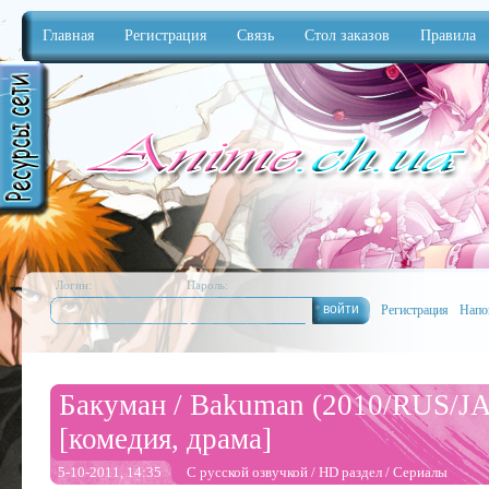
Главная
Регистрация
Связь
Стол заказов
Правила
Anime
Логин:
Пароль:
Регистрация
Напо
Бакуман / Bakuman (2010/RUS/
[комедия, драма]
5-10-2011, 14:35
С русской озвучкой
/
HD раздел
/
Сериалы