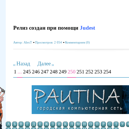
Релиз создан при помощи
Judest
Автор:
AlexT
Просмотров: 2 054
Комментариев (0)
Назад
Далее
1
...
245
246
247
248
249
250
251
252
253
254
А
Б
В
Г
Д
Е
Ж
З
И
К
Л
М
Н
О
П
Р
С
Т
У