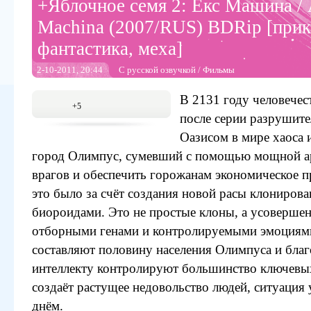
+Яблочное семя 2: Екс Машина / 
Machina (2007/RUS) BDRip [прик
фантастика, меха]
2-10-2011, 20:44
С русской озвучкой
/
Фильмы
В 2131 году человечес
+5
после серии разрушит
Оазисом в мире хаоса и
город Олимпус, сумевший с помощью мощной а
врагов и обеспечить горожанам экономическое п
это было за счёт создания новой расы клониров
биороидами. Это не простые клоны, а усоверше
отборными генами и контролируемыми эмоциям
составляют половину населения Олимпуса и бла
интеллекту контролируют большинство ключевых
создаёт растущее недовольство людей, ситуация
днём.