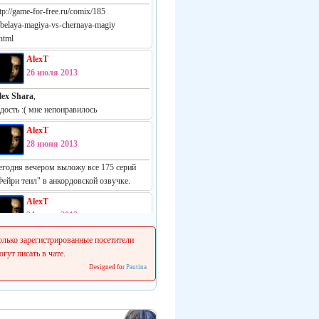
tp://game-for-free.ru/comix/185
-belaya-magiya-vs-chernaya-magiy
html
AlexT
26 июля 2013
lex Shara
,
адость :( мне непонравилось
AlexT
28 июня 2013
егодня вечером выложу все 175 серий
Фейри теил" в анкордовской озвучке.
AlexT
24 июня 2013
еально русская манга:
олько зарегистрированные посетители
ttp://vk.com/white_vs_black_m
огут писать в чате.
Designed for
Pautina
AlexT
22 июня 2013
 сеня начинаем делать свежие релизы.