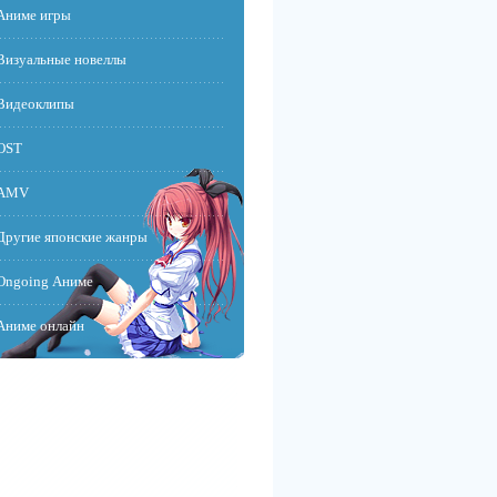
Аниме игры
Визуальные новеллы
Видеоклипы
OST
AMV
Другие японские жанры
Ongoing Аниме
Аниме онлайн