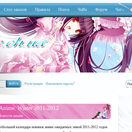
Стол заказов
Правила
Поиск
ЧаВо
Форум
Чат
Ф
Регистрация
Напомнить пароль?
Anime. Winter 2011-2012
Новости аниме
ебольшой календарь новинок аниме ожидаемых зимой 2011-2012 годов.