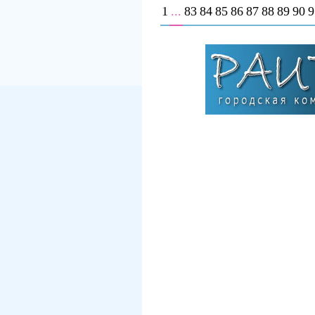
1
...
83
84
85
86
87
88
89
90
9