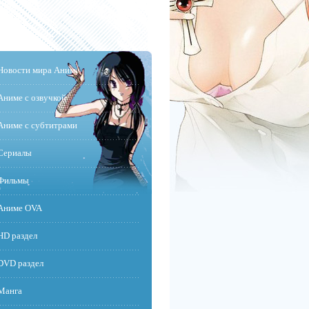
Новости мира Аниме
Аниме с озвучкой
Аниме с субтитрами
Сериалы
Фильмы
Аниме OVA
HD раздел
DVD раздел
Манга