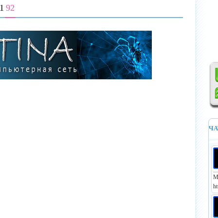
1
92
ЧА
М
ht