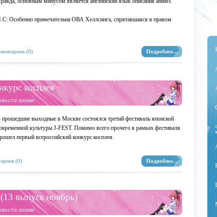
равда, основным минусом является английский язык описания анимэ.
.С: Особенно примечательна ОВА Хеллсинга, спрятавшаяся в правом
ментариев (0)
Подробнее...
нкурс косплея
овости аниме
 прошедшие выходные в Москве состоялся третий фестиваль японской
овременной культуры J-FEST. Помимо всего прочего в рамках фестиваля
рошел первый всероссийский конкурс косплея.
ариев (0)
Подробнее...
(13 выпуск ноябрь)
овости аниме