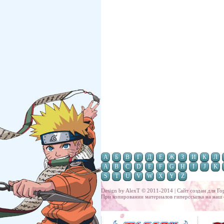
А
Б
В
Г
Д
Е
Ж
З
И
К
Л
A
B
C
D
E
F
G
H
I
J
K
S
T
U
V
W
X
Y
Z
Design by AlexT © 2011-2014 | Сайт создан для
Го
При копировании материалов гиперссылка на наш 