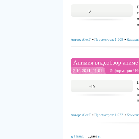
П
0
х
п
п
Автор:
AlexT
Просмотров: 1 509
Коммент
Анимия видеобзор аниме 
2-10-2011, 21:01
Информация
/
Н
П
+10
х
п
п
Автор:
AlexT
Просмотров: 1 922
Коммент
Назад
Далее