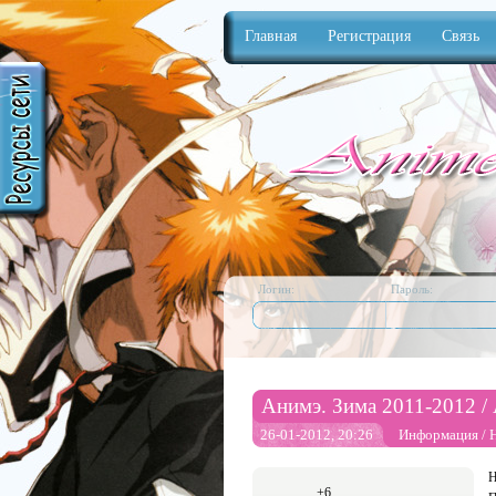
Главная
Регистрация
Связь
Anime
Логин:
Пароль:
Анимэ. Зима 2011-2012 / 
26-01-2012, 20:26
Информация
/
Н
+6