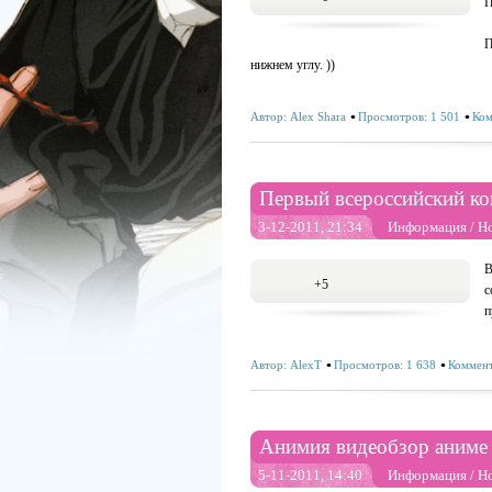
П
П
нижнем углу. ))
Автор:
Alex Shara
Просмотров: 1 501
Ком
Первый всероссийский ко
3-12-2011, 21:34
Информация
/
Н
В
+5
с
п
Автор:
AlexT
Просмотров: 1 638
Коммент
Анимия видеобзор аниме 
5-11-2011, 14:40
Информация
/
Н