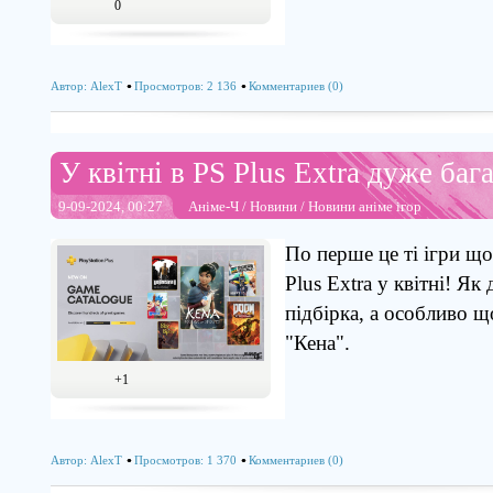
0
Автор:
AlexT
Просмотров: 2 136
Комментариев (0)
У квітні в PS Plus Extra дуже бага
9-09-2024, 00:27
Аніме-Ч
/
Новини
/
Новини аніме ігор
По перше це ті ігри що
Plus Extra у квітні! Як
підбірка, а особливо 
"Кена".
+1
Автор:
AlexT
Просмотров: 1 370
Комментариев (0)