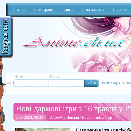
Главная
Регистрация
Связь
Стол заказов
Правила
Anime
Логин:
Пароль:
Регистрация
Напо
Нові дармові ігри з 16 травня у P
9-09-2024, 00:30
Аніме-Ч
/
Новини
/
Новини аніме ігор
Смачненькі та зовсім б