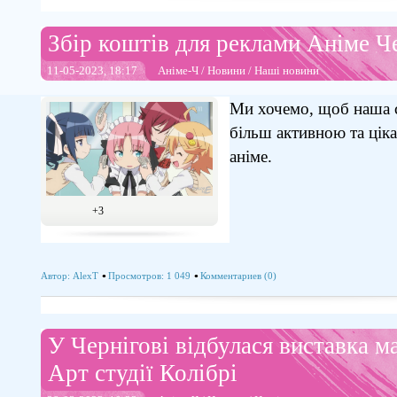
Збір коштів для реклами Аніме Ч
11-05-2023, 18:17
Аніме-Ч
/
Новини
/
Наші новини
Ми хочемо, щоб наша с
більш активною та цік
аніме.
+3
Автор:
AlexT
Просмотров: 1 049
Комментариев (0)
У Чернігові відбулася виставка м
Арт студії Колібрі