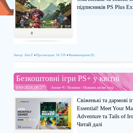
підписників PS Plus Ex
0
Автор:
AlexT
Просмотров: 54 159
Комментариев (0)
Безкоштовні ігри PS+ у квітні
9-09-2024, 00:27
Аніме-Ч
/
Новини
/
Новини аніме ігор
Свіженькі та дармові іг
Essential! Meet Your Ma
Adventure та Tails of Ir
Читай далi