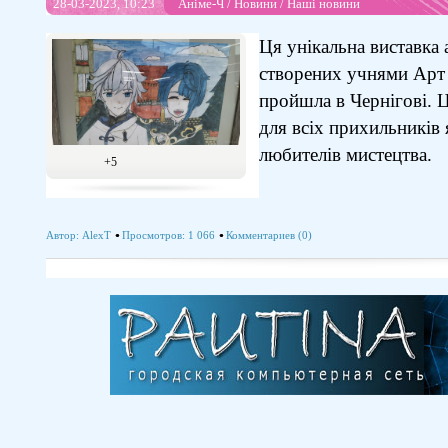
28-03-2023, 10:23
Аніме-Ч
/
Новини
/
Наші новини
Ця унікальна виставка 
створених учнями Арт с
пройшла в Чернігові. Ц
для всіх прихильників 
любителів мистецтва.
+5
Автор:
AlexT
Просмотров: 1 066
Комментариев (0)