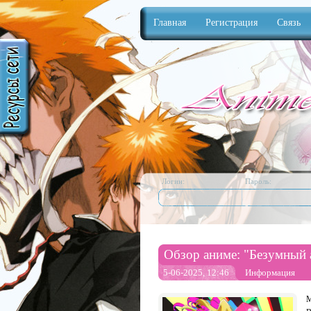
Главная
Регистрация
Связь
Anime
Логин:
Пароль:
Обзор аниме: "Безумный 
5-06-2025, 12:46
Информация
М