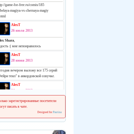
tp://game-for-free.ru/comix/185
-belaya-magiya-vs-chernaya-magiy
html
AlexT
26 июля 2013
lex Shara
,
адость :( мне непонравилось
AlexT
28 июня 2013
егодня вечером выложу все 175 серий
Фейри теил" в анкордовской озвучке.
AlexT
24 июня 2013
еально русская манга:
олько зарегистрированные посетители
ttp://vk.com/white_vs_black_m
огут писать в чате.
Designed for
Pautina
AlexT
22 июня 2013
 сеня начинаем делать свежие релизы.