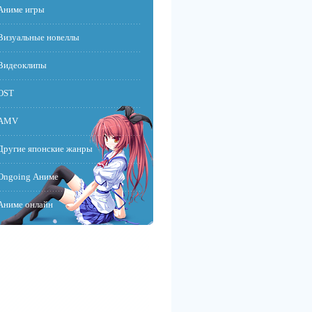
Аниме игры
Визуальные новеллы
Видеоклипы
OST
AMV
Другие японские жанры
Ongoing Аниме
Аниме онлайн