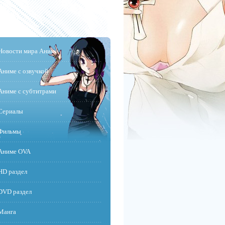
Новости мира Аниме
Аниме с озвучкой
Аниме с субтитрами
Сериалы
Фильмы
Аниме OVA
HD раздел
DVD раздел
Манга