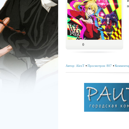
В
п
0
Автор:
AlexT
Просмотров: 807
Комментар