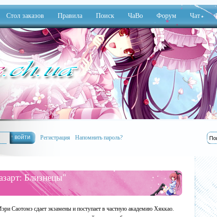
Стол заказов
Правила
Поиск
ЧаВо
Форум
Чат
Ф
Регистрация
Напомнить пароль?
азарт: Близнецы"
эри Саотомэ сдает экзамены и поступает в частную академию Хяккао.