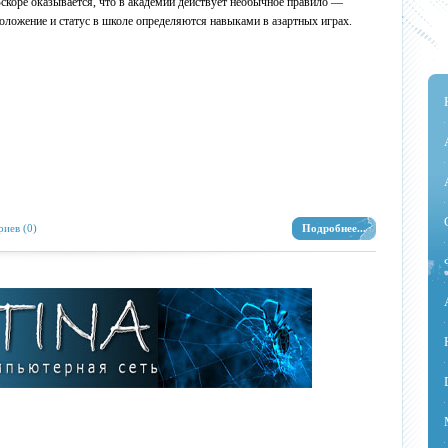
скоре оказывается, что в академии действует необычное правило —
оложение и статус в школе определяются навыками в азартных играх.
иев (0)
Подробнее...