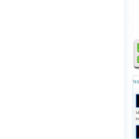
ЧА
М
ht