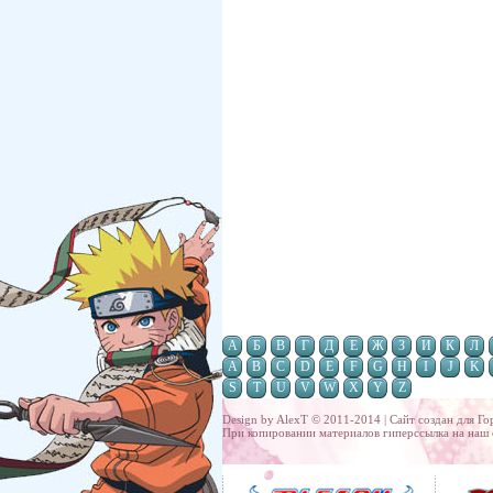
А
Б
В
Г
Д
Е
Ж
З
И
К
Л
A
B
C
D
E
F
G
H
I
J
K
S
T
U
V
W
X
Y
Z
Design by AlexT © 2011-2014 | Сайт создан для
Го
При копировании материалов гиперссылка на наш 