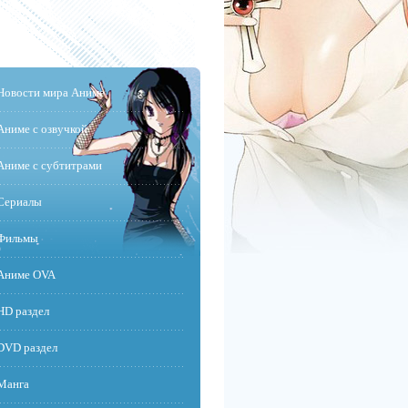
Новости мира Аниме
Аниме с озвучкой
Аниме с субтитрами
Сериалы
Фильмы
Аниме OVA
HD раздел
DVD раздел
Манга