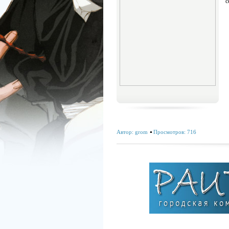
с
Автор:
grom
Просмотров: 716