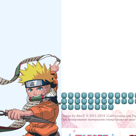
А
Б
В
Г
Д
Е
Ж
З
И
К
Л
A
B
C
D
E
F
G
H
I
J
K
S
T
U
V
W
X
Y
Z
Design by AlexT © 2011-2014 | Сайт создан для
Го
При копировании материалов гиперссылка на наш 