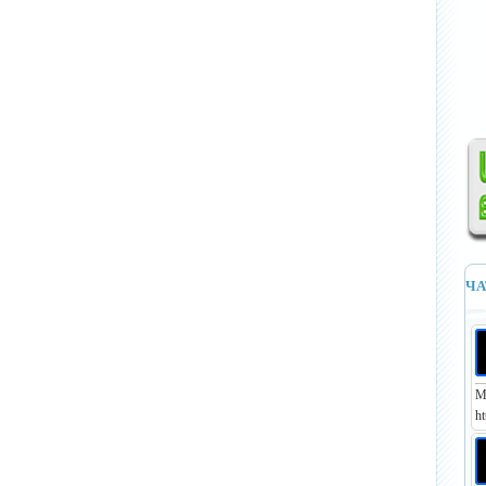
ЧА
М
ht