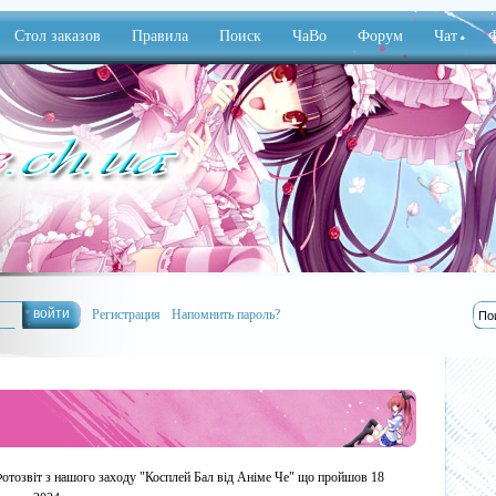
Стол заказов
Правила
Поиск
ЧаВо
Форум
Чат
Ф
Регистрация
Напомнить пароль?
отозвіт з нашого заходу "Косплей Бал від Аніме Че" що пройшов 18