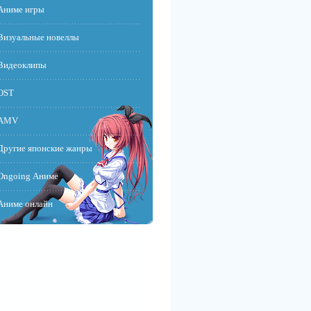
Аниме игры
Визуальные новеллы
Видеоклипы
OST
AMV
Другие японские жанры
Ongoing Аниме
Аниме онлайн