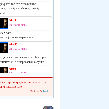
tp://game-for-free.ru/comix/185
-belaya-magiya-vs-chernaya-magiy
html
AlexT
26 июля 2013
lex Shara
,
адость :( мне непонравилось
AlexT
28 июня 2013
егодня вечером выложу все 175 серий
Фейри теил" в анкордовской озвучке.
AlexT
24 июня 2013
еально русская манга:
олько зарегистрированные посетители
ttp://vk.com/white_vs_black_m
огут писать в чате.
Designed for
Pautina
AlexT
22 июня 2013
 сеня начинаем делать свежие релизы.