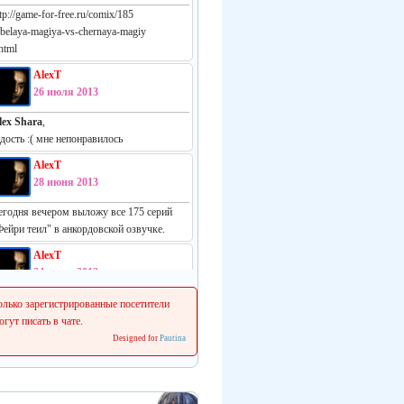
tp://game-for-free.ru/comix/185
-belaya-magiya-vs-chernaya-magiy
html
AlexT
26 июля 2013
lex Shara
,
адость :( мне непонравилось
AlexT
28 июня 2013
егодня вечером выложу все 175 серий
Фейри теил" в анкордовской озвучке.
AlexT
24 июня 2013
еально русская манга:
олько зарегистрированные посетители
ttp://vk.com/white_vs_black_m
огут писать в чате.
Designed for
Pautina
AlexT
22 июня 2013
 сеня начинаем делать свежие релизы.