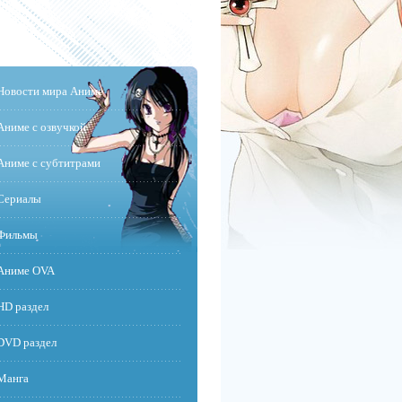
Новости мира Аниме
Аниме с озвучкой
Аниме с субтитрами
Сериалы
Фильмы
Аниме OVA
HD раздел
DVD раздел
Манга