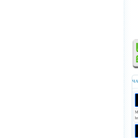
ЧА
М
ht