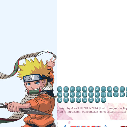
А
Б
В
Г
Д
Е
Ж
З
И
К
Л
A
B
C
D
E
F
G
H
I
J
K
S
T
U
V
W
X
Y
Z
Design by AlexT © 2011-2014 | Сайт создан для
Го
При копировании материалов гиперссылка на наш 