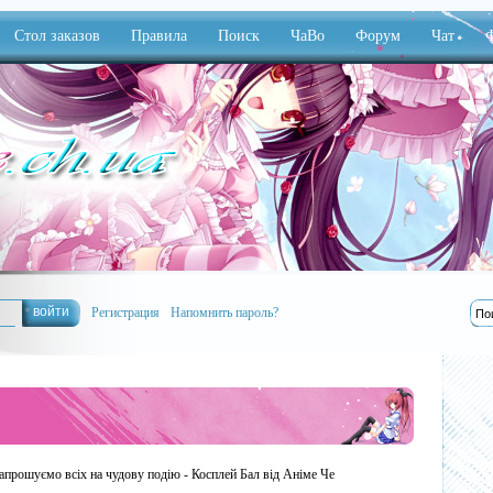
Стол заказов
Правила
Поиск
ЧаВо
Форум
Чат
Ф
Регистрация
Напомнить пароль?
апрошуємо всіх на чудову подію - Косплей Бал від Аніме Че