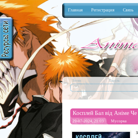
Главная
Регистрация
Связь
Anime
Логин:
Пароль:
Косплей Бал від Аніме Че
29-07-2024, 21:03
Мусорка
З