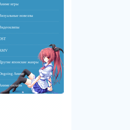
Аниме игры
Визуальные новеллы
Видеоклипы
OST
AMV
Другие японские жанры
Ongoing Аниме
Аниме онлайн