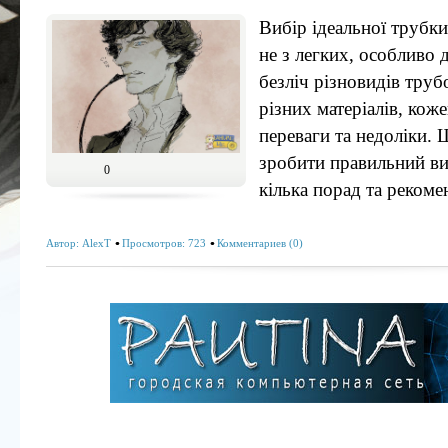
Вибір ідеальної трубки
не з легких, особливо д
безліч різновидів труб
різних матеріалів, коже
переваги та недоліки.
зробити правильний ви
0
кілька порад та рекоме
Автор:
AlexT
Просмотров: 723
Комментариев (0)