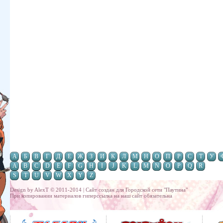
А
Б
В
Г
Д
Е
Ж
З
И
К
Л
М
Н
О
П
Р
С
Т
У
A
B
C
D
E
F
G
H
I
J
K
L
M
N
O
P
Q
R
S
T
U
V
W
X
Y
Z
Design by AlexT © 2011-2014 | Сайт создан для
Городской сети "Паутина"
При копировании материалов гиперссылка на наш сайт обязательна