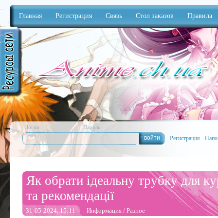
Главная
Регистрация
Связь
Стол заказов
Правила
Anime
Логин:
Пароль:
Регистрация
Напо
Як обрати ідеальну трубку для ку
та рекомендації
31-05-2024, 15:11
Информация
/
Разное