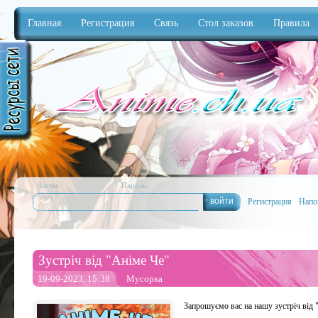
Главная
Регистрация
Связь
Стол заказов
Правила
Anime
Логин:
Пароль:
Регистрация
Напо
Зустріч від "Аніме Че"
19-09-2023, 15:38
Мусорка
Запрошуємо вас на нашу зустріч від 