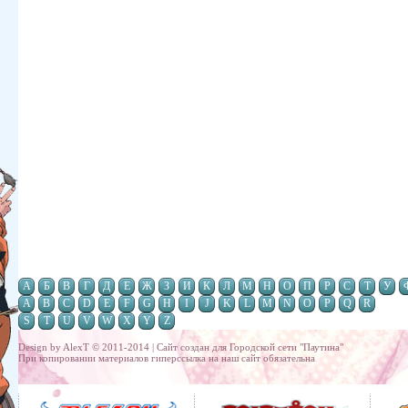
А
Б
В
Г
Д
Е
Ж
З
И
К
Л
М
Н
О
П
Р
С
Т
У
A
B
C
D
E
F
G
H
I
J
K
L
M
N
O
P
Q
R
S
T
U
V
W
X
Y
Z
Design by AlexT © 2011-2014 | Сайт создан для
Городской сети "Паутина"
При копировании материалов гиперссылка на наш сайт обязательна