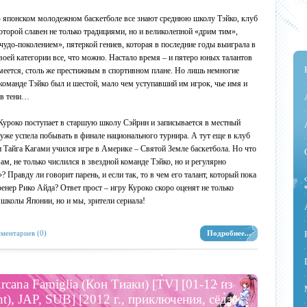
 японском молодежном баскетболе все знают среднюю школу Тэйко, клуб
оторой славен не только традициями, но и великолепной «дрим тим»,
чудо-поколением», пятеркой гениев, которая в последние годы выиграла в
воей категории все, что можно. Настало время – и пятеро юных талантов
меется, столь же престижным в спортивном плане. Но лишь немногие
 команде Тэйко был и шестой, мало чем уступавший им игрок, чье имя и
ь в тени…
Куроко поступает в старшую школу Сэйрин и записывается в местный
 уже успела побывать в финале национального турнира. А тут еще в клуб
 Тайга Кагами учился игре в Америке – Святой Земле баскетбола. Но что
ам, не только числился в звездной команде Тэйко, но и регулярно
 Правду ли говорит парень, и если так, то в чем его талант, который пока
енер Рико Айда? Ответ прост – игру Куроко скоро оценят не только
школы Японии, но и мы, зрители сериала!
ментариев (0)
Подробнее...
rcana Famiglia (Кон Тиаки) [TV] [01-12 из
nt), JAP, SUB] [2012 г., приключения, сёдзё,