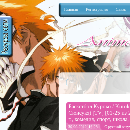
Главная
Регистрация
Связь
Anime
Логин:
Пароль:
Баскетбол Куроко / Kuroko
Сюнсукэ) [TV] [01-25 из 2
г., комедия, спорт, школа
30-09-2012, 16:28
С русской озву