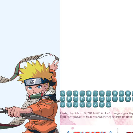
А
Б
В
Г
Д
Е
Ж
З
И
К
Л
A
B
C
D
E
F
G
H
I
J
K
S
T
U
V
W
X
Y
Z
Design by AlexT © 2011-2014 | Сайт создан для
Го
При копировании материалов гиперссылка на наш 