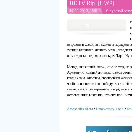
HDTV-Rip] [HWP]
30-09-2012, 15:01
С русской озву
В
+5
о
г
в
островом и следит за законом и порядком н
типичный пример «нашего дела», объединен
от контракта с одним из козырей Таро. Ну а
Мондо, нынешний «папа», еще не стар, но 
Арканы», открытый для всех членов семьи.
главы клана. Впрочем, своенравная Феличит
чтобы завоевать свою свободу. В этом ей о
семьи, куда более серьезные бойцы, не про
остается лишь выяснить, что сильнее – меч
Автор:
Alex Shara
Просмотров: 1 848
Ком