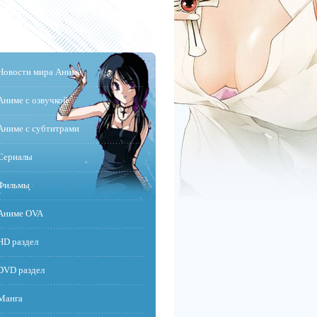
Новости мира Аниме
Аниме с озвучкой
Аниме с субтитрами
Сериалы
Фильмы
Аниме OVA
HD раздел
DVD раздел
Манга