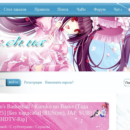
Стол заказов
Правила
Поиск
ЧаВо
Форум
Чат
Ф
Регистрация
Напомнить пароль?
's Basketball / Kuroko no Baske (Тада
5] [Без хардсаба] [RUS(int), JAP. SUB] [2012
, HDTV-Rip]
чкой
/
С субтитрами
/
Сериалы