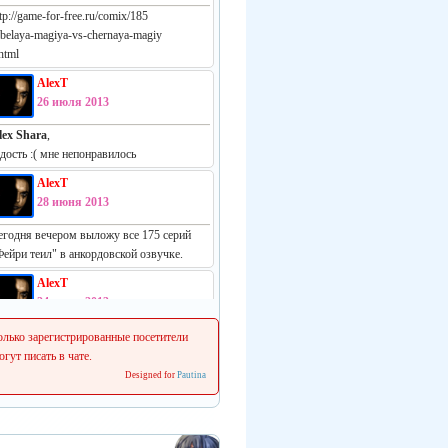
tp://game-for-free.ru/comix/185
-belaya-magiya-vs-chernaya-magiy
html
AlexT
26 июля 2013
lex Shara
,
адость :( мне непонравилось
AlexT
28 июня 2013
егодня вечером выложу все 175 серий
Фейри теил" в анкордовской озвучке.
AlexT
24 июня 2013
еально русская манга:
олько зарегистрированные посетители
ttp://vk.com/white_vs_black_m
огут писать в чате.
Designed for
Pautina
AlexT
22 июня 2013
 сеня начинаем делать свежие релизы.