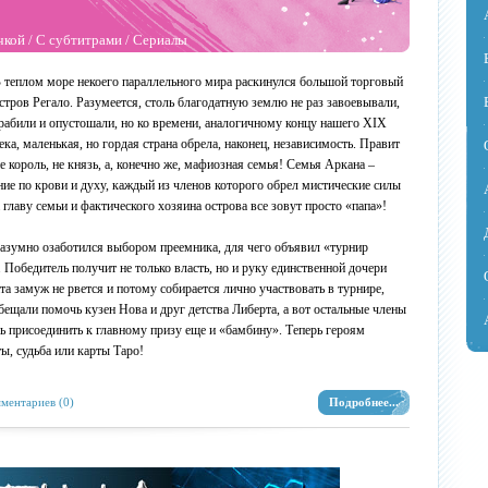
чкой
/
С субтитрами
/
Сериалы
 теплом море некоего параллельного мира раскинулся большой торговый
стров Регало. Разумеется, столь благодатную землю не раз завоевывали,
рабили и опустошали, но ко времени, аналогичному концу нашего XIX
ека, маленькая, но гордая страна обрела, наконец, независимость. Правит
е король, не князь, а, конечно же, мафиозная семья! Семья Аркана –
ие по крови и духу, каждый из членов которого обрел мистические силы
 главу семьи и фактического хозяина острова все зовут просто «папа»!
разумно озаботился выбором преемника, для чего объявил «турнир
 Победитель получит не только власть, но и руку единственной дочери
а замуж не рвется и потому собирается лично участвовать в турнире,
бещали помочь кузен Нова и друг детства Либерта, а вот остальные члены
чь присоединить к главному призу еще и «бамбину». Теперь героям
ты, судьба или карты Таро!
ментариев (0)
Подробнее...