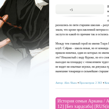
В
+5
к
«
с
разошлись по пяти старшим школам – разу
знали, что кроме прославленной пятерки в
заслуги по какой-то причине так и осталис
Между тем главный герой по имени Тэцуя 
клуб. Сэйрин – школа новая, но ее команда
пришли новички, один из которых по имени
это? Неказистый с виду Куроко, по его слов
выходил на площадку с «поколением чудес»?
не видят ни опытные игроки, ни девушка-тр
нынешние товарищи и сильнейшие старшие 
Автор:
Alex Shara
Просмотров: 2 363
Ком
История семьи Аркана / A
12] [Без хардсаба] [RUS(i