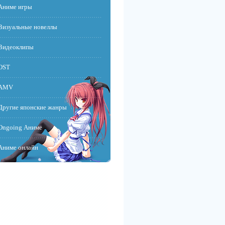
Аниме игры
Визуальные новеллы
Видеоклипы
OST
AMV
Другие японские жанры
Ongoing Аниме
Аниме онлайн