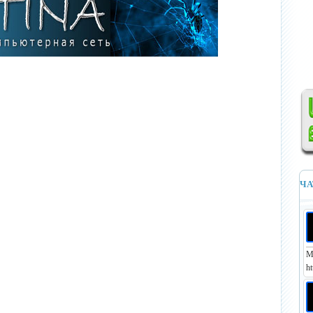
ЧА
М
ht