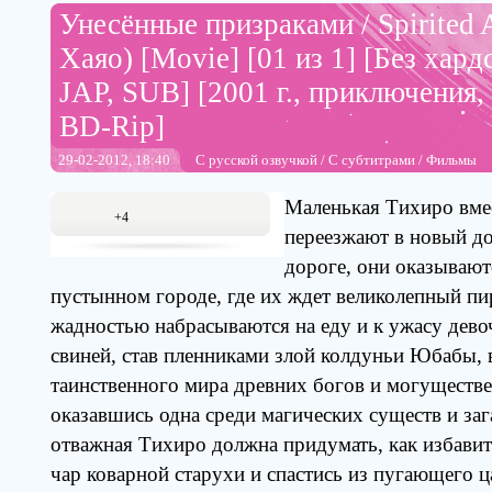
Унесённые призраками / Spirited
Хаяо) [Movie] [01 из 1] [Без хард
JAP, SUB] [2001 г., приключения, 
BD-Rip]
29-02-2012, 18:40
С русской озвучкой
/
С субтитрами
/
Фильмы
Маленькая Тихиро вмес
+4
переезжают в новый д
дороге, они оказывают
пустынном городе, где их ждет великолепный пи
жадностью набрасываются на еду и к ужасу дев
свиней, став пленниками злой колдуньи Юбабы, 
таинственного мира древних богов и могуществе
оказавшись одна среди магических существ и за
отважная Тихиро должна придумать, как избавит
чар коварной старухи и спастись из пугающего ца