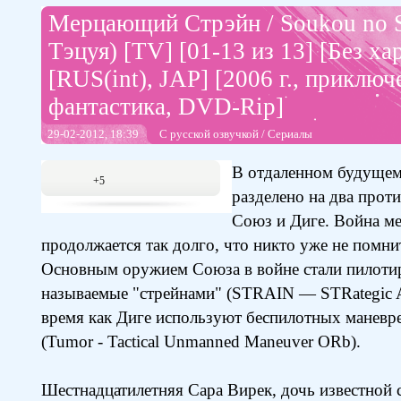
Мерцающий Стрэйн / Soukou no S
Тэцуя) [TV] [01-13 из 13] [Без ха
[RUS(int), JAP] [2006 г., приключ
фантастика, DVD-Rip]
29-02-2012, 18:39
С русской озвучкой
/
Сериалы
В отдаленном будущем
+5
разделено на два прот
Союз и Диге. Война м
продолжается так долго, что никто уже не помнит
Основным оружием Союза в войне стали пилоти
называемые "стрейнами" (STRAIN — STRategic Ar
время как Диге используют беспилотных маневр
(Tumor - Tactical Unmanned Maneuver ORb).
Шестнадцатилетняя Сaра Вирек, дочь известной 