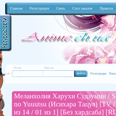
Главная
Регистрация
Связь
Стол заказов
Правила
Anime
Логин:
Пароль:
Регистрация
Напо
Меланхолия Харухи Судзумии / S
no Yuuutsu (Исихара Тацуя) [TV /
из 14 / 01 из 1] [Без хардсаба] [RU