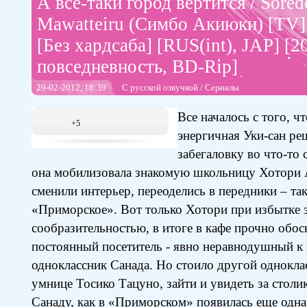
А все-таки город вертится / Sore
Mawatteiru (Симбо Акиюки) [TV] 
[Без хардсаба] [RUS(int), JAP] [20
повседневность, BD-Rip]
29-02-2012, 18:39
С русской озвучкой
/
Сериалы
Все началось с того, ч
+5
энергичная Уки-сан ре
забегаловку во что-то 
она мобилизовала знакомую школьницу Хотори 
сменили интерьер, переоделись в передники – та
«Приморское». Вот только Хотори при избытке 
сообразительностью, в итоге в кафе прочно обо
постоянный посетитель - явно неравнодушный к 
одноклассник Санада. Но стоило другой однокла
умнице Тосико Тацуно, зайти и увидеть за столи
Санаду, как в «Приморском» появилась еще одна