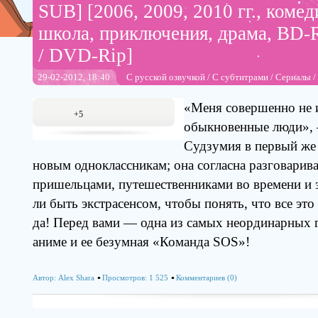
SUB] [2006, 2009, 2010 гг., комед
школа, приключения, драма, BD-
/ DVD-Rip]
29-02-2012, 18:40
С русской озвучкой
/
С субтитрами
/
Сериалы
/
«Меня совершенно не 
+5
обыкновенные люди»,
Судзумия в первый же
новым одноклассникам; она согласна разговарива
пришельцами, путешественниками во времени и 
ли быть экстрасенсом, чтобы понять, что все эт
да! Перед вами — одна из самых неординарных 
аниме и ее безумная «Команда SOS»!
Автор:
Alex Shara
Просмотров: 1 525
Комментариев (0)