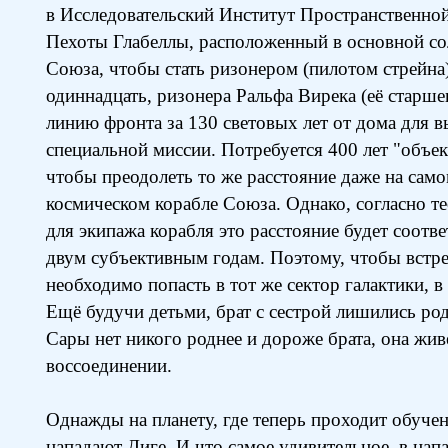
в Исследовательский Институт Пространственно
Пехоты Глабеллы, расположенный в основной со
Союза, чтобы стать ризонером (пилотом стрейна)
одиннадцать, ризонера Ральфа Вирека (её старшег
линию фронта за 130 световых лет от дома для 
специальной миссии. Потребуется 400 лет "объе
чтобы преодолеть то же расстояние даже на сам
космическом корабле Союза. Однако, согласно т
для экипажа корабля это расстояние будет соотве
двум субъективным годам. Поэтому, чтобы встре
необходимо попасть в тот же сектор галактики, в
Ещё будучи детьми, брат с сестрой лишились род
Сaры нет никого роднее и дороже брата, она жи
воссоединении.
Однажды на планету, где теперь проходит обучен
нападают Диге. И что самое удивительное, в напа