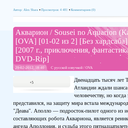
Автор:
Alex Shara
Просмотров: 4 481
Комментариев (0)
Акварион / Sousei no Aquarion (
[OVA] [01-02 из 2] [Без хардсаба]
[2007 г., приключения, фантастика
DVD-Rip]
29-02-2012, 18:40
С русской озвучкой
/
OVA
Двенадцать тысяч лет
+5
Атландии ждали шанса 
человечеству, но когда
представился, на защиту мира встала междунаро
"Деава". Аполло — подросток-пилот одного из и
составляющих робота Аквариона, является реин
ангела Аполлония, и судьба этого пятнадцатилет