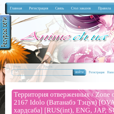
Главная
Регистрация
Связь
Стол заказов
Правила
Anime
Логин:
Пароль:
Регистрация
Напо
Территория отверженных / Zone o
2167 Idolo (Ватанабэ Тэцуя) [OVA]
хардсаба] [RUS(int), ENG, JAP, SU