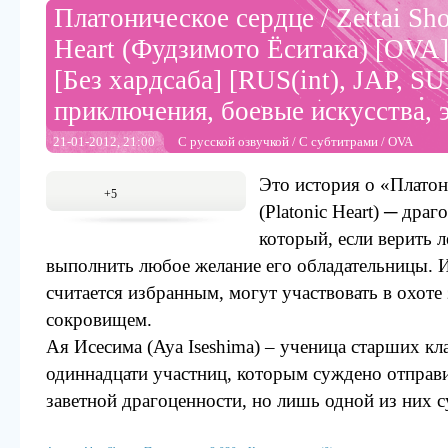
Платоническое сердце / Zettai Sho
Heart (Фудзимото Ёситака) [OVA] 
[Без хардсаба] [RUS(int), JAP, SUB
приключения, боевые искусства, 
21-01-2012, 21:00
С русской озвучкой
/
С субтитрами
/
OVA
Это история о «Платон
+5
(Platonic Heart) ─ дра
который, если верить л
выполнить любое желание его обладательницы. И 
считается избранным, могут участвовать в охоте
сокровищем.
Ая Исесима (Aya Iseshima) – ученица старших кл
одиннадцати участниц, которым суждено отправи
заветной драгоценности, но лишь одной из них с