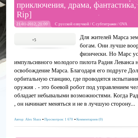
приключения, драма, фантастика,
Rip]
21-01-2012, 21:00
С русской озвучкой
/
С субтитрами
/
OVA
Для жителей Марса зе
+5
богам. Они лучше воо
физически. Но Марс ус
импульсивного молодого пилота Радия Леванса н
освобождение Марса. Благодаря его подруге Дол
орбитальную станцию, где проводятся испытания
оружия . - это боевой робот под управлением чел
обладает небывалыми возможностями. Когда Рад
, он начинает меняться и не в лучшую сторону...
Автор:
Alex Shara
Просмотров: 1 670
Комментариев (0)