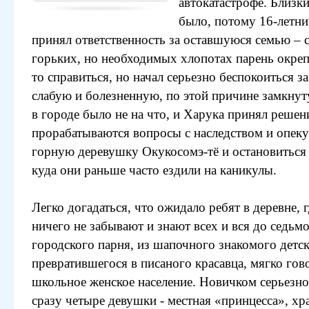
автокатастрофе. Близк
было, потому 16-летни
принял ответственность за оставшуюся семью – с
горьких, но необходимых хлопотах парень окреп
то справиться, но начал серьезно беспокоиться з
слабую и болезненную, по этой причине замкну
в городе было не на что, и Харука принял решен
прорабатываются вопросы с наследством и опеку
горную деревушку Окукосомэ-тё и остановиться 
куда они раньше часто ездили на каникулы.
Легко догадаться, что ожидало ребят в деревне, 
ничего не забывают и знают всех и вся до седьм
городского парня, из шапочного знакомого детск
превратившегося в писаного красавца, мягко гов
школьное женское население. Новичком серьезно
сразу четыре девушки - местная «принцесса», хр