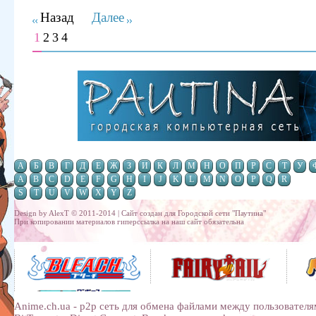
Назад
Далее
1
2
3
4
А
Б
В
Г
Д
Е
Ж
З
И
К
Л
М
Н
О
П
Р
С
Т
У
A
B
C
D
E
F
G
H
I
J
K
L
M
N
O
P
Q
R
S
T
U
V
W
X
Y
Z
Design by AlexT © 2011-2014 | Сайт создан для
Городской сети "Паутина"
При копировании материалов гиперссылка на наш сайт обязательна
Anime.ch.ua - p2p сеть для обмена файлами между пользователя