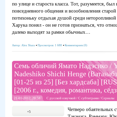
по улице и староста класса. Тот, разумеется, был
повседневного общения и возобновления старой
потихоньку отдыхая душой среди неторопливой 
Харука понял - он не готов признаться, что отно
далеко выходят за рамки обычных…
Автор:
Alex Shara
Просмотров: 1 688
Комментариев (0)
Семь обличий Ямато Надэсико / 
Nadeshiko Shichi Henge (Ватанаб
[01-25 из 25] [Без хардсаба] [RUS
[2006 г., комедия, романтика, сёд
21-01-2012, 20:58
С русской озвучкой
/
С субтитрами
/
Сериалы
Четверо обаятельных с
+5
Такэнага, Раммару, Юк