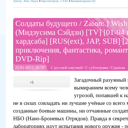
Автор:
Alex Shara
Просмотров: 2 030
Комментариев (0)
Солдаты будущего / Zaion: I Wish
(Мидзусима Сэйдзи) [TV] [01-04 и
хардсаба] [RUS(ext), JAP, SUB] [2
приключения, фантастика, романт
DVD-Rip]
21-01-2012, 20:59
С русской озвучкой
/
С субтитрами
/
Сериалы
Загадочный разумный 
+5
вымиранием всему челов
угрозой, попавшей к н
не в силах совладать ни лучшие учёные со всего 
созданные боевые машины, ни отчаянные солдат
НБО (Нано-Броневых Отрядов). Правда в секре
лабораториях идут испытания нового оружия - 