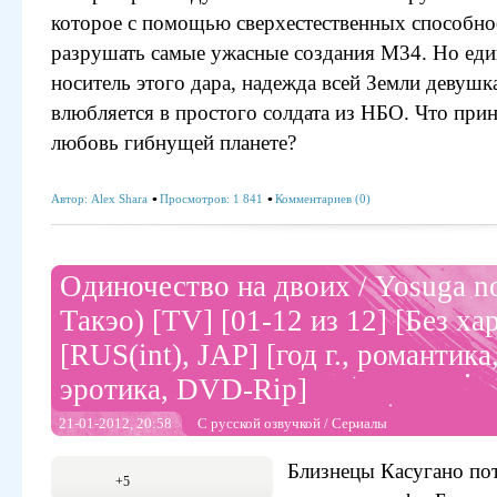
которое с помощью сверхестественных способно
разрушать самые ужасные создания М34. Но ед
носитель этого дара, надежда всей Земли девуш
влюбляется в простого солдата из НБО. Что прин
любовь гибнущей планете?
Автор:
Alex Shara
Просмотров: 1 841
Комментариев (0)
Одиночество на двоих / Yosuga n
Такэо) [TV] [01-12 из 12] [Без ха
[RUS(int), JAP] [год г., романтика
эротика, DVD-Rip]
21-01-2012, 20:58
С русской озвучкой
/
Сериалы
Близнецы Касугано пот
+5