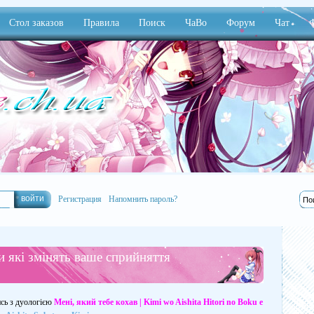
Стол заказов
Правила
Поиск
ЧаВо
Форум
Чат
Ф
Регистрация
Напомнить пароль?
и які змінять ваше сприйняття
сь з дуологією
Мені, який тебе кохав | Kimi wo Aishita Hitori no Boku e