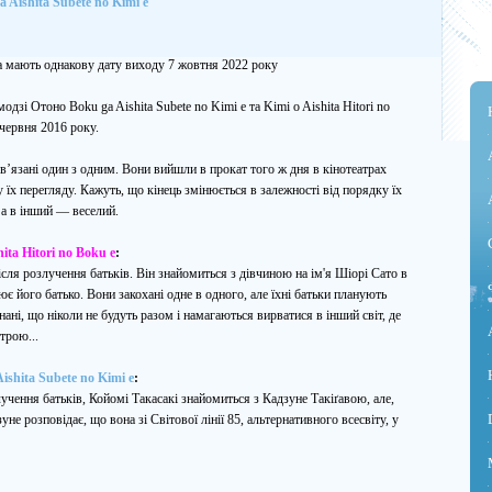
a Aishita Subete no Kimi e
та мають однакову дату виходу 7 жовтня 2022 року
зі Отоно Boku ga Aishita Subete no Kimi e та Kimi o Aishita Hitori no
червня 2016 року.
ов’язані один з одним. Вони вийшли в прокат того ж дня в кінотеатрах
 їх перегляду. Кажуть, що кінець змінюється в залежності від порядку їх
, а в інший — веселий.
ita Hitori no Boku e
:
ісля розлучення батьків. Він знайомиться з дівчиною на ім'я Шіорі Сато в
ює його батько. Вони закохані одне в одного, але їхні батьки планують
ні, що ніколи не будуть разом і намагаються вирватися в інший світ, де
трою...
ishita Subete no Kimi e
:
учення батьків, Койомі Такасакі знайомиться з Кадзуне Такіґавою, але,
не розповідає, що вона зі Світової лінії 85, альтернативного всесвіту, у