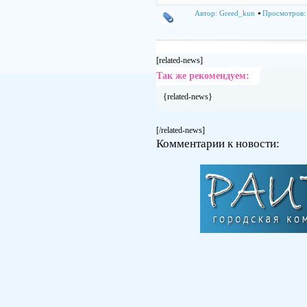
Автор:
Greed_kun
Просмотров:
[related-news]
Так же рекомендуем:
{related-news}
[/related-news]
Комментарии к новости: