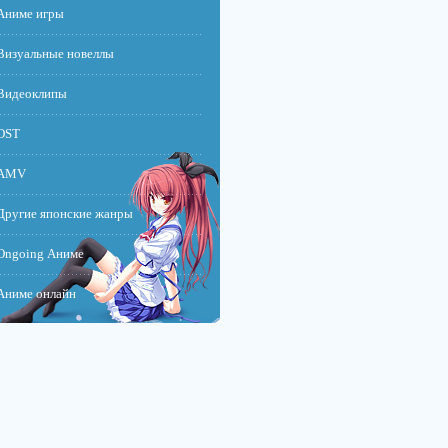
Аниме игры
Визуальные новеллы
Видеоклипы
OST
AMV
Другие японские жанры
Ongoing Аниме
Аниме онлайн