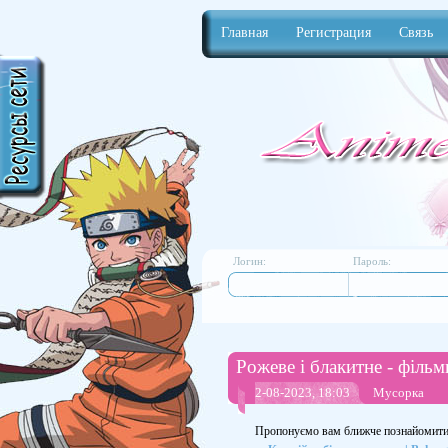
Главная
Регистрация
Связь
Anime
Логин:
Пароль:
Рожеве і блакитне - фільм
2-08-2023, 18:03
Мусорка
Пропонуємо вам ближче познайомити