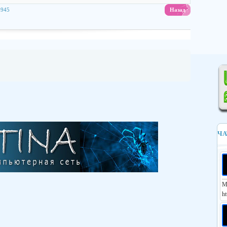
 945
Назад
ЧА
М
ht