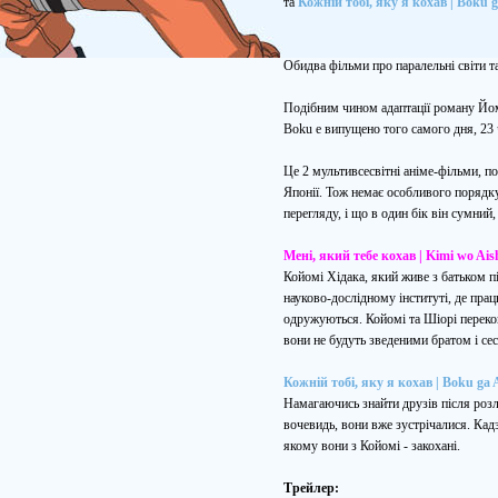
та
Кожній тобі, яку я кохав | Boku g
Обидва фільми про паралельні світи 
Подібним чином адаптації роману Йомод
Boku e випущено того самого дня, 23 
Це 2 мультивсесвітні аніме-фільми, п
Японії. Тож немає особливого порядку
перегляду, і що в один бік він сумний
Мені, який тебе кохав | Kimi wo Aish
Койомі Хідака, який живе з батьком п
науково-дослідному інституті, де прац
одружуються. Койомі та Шіорі перекона
вони не будуть зведеними братом і сес
Кожній тобі, яку я кохав | Boku ga A
Намагаючись знайти друзів після розл
вочевидь, вони вже зустрічалися. Кадзу
якому вони з Койомі - закохані.
Трейлер: