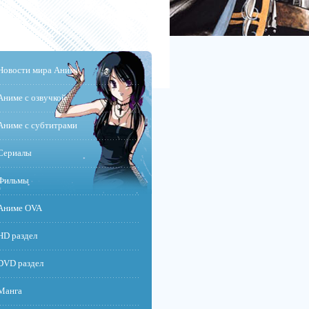
Новости мира Аниме
Аниме с озвучкой
Аниме с субтитрами
Сериалы
Фильмы
Аниме OVA
HD раздел
DVD раздел
Манга