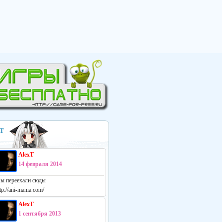
Т
AlexT
14 февраля 2014
ы переехали сюды
tp://ani-mania.com/
AlexT
1 сентября 2013