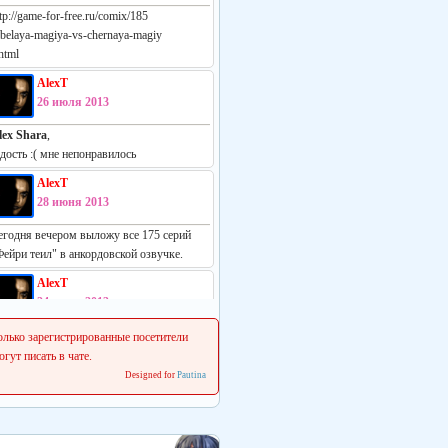
tp://game-for-free.ru/comix/185
-belaya-magiya-vs-chernaya-magiy
html
AlexT
26 июля 2013
lex Shara
,
адость :( мне непонравилось
AlexT
28 июня 2013
егодня вечером выложу все 175 серий
Фейри теил" в анкордовской озвучке.
AlexT
24 июня 2013
еально русская манга:
олько зарегистрированные посетители
ttp://vk.com/white_vs_black_m
огут писать в чате.
Designed for
Pautina
AlexT
22 июня 2013
 сеня начинаем делать свежие релизы.