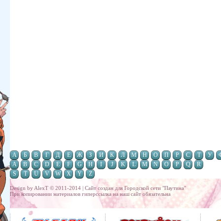
А
Б
В
Г
Д
Е
Ж
З
И
К
Л
М
Н
О
П
Р
С
Т
У
A
B
C
D
E
F
G
H
I
J
K
L
M
N
O
P
Q
R
S
T
U
V
W
X
Y
Z
Design by AlexT © 2011-2014 | Сайт создан для
Городской сети "Паутина"
При копировании материалов гиперссылка на наш сайт обязательна