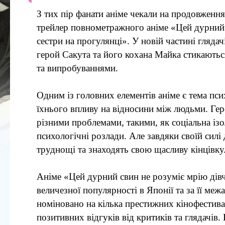
З тих пір фанати аніме чекали на продовження
трейлер повнометражного аніме «Цей дурний 
сестри на прогулянці». У новій частині глядач
герой Сакута та його кохана Майка стикають
та випробуваннями.
Одним із головних елементів аніме є тема пс
їхнього впливу на відносини між людьми. Геро
різними проблемами, такими, як соціальна ізол
психологічні розлади. Але завдяки своїй силі
труднощі та знаходять свою щасливу кінцівку
Аніме «Цей дурний свин не розуміє мрію дів
величезної популярності в Японії та за її ме
номіновано на кілька престижних кінофестива
позитивних відгуків від критиків та глядачів