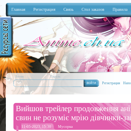
Главная
Регистрация
Связь
Стол заказов
Правила
Anime
Логин:
Пароль:
Регистрация
Напо
Вийшов трейлер продовження ан
свин не розуміє мрію дівчинки-з
11-05-2023, 15:30
Мусорка