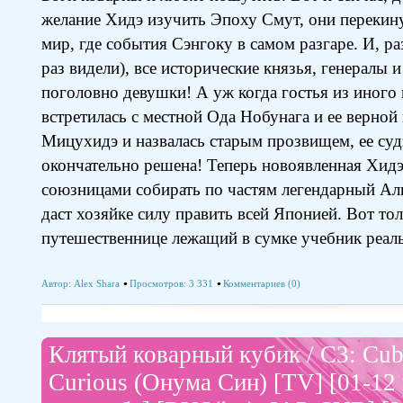
желание Хидэ изучить Эпоху Смут, они перекину
мир, где события Сэнгоку в самом разгаре. И, ра
раз видели), все исторические князья, генералы и
поголовно девушки! А уж когда гостья из иного
встретилась с местной Ода Нобунага и ее верно
Мицухидэ и назвалась старым прозвищем, ее суд
окончательно решена! Теперь новоявленная Хидэё
союзницами собирать по частям легендарный Ал
даст хозяйке силу править всей Японией. Вот то
путешественнице лежащий в сумке учебник реал
Автор:
Alex Shara
Просмотров: 3 331
Комментариев (0)
Клятый коварный кубик / C3: Cub
Curious (Онума Син) [TV] [01-12 