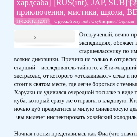
хардсаба] [RUS(int), JAP, SUB] [20
приключения, мистика, школа, B
11-12-2012, 12:01
С русской озвучкой
/
С субтитрами
/
Сериалы
Отец-ученый, вечно п
+5
экспедициях, обожает 
старшекласснику по и
всякие диковинки. Причина не только в отцовско
старший – исследователь тайного, а Яти-младши
экстрасенс, от которого «отскакивают» сглаз и п
стоит в святом месте, где легче бороться с темн
Харуаки не удивился очередной посылке в виде 
куба, который сразу же отправил в кладовую. Кт
ночью куб превратится в милую синеволосую дев
Евы вылезет инспектировать хозяйский холодиль
Ночная гостья представилась как Фиа (что значит