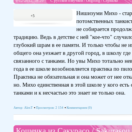
6-12-2012, 18:20
С русской озвучкой
/
Ongoing
/
Сериалы
Нишизуми Михо - стар
+5
потомственных танкис
не собирается продолж
традицию. Ведь в детстве с ней "кое-что" случил
глубокий шрам в ее памяти. И только чтобы не и
общего она уезжает в другой город, в школу где 
связанного с танками. Но увы Михо тотально нев
года в ее школе возобновляется практика по пил
Практика не обязательная и она может от нее отк
но. Михо единственная в этой школе у кого есть
танками и к несчастью это знает не только она.
Автор:
AlexT
Просмотров: 2 154
Комментариев (0)
Кошечка из Сакурасо / Sakurasou 