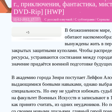
г., приключения, фантастика, мис
DVD-Rip] [HWP]
11-12-2012, 17:11
С русской озвучкой
/
С субтитрами
/
Сериалы
В безжизненном мире, 
+5
обитают насекомообра
вынуждены жить в пер
закрытых защитными куполами. Чтобы распреде
ресурсы, устраиваются состязания между город
значение придаётся военной подготовке будущих
В академию города Зенри поступает Лейфон Алс
выдающимися боевыми навыками, однако выбр
специальность. Но ему не удаётся избежать судь
на факультет Военных Искусств и записывают в 
как принято считать, из одних неудачников. Но
со своими новыми друзьями, главный герой пони