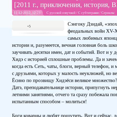
[2011 г., приключения, история, 
11-12-2012, 12:23
С русской озвучкой
/
С субтитрами
/
Сериалы
Сэнгоку Дзидай, «эпох
+5
феодальных войн XV-X
самых любимых японца
истории и, разумеется, вечная головная боль ш
заучивать десятки имен, дат и событий. Вот и у
Хидэ с историей сплошные проблемы. Да и зачем
когда есть Сеть, чаты, блоги, верный телефон, 
с друзьями, которых у малость неуклюжей, но 
Ёсино по прозвищу Хидэёси великое множество
Датэ, преподавательнице истории, припугнуть н
летними занятиями, отчего та сразу побежала п
испытанным способом – молиться!
Боги коварны и любят пошутить. Вот и сейчас, 