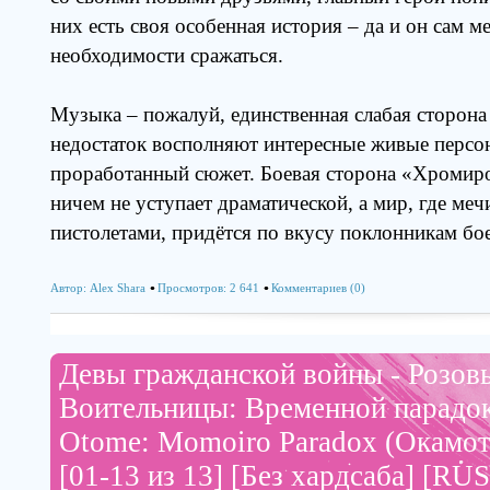
них есть своя особенная история – да и он сам м
необходимости сражаться.
Музыка – пожалуй, единственная слабая сторона 
недостаток восполняют интересные живые перс
проработанный сюжет. Боевая сторона «Хромир
ничем не уступает драматической, а мир, где меч
пистолетами, придётся по вкусу поклонникам бо
Автор:
Alex Shara
Просмотров: 2 641
Комментариев (0)
Девы гражданской войны - Розовы
Воительницы: Временной парадок
Otome: Momoiro Paradox (Окамот
[01-13 из 13] [Без хардсаба] [RUS