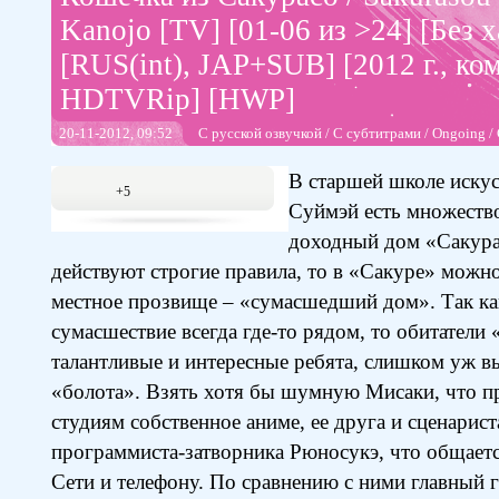
Kanojo [TV] [01-06 из >24] [Без 
[RUS(int), JAP+SUB] [2012 г., ком
HDTVRip] [HWP]
20-11-2012, 09:52
С русской озвучкой
/
С субтитрами
/
Ongoing
/
В старшей школе искус
+5
Суймэй есть множество
доходный дом «Сакура
действуют строгие правила, то в «Сакуре» можно
местное прозвище – «сумасшедший дом». Так как
сумасшествие всегда где-то рядом, то обитатели 
талантливые и интересные ребята, слишком уж 
«болота». Взять хотя бы шумную Мисаки, что п
студиям собственное аниме, ее друга и сценарис
программиста-затворника Рюносукэ, что общает
Сети и телефону. По сравнению с ними главный 