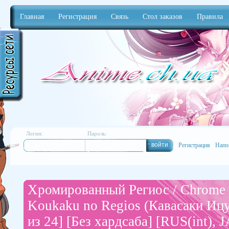
Главная
Регистрация
Связь
Стол заказов
Правила
Anime
Логин:
Пароль:
Регистрация
Напо
Хромированный Региос / Chrome S
Koukaku no Regios (Кавасаки Ицу
из 24] [Без хардсаба] [RUS(int), 