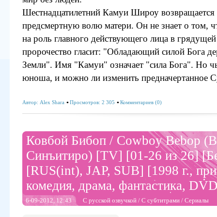
Шестнадцатилетний Камуи Широу возвращается 
предсмертную волю матери. Он не знает о том, ч
на роль главного действующего лица в грядущей
пророчество гласит: "Обладающий силой Бога де
Земли". Имя "Камуи" означает "сила Бога". Но 
юноша, и можно ли изменить предначертанное С
Автор:
Alex Shara
Просмотров: 2 305
Комментариев (0)
Ковбой Бибоп / Cowboy Bebop (В
Синъитиро) [TV] [01-26 из 26] [Б
[RUS(int), JAP, SUB] [1998 г., пр
комедия, драма, фантастика, DVD
6-09-2012, 12:43
С русской озвучкой
/
С субтитрами
/
Сериалы