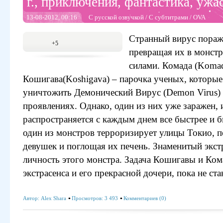
г., приключения, фантастика, уж
13-08-2012, 00:16
С русской озвучкой
/
С субтитрами
/
OVA
Странный вирус поража
+5
превращая их в монст
силами. Комада (Komad
Кошигава(Koshigava) – парочка ученых, которые 
уничтожить Демонический Вирус (Demon Virus) 
проявлениях. Однако, один из них уже заражен,
распространяется с каждым днем все быстрее и б
один из монстров терроризирует улицы Токио, 
девушек и поглощая их печень. Знаменитый экст
личность этого монстра. Задача Кошигавы и Ком
экстрасенса и его прекрасной дочери, пока не с
Автор:
Alex Shara
Просмотров: 3 493
Комментариев (0)