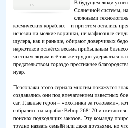
В будущем люди успеш
+5
Солнечной системы, н
сложными технологиям
космических кораблях – и при этом остались пр
исчезли ни мелкие воришки, ни мафиозные синд
шулера, как и раньше, обирают доверчивых бедо
наркотиков остаётся весьма прибыльным бизнесо
честным людям всё так же трудно удержаться на п
предательством гораздо престижнее благородств
нуар.
Персонажи этого сериала многим покажутся зна
создавались они под впечатлением известных бое
саг. Главные герои – «охотники за головами», ко
собрались на корабле Bebop 268170 и скитаются 
поисках подходящих заказов. Эту команду при
трудно назвать семьёй или даже друзьями, но чт