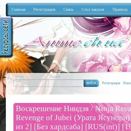
Главная
Регистрация
Связь
Стол заказов
Правила
Anime
Логин:
Пароль:
Регистрация
Напо
Воскрешение Ниндзя / Ninja Resur
Revenge of Jubei (Урата Ясунори)
из 2] [Без хардсаба] [RUS(int)] [19