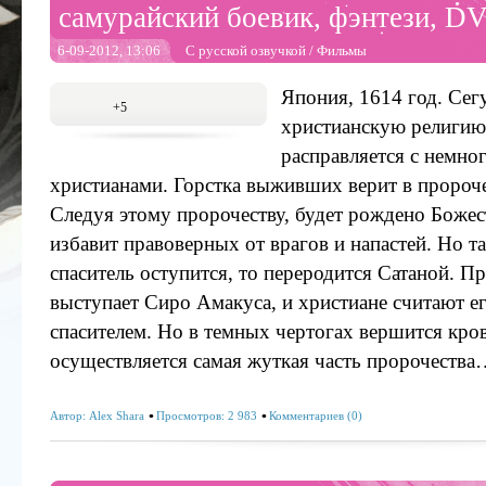
самурайский боевик, фэнтези, D
6-09-2012, 13:06
С русской озвучкой
/
Фильмы
Япония, 1614 год. Сег
+5
христианскую религию 
расправляется с немно
христианами. Горстка выживших верит в пророче
Следуя этому пророчеству, будет рождено Божес
избавит правоверных от врагов и напастей. Но та
спаситель оступится, то переродится Сатаной. П
выступает Сиро Амакуса, и христиане считают 
спасителем. Но в темных чертогах вершится кров
осуществляется самая жуткая часть пророчеств
Автор:
Alex Shara
Просмотров: 2 983
Комментариев (0)