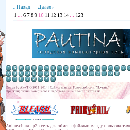
Назад
Далее
1
...
6
7
8
9
10
11
12
13
14
...
123
А
Б
В
Г
Д
Е
Ж
З
И
К
Л
М
Н
О
П
Р
С
Т
У
A
B
C
D
E
F
G
H
I
J
K
L
M
N
O
P
Q
R
S
T
U
V
W
X
Y
Z
Design by AlexT © 2011-2014 | Сайт создан для
Городской сети "Паутина"
При копировании материалов гиперссылка на наш сайт обязательна
Anime.ch.ua - p2p сеть для обмена файлами между пользователя