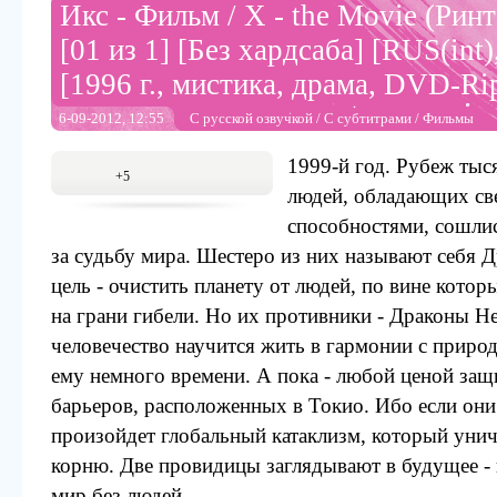
Икс - Фильм / X - the Movie (Рин
[01 из 1] [Без хардсаба] [RUS(int
[1996 г., мистика, драма, DVD-R
6-09-2012, 12:55
С русской озвучкой
/
С субтитрами
/
Фильмы
1999-й год. Рубеж тыс
+5
людей, обладающих св
способностями, сошлис
за судьбу мира. Шестеро из них называют себя Д
цель - очистить планету от людей, по вине кото
на грани гибели. Но их противники - Драконы Неб
человечество научится жить в гармонии с приро
ему немного времени. А пока - любой ценой защ
барьеров, расположенных в Токио. Ибо если они
произойдет глобальный катаклизм, который уни
корню. Две провидицы заглядывают в будущее -
мир без людей.