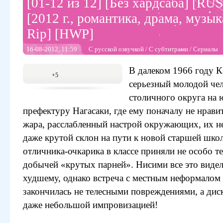
[01-12 из 12] [Без хардсаба] [RUS
[2012 г., романтика, драма, муз
Rip] [HWP]
16-08-2012, 11:59
С русской озвучкой
/
С субтитрами
/
Сериалы
В далеком 1966 году К
+5
серьезный молодой чел
столичного округа на 
префектуру Нагасаки, где ему поначалу не нрави
жара, расслабленный настрой окружающих, их 
даже крутой склон на пути к новой старшей шко
отличника-очкарика в классе приняли не особо те
добычей «крутых парней». Нисими все это видел 
худшему, однако встреча с местным неформалом
закончилась не телесными повреждениями, а дис
даже небольшой импровизацией!