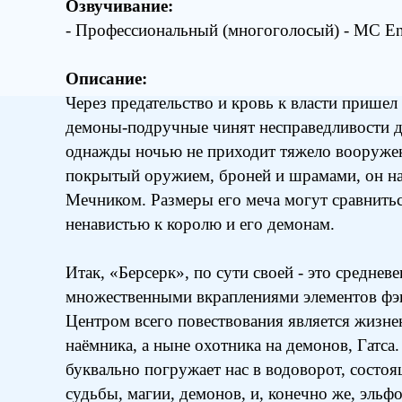
Озвучивание:
- Профессиональный (многоголосый) - MC Ent
Описание:
Через предательство и кровь к власти пришел
демоны-подручные чинят несправедливости до
однажды ночью не приходит тяжело вооруже
покрытый оружием, броней и шрамами, он н
Мечником. Размеры его меча могут сравнитьс
ненавистью к королю и его демонам.
Итак, «Берсерк», по сути своей - это среднев
множественными вкраплениями элементов фэн
Центром всего повествования является жизн
наёмника, а ныне охотника на демонов, Гатса
буквально погружает нас в водоворот, состоя
судьбы, магии, демонов, и, конечно же, эльфов