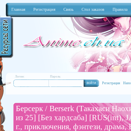
Главная
Регистрация
Связь
Стол заказов
Правила
Anime
Логин:
Пароль:
Регистрация
Напо
Берсерк / Berserk (Такахаси Наох
из 25] [Без хардсаба] [RUS(int), 
г., приключения, фэнтези, драма