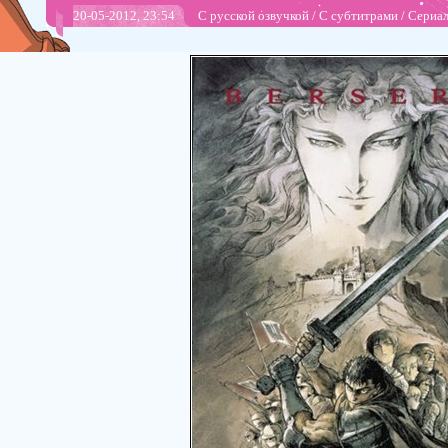
20-05-2012, 23:54
С русской озвучкой
/
С субтитрами
/
Сериа