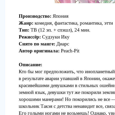
Производство:
Япония
Жанр:
комедия, фантастика, романтика, этти
Тип:
ТВ (12 эп. + спэшл), 24 мин.
Режиссёр:
Судзуки Ику
Снято по манге:
Диарс
Автор оригинала:
Peach-Pit
Описание:
Кто бы мог предположить, что инопланетный
в результате аварии упавший в Японии, окаже
красивейшими девушками в стильных ошейни
земной язык, девушки тут же покорили земл
хорошими манерами! Но покорились не все 
школьник Такэя с детства ненавидит все, свя
Его голыми ногами не возьмешь! Однако, ув