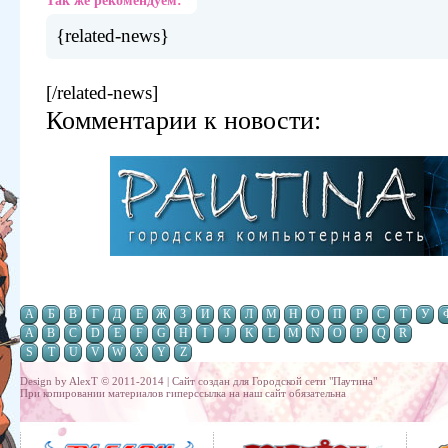
Так же рекомендуем:
{related-news}
[/related-news]
Комментарии к новости:
А
Б
В
Г
Д
Е
Ж
З
И
К
Л
М
Н
О
П
Р
С
Т
У
A
B
C
D
E
F
G
H
I
J
K
L
M
N
O
P
Q
R
S
T
U
V
W
X
Y
Z
Design by AlexT © 2011-2014 | Сайт создан для
Городской сети "Паутина"
При копировании материалов гиперссылка на наш сайт обязательна