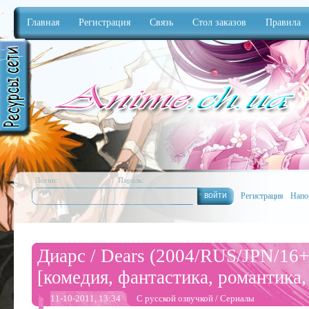
Главная
Регистрация
Связь
Стол заказов
Правила
Anime
Логин:
Пароль:
Регистрация
Напо
Диарс / Dears (2004/RUS/JPN/16
[комедия, фантастика, романтика,
11-10-2011, 13:34
С русской озвучкой
/
Сериалы