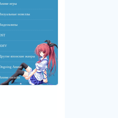
Аниме игры
Визуальные новеллы
Видеоклипы
OST
AMV
Другие японские жанры
Ongoing Аниме
Аниме онлайн