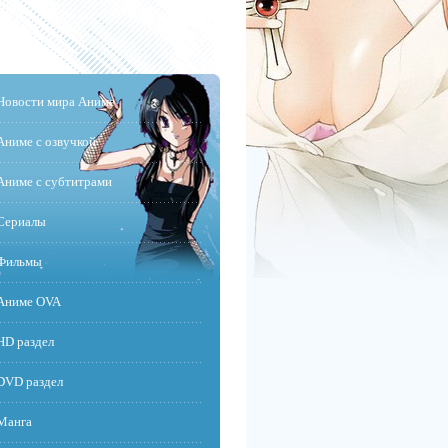
Новости мира Аниме
Аниме с озвучкой
Аниме с субтитрами
Сериалы
Фильмы
Аниме OVA
HD раздел
DVD раздел
Манга