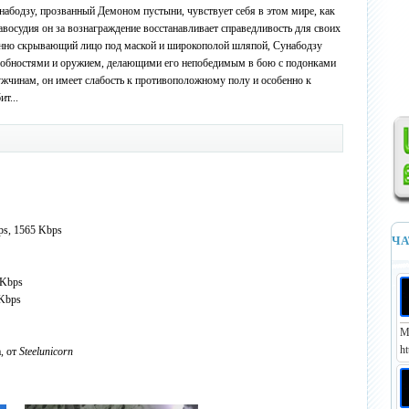
Сунабодзу, прозванный Демоном пустыни, чувствует себя в этом мире, как
авосудия он за вознаграждение восстанавливает справедливость для своих
янно скрывающий лицо под маской и широкополой шляпой, Сунабодзу
собностями и оружием, делающими его непобедимым в бою с подонками
ужчинам, он имеет слабость к противоположному полу и особенно к
т...
ps, 1565 Kbps
ЧА
 Kbps
 Kbps
М
ht
а, от
Steelunicorn