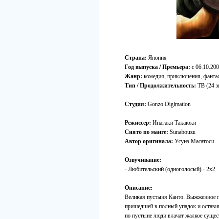
Страна:
Япония
Год выпуска / Премьера:
c 06.10.200
Жанр:
комедия, приключения, фанта
Тип / Продолжительность:
ТВ (24 эп
Студия:
Gonzo Digimation
Режиссер:
Инагаки Такаюки
Снято по манге:
Sunabouzu
Автор оригинала:
Усунэ Масатоси
Озвучивание:
- Любительский (одноголосый) - 2x2
Описание:
Великая пустыня Канто. Выжженное п
пришедшей в полный упадок и остави
по пустыне люди влачат жалкое сущес