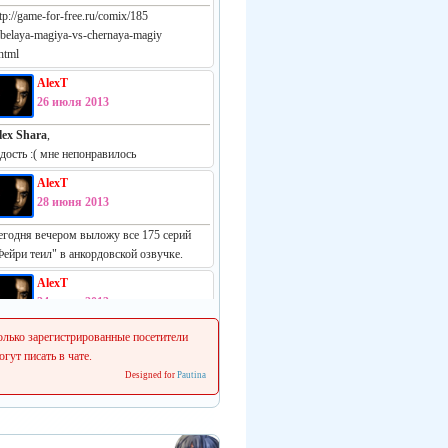
tp://game-for-free.ru/comix/185
-belaya-magiya-vs-chernaya-magiy
html
AlexT
26 июля 2013
lex Shara
,
адость :( мне непонравилось
AlexT
28 июня 2013
егодня вечером выложу все 175 серий
Фейри теил" в анкордовской озвучке.
AlexT
24 июня 2013
еально русская манга:
олько зарегистрированные посетители
ttp://vk.com/white_vs_black_m
огут писать в чате.
Designed for
Pautina
AlexT
22 июня 2013
 сеня начинаем делать свежие релизы.