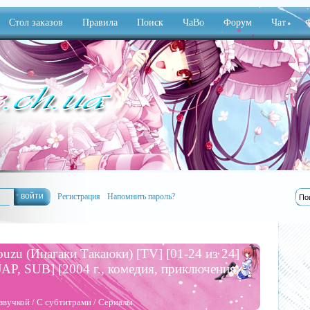
Стол заказов
Правила
Поиск
ЧаВо
Форум
Чат
Ф
Регистрация
Напомнить пароль?
uzu (Инагаки Такаюки) [TV] [01-24 из 24]
 JAP, SUB] [2004 г., комедия, приключения,
звучкой
/
С субтитрами
/
Сериалы