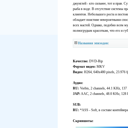
джунглей - кто сильнее, тот и прав. 
рыба в воде. В отсутствие системы пр
клиентов. Небольшого роста и посто
обладает поистине невероятными спо
всех мастей. Однако, подобно всем м
полногрудым красоткам, что его и губи
Названия эпизодов:
Качество:
DVD-Rip
Формат видео:
MKV
Видео:
H264, 640x480 pixels, 23.976 f
Аудио:
RU:
Vorbis, 2 channels, 44.1 KHz, 137
JAP:
AAC, 2 channels, 48.0 KHz, 128
SUB:
RU:
*ASS - Soft, в составе контейнер
Скриншоты: