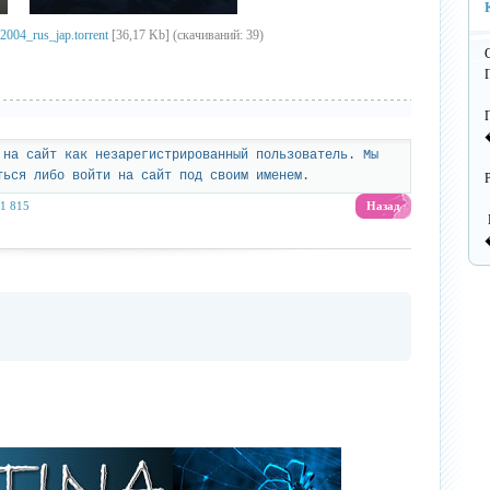
П
о
004_rus_jap.torrent
[36,17 Kb] (cкачиваний: 39)
н
С
Г
D
 на сайт как незарегистрированный пользователь. Мы
В
ться либо войти на сайт под своим именем.
1 815
Назад
К
h
T
н
h