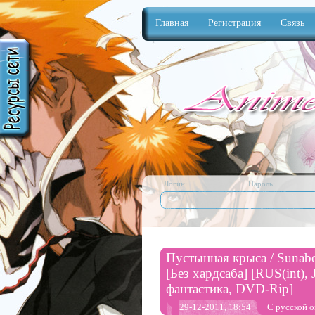
Главная
Регистрация
Связь
Anime
Логин:
Пароль:
Пустынная крыса / Sunabo
[Без хардсаба] [RUS(int),
фантастика, DVD-Rip]
29-12-2011, 18:54
С русской о