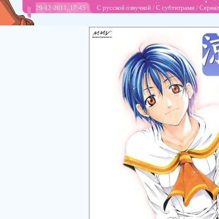
29-12-2011, 17:45
С русской озвучкой
/
С субтитрами
/
Сериа