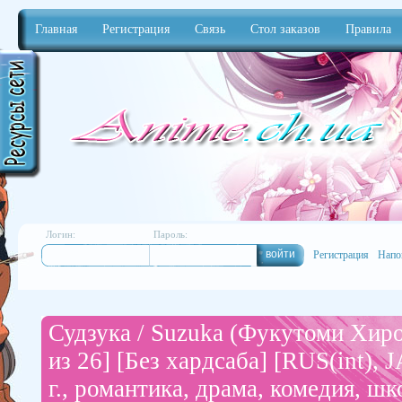
Главная
Регистрация
Связь
Стол заказов
Правила
Anime
Логин:
Пароль:
Регистрация
Напо
Судзука / Suzuka (Фукутоми Хиро
из 26] [Без хардсаба] [RUS(int), 
г., романтика, драма, комедия, ш