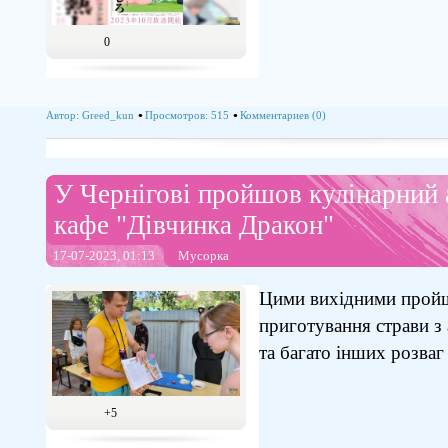
0
Автор:
Greed_kun
Просмотров: 515
Комментариев (0)
У Чернігові пройшов кулінарний 
кафе "Дівчинка Дракон"
17-07-2023, 01:13
Мусорка
Цими вихідними пройш
приготування страви з 
та багато інших розваг
+5