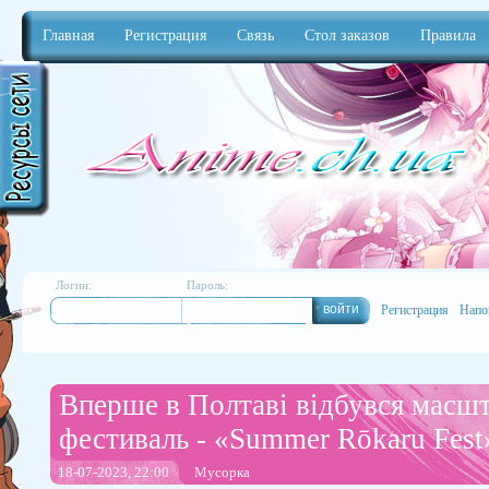
Главная
Регистрация
Связь
Стол заказов
Правила
Anime
Логин:
Пароль:
Регистрация
Напо
Вперше в Полтаві відбувся масшт
фестиваль - «Summer Rōkaru Fest
18-07-2023, 22:00
Мусорка