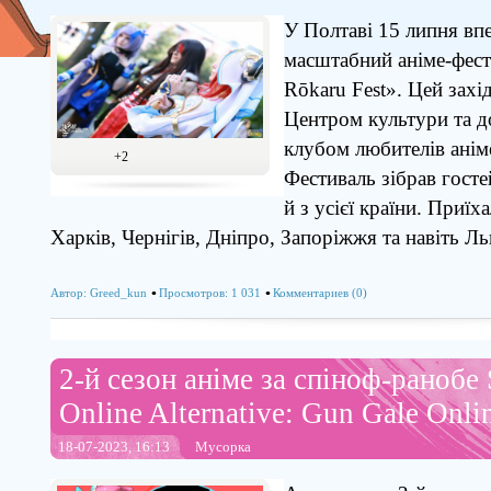
У Полтаві 15 липня вп
масштабний аніме-фес
Rōkaru Fest». Цей захі
Центром культури та до
клубом любителів анім
+2
Фестиваль зібрав госте
й з усієї країни. Приїха
Харків, Чернігів, Дніпро, Запоріжжя та навіть Ль
Автор:
Greed_kun
Просмотров: 1 031
Комментариев (0)
2-й сезон аніме за спіноф-ранобе
Online Alternative: Gun Gale Onli
18-07-2023, 16:13
Мусорка