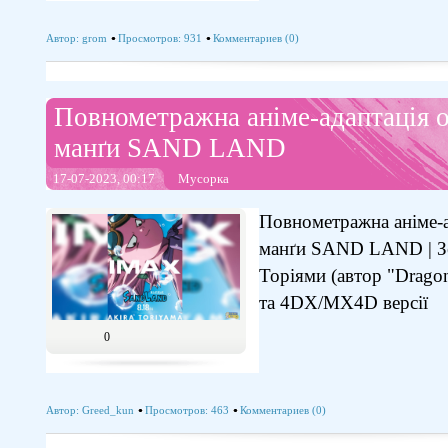
Автор:
grom
Просмотров: 931
Комментариев (0)
Повнометражна аніме-адаптація 
манґи SAND LAND
17-07-2023, 00:17
Мусорка
Повнометражна аніме-а
манґи SAND LAND | Зе
Торіями (автор "Drago
та 4DX/MX4D версії
0
Автор:
Greed_kun
Просмотров: 463
Комментариев (0)