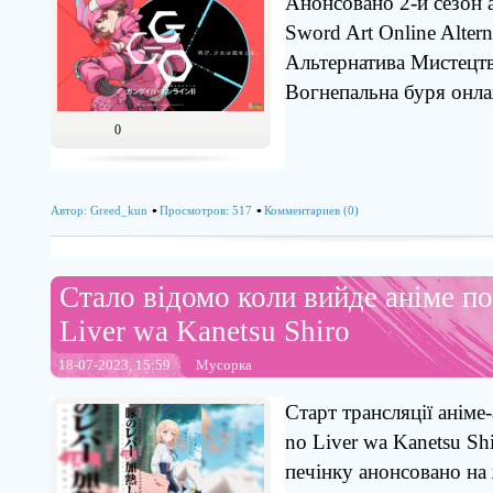
Анонсовано 2-й сезон 
Sword Art Online Altern
Альтернатива Мистецтв
Вогнепальна буря онл
0
Автор:
Greed_kun
Просмотров: 517
Комментариев (0)
Стало відомо коли вийде аніме по
Liver wa Kanetsu Shiro
18-07-2023, 15:59
Мусорка
Старт трансляції аніме
no Liver wa Kanetsu Sh
печінку анонсовано на