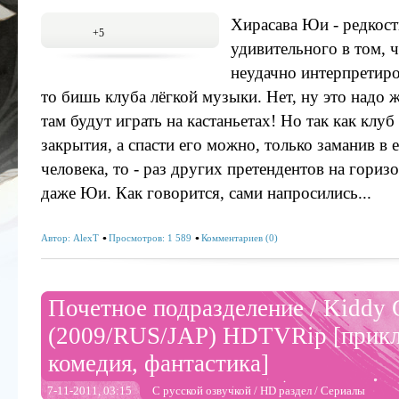
Хирасава Юи - редкостн
+5
удивительного в том, ч
неудачно интерпретиро
то бишь клуба лёгкой музыки. Нет, ну это надо 
там будут играть на кастаньетах! Но так как клуб
закрытия, а спасти его можно, только заманив в
человека, то - раз других претендентов на гориз
даже Юи. Как говорится, сами напросились...
Автор:
AlexT
Просмотров: 1 589
Комментариев (0)
Почетное подразделение / Kiddy G
(2009/RUS/JAP) HDTVRip [прикл
комедия, фантастика]
7-11-2011, 03:15
С русской озвучкой
/
HD раздел
/
Сериалы