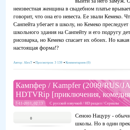
выйти за него замуж.
неизвестная женщина в свадебном платье врывает
говорит, что она его невеста. Ее звали Кемеко. Ч
Санпейта убегает в школу, но Кемеко преследует
школьного здания на Санпейту и его подругу дет
рисоварка, но Кемеко спасает их обоих. Но кака
настоящая форма!?
Автор:
AlexT
Просмотров: 3 139
Комментариев (0)
Кампфер / Kampfer (2009/RUS/JA
HDTVRip [приключения, комедия,
7-11-2011, 02:13
С русской озвучкой
/
HD раздел
/
Сериалы
Сеною Нацуру - обычн
0
школы. Но в один пре