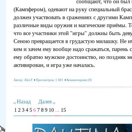
сообщают, что он был
(Кампфером), одевают на руку специальный брасл
должен участвовать в сражениях с другими Кам
различные виды оружия и магические приёмы. То
что все участники этой "игры" должны быть де
Сеною превращается в грудастую милашку. Не им
кем и зачем ему вообще надо сражаться, парень 
ему обратно мужское достоинство, но поздняк ме
активирован, и игра уже началась.
Автор:
AlexT
Просмотров: 1 601
Комментариев (0)
Назад
Далее
1
2
3
4
5
6
7
8
9
10
...
15