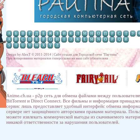
А
Б
В
Г
Д
Е
Ж
З
И
К
Л
М
Н
О
П
Р
С
Т
У
A
B
C
D
E
F
G
H
I
J
K
L
M
N
O
P
Q
R
S
T
U
V
W
X
Y
Z
Design by AlexT © 2011-2014 | Сайт создан для
Городской сети "Паутина"
При копировании материалов гиперссылка на наш сайт обязательна
Anime.ch.ua - p2p сеть для обмена файлами между пользователя
BitTorrent и Direct Connect. Все фильмы и информация принадл
сервис лишь предоставляет удобный интерфейс обмена информ
сервере нет защищённого авторскими правами материала. Поль
можете извлекать коммерческой выгоды из скачиваемого матери
никакой ответственности за нарушения пользователей.