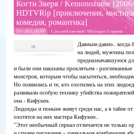
Когти Зверя / Kemonozume (2006
HDTVRip [приключения, мистика
комедия, романтика]
7-11-2011, 03:09
С русской озвучкой
/
HD раздел
/
Сериалы
Давным-давно.. когда 
+5
на людей, мужчина по
предназначавшуюся дл
и были они наказаны проклятьем - разгневанные 
монстров, которым чтобы насытиться, необходим
Но появились и те, кто охотились на этих людоед
развивали особую технику убийства пожирателей
она - Кифукен.
Людоеды и поныне живут среди нас, а в тайне от 
охотятся на них мастера Кифукен..
"Этот необычный сериал отличается не только 
и стилем рисования – уникальная комбинация аб