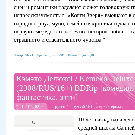
сцен и романтики наделяют сюжет головокружи
непредсказуемостью. «Когти Зверя» вмещают в 
пародию, роуд-муви, семейные хроники и даже с
первую очередь это, конечно, история любви – с
страшного и спасительного чувства."
Автор:
AlexT
Просмотров: 2 309
Комментариев (0)
Кэмэко Делюкс! / Kemeko Deluxe
(2008/RUS/16+) BDRip [комедия,
фантастика, этти]
7-11-2011, 02:52
С русской озвучкой
/
HD раздел
/
Сериалы
10 лет назад, одна дев
+5
средней школы Санпейт