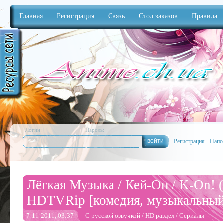
Главная
Регистрация
Связь
Стол заказов
Правила
Anime
Логин:
Пароль:
Регистрация
Напо
Лёгкая Музыка / Кей-Он / K-On!
HDTVRip [комедия, музыкальный
7-11-2011, 03:37
С русской озвучкой
/
HD раздел
/
Сериалы